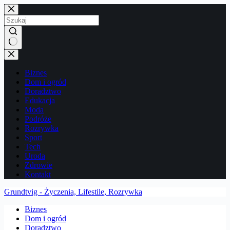
Przejdź
do
treści
Brak
wyników
Biznes
Dom i ogród
Doradztwo
Edukacja
Moda
Podróże
Rozrywka
Sport
Tech
Uroda
Zdrowie
Kontakt
Grundtvig - Życzenia, Lifestile, Rozrywka
Biznes
Dom i ogród
Doradztwo