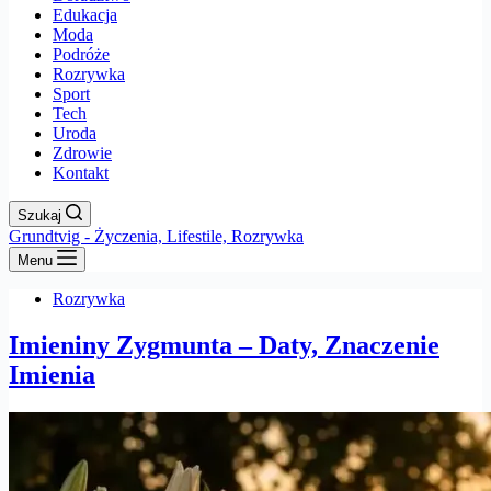
Edukacja
Moda
Podróże
Rozrywka
Sport
Tech
Uroda
Zdrowie
Kontakt
Szukaj
Grundtvig - Życzenia, Lifestile, Rozrywka
Menu
Rozrywka
Imieniny Zygmunta – Daty, Znaczenie
Imienia