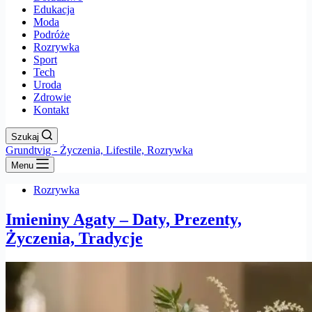
Edukacja
Moda
Podróże
Rozrywka
Sport
Tech
Uroda
Zdrowie
Kontakt
Szukaj
Grundtvig - Życzenia, Lifestile, Rozrywka
Menu
Rozrywka
Imieniny Agaty – Daty, Prezenty,
Życzenia, Tradycje