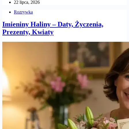
22 lipca, 2026
Rozrywka
Imieniny Haliny – Daty, Życzenia,
Prezenty, Kwiaty