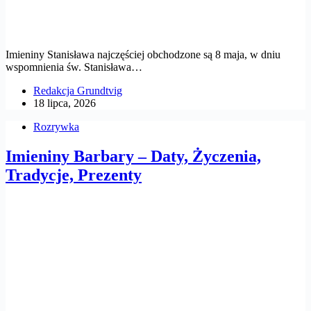
Imieniny Stanisława najczęściej obchodzone są 8 maja, w dniu
wspomnienia św. Stanisława…
Redakcja Grundtvig
18 lipca, 2026
Rozrywka
Imieniny Barbary – Daty, Życzenia,
Tradycje, Prezenty