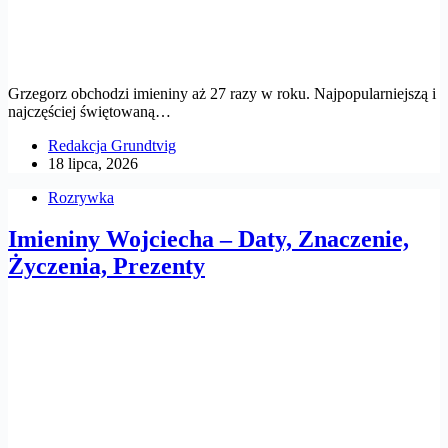
Grzegorz obchodzi imieniny aż 27 razy w roku. Najpopularniejszą i
najczęściej świętowaną…
Redakcja Grundtvig
18 lipca, 2026
Rozrywka
Imieniny Wojciecha – Daty, Znaczenie,
Życzenia, Prezenty