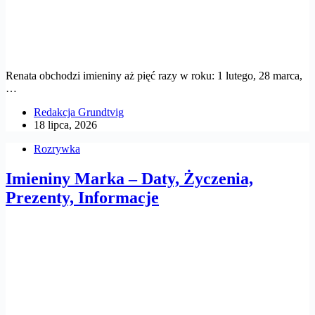
Renata obchodzi imieniny aż pięć razy w roku: 1 lutego, 28 marca,
…
Redakcja Grundtvig
18 lipca, 2026
Rozrywka
Imieniny Marka – Daty, Życzenia,
Prezenty, Informacje