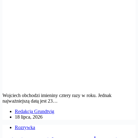
Wojciech obchodzi imieniny cztery razy w roku. Jednak
najważniejszą datą jest 23…
Redakcja Grundtvig
18 lipca, 2026
Rozrywka