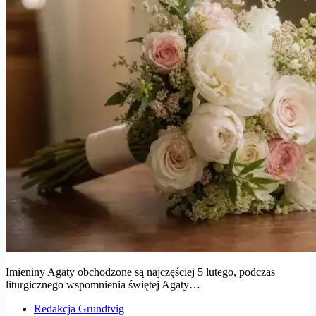
Imieniny Agaty obchodzone są najczęściej 5 lutego, podczas
liturgicznego wspomnienia świętej Agaty…
Redakcja Grundtvig