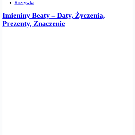
Rozrywka
Imieniny Beaty – Daty, Życzenia,
Prezenty, Znaczenie