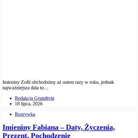
Imieniny Zofii obchodzimy aż osiem razy w roku, jednak
najważniejsza data to…
Redakcja Grundtvig
18 lipca, 2026
Rozrywka
Imieniny Fabiana – Daty, Życzenia,
Prezent, Pochodzenie