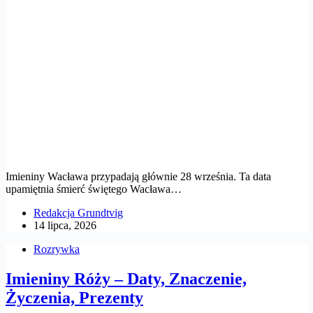
Imieniny Wacława przypadają głównie 28 września. Ta data
upamiętnia śmierć świętego Wacława…
Redakcja Grundtvig
14 lipca, 2026
Rozrywka
Imieniny Róży – Daty, Znaczenie,
Życzenia, Prezenty