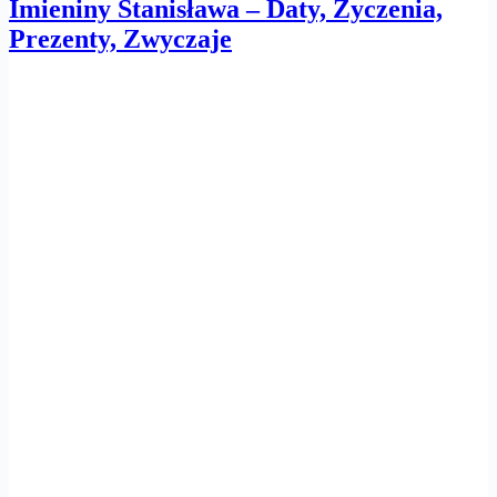
Imieniny Stanisława – Daty, Życzenia,
Prezenty, Zwyczaje