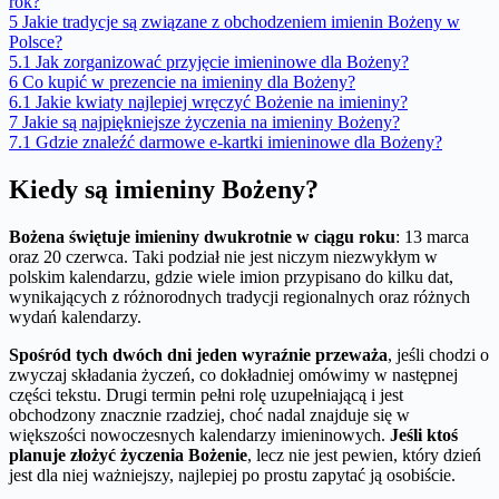
rok?
5
Jakie tradycje są związane z obchodzeniem imienin Bożeny w
Polsce?
5.1
Jak zorganizować przyjęcie imieninowe dla Bożeny?
6
Co kupić w prezencie na imieniny dla Bożeny?
6.1
Jakie kwiaty najlepiej wręczyć Bożenie na imieniny?
7
Jakie są najpiękniejsze życzenia na imieniny Bożeny?
7.1
Gdzie znaleźć darmowe e-kartki imieninowe dla Bożeny?
Kiedy są imieniny Bożeny?
Bożena świętuje imieniny dwukrotnie w ciągu roku
: 13 marca
oraz 20 czerwca. Taki podział nie jest niczym niezwykłym w
polskim kalendarzu, gdzie wiele imion przypisano do kilku dat,
wynikających z różnorodnych tradycji regionalnych oraz różnych
wydań kalendarzy.
Spośród tych dwóch dni jeden wyraźnie przeważa
, jeśli chodzi o
zwyczaj składania życzeń, co dokładniej omówimy w następnej
części tekstu. Drugi termin pełni rolę uzupełniającą i jest
obchodzony znacznie rzadziej, choć nadal znajduje się w
większości nowoczesnych kalendarzy imieninowych.
Jeśli ktoś
planuje złożyć życzenia Bożenie
, lecz nie jest pewien, który dzień
jest dla niej ważniejszy, najlepiej po prostu zapytać ją osobiście.