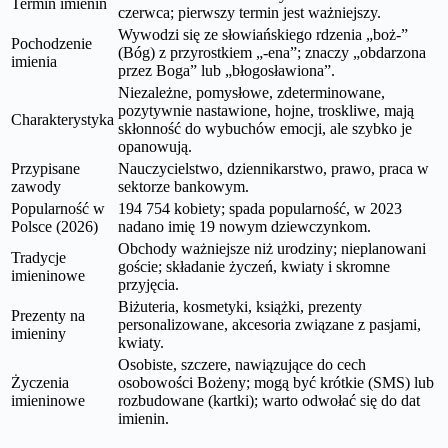
Termin imienin
czerwca; pierwszy termin jest ważniejszy.
Wywodzi się ze słowiańskiego rdzenia „boż-”
Pochodzenie
(Bóg) z przyrostkiem „-ena”; znaczy „obdarzona
imienia
przez Boga” lub „błogosławiona”.
Niezależne, pomysłowe, zdeterminowane,
pozytywnie nastawione, hojne, troskliwe, mają
Charakterystyka
skłonność do wybuchów emocji, ale szybko je
opanowują.
Przypisane
Nauczycielstwo, dziennikarstwo, prawo, praca w
zawody
sektorze bankowym.
Popularność w
194 754 kobiety; spada popularność, w 2023
Polsce (2026)
nadano imię 19 nowym dziewczynkom.
Obchody ważniejsze niż urodziny; nieplanowani
Tradycje
goście; składanie życzeń, kwiaty i skromne
imieninowe
przyjęcia.
Biżuteria, kosmetyki, książki, prezenty
Prezenty na
personalizowane, akcesoria związane z pasjami,
imieniny
kwiaty.
Osobiste, szczere, nawiązujące do cech
Życzenia
osobowości Bożeny; mogą być krótkie (SMS) lub
imieninowe
rozbudowane (kartki); warto odwołać się do dat
imienin.