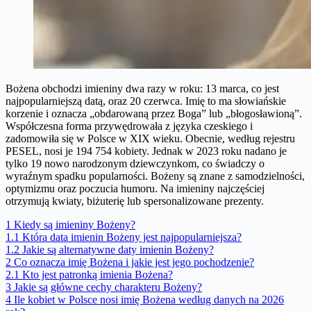
Bożena obchodzi imieniny dwa razy w roku: 13 marca, co jest
najpopularniejszą datą, oraz 20 czerwca. Imię to ma słowiańskie
korzenie i oznacza „obdarowaną przez Boga” lub „błogosławioną”.
Współczesna forma przywędrowała z języka czeskiego i
zadomowiła się w Polsce w XIX wieku. Obecnie, według rejestru
PESEL, nosi je 194 754 kobiety. Jednak w 2023 roku nadano je
tylko 19 nowo narodzonym dziewczynkom, co świadczy o
wyraźnym spadku popularności. Bożeny są znane z samodzielności,
optymizmu oraz poczucia humoru. Na imieniny najczęściej
otrzymują kwiaty, biżuterię lub spersonalizowane prezenty.
1
Kiedy są imieniny Bożeny?
1.1
Która data imienin Bożeny jest najpopularniejsza?
1.2
Jakie są alternatywne daty imienin Bożeny?
2
Co oznacza imię Bożena i jakie jest jego pochodzenie?
2.1
Kto jest patronką imienia Bożena?
3
Jakie są główne cechy charakteru Bożeny?
4
Ile kobiet w Polsce nosi imię Bożena według danych na 2026