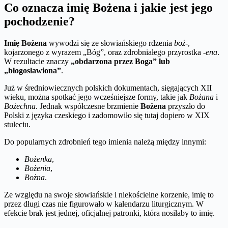
Co oznacza imię Bożena i jakie jest jego
pochodzenie?
Imię Bożena
wywodzi się ze słowiańskiego rdzenia
boż-
,
kojarzonego z wyrazem „Bóg”, oraz zdrobniałego przyrostka
-ena
.
W rezultacie znaczy
„obdarzona przez Boga” lub
„błogosławiona”
.
Już w średniowiecznych polskich dokumentach, sięgających XII
wieku, można spotkać jego wcześniejsze formy, takie jak
Bożana
i
Bożechna
. Jednak współczesne brzmienie
Bożena
przyszło do
Polski z języka czeskiego i zadomowiło się tutaj dopiero w XIX
stuleciu.
Do popularnych zdrobnień tego imienia należą między innymi:
Bożenka
,
Bożenia
,
Bożna
.
Ze względu na swoje słowiańskie i niekościelne korzenie, imię to
przez długi czas nie figurowało w kalendarzu liturgicznym. W
efekcie brak jest jednej, oficjalnej patronki, która nosiłaby to imię.