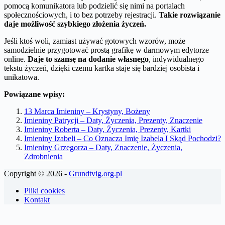
pomocą komunikatora lub podzielić się nimi na portalach
społecznościowych, i to bez potrzeby rejestracji.
Takie rozwiązanie
daje możliwość szybkiego złożenia życzeń.
Jeśli ktoś woli, zamiast używać gotowych wzorów, może
samodzielnie przygotować prostą grafikę w darmowym edytorze
online.
Daje to szansę na dodanie własnego
, indywidualnego
tekstu życzeń, dzięki czemu kartka staje się bardziej osobista i
unikatowa.
Powiązane wpisy:
13 Marca Imieniny – Krystyny, Bożeny
Imieniny Patrycji – Daty, Życzenia, Prezenty, Znaczenie
Imieniny Roberta – Daty, Życzenia, Prezenty, Kartki
Imieniny Izabeli – Co Oznacza Imię Izabela I Skąd Pochodzi?
Imieniny Grzegorza – Daty, Znaczenie, Życzenia,
Zdrobnienia
Copyright © 2026 -
Grundtvig.org.pl
Pliki cookies
Kontakt