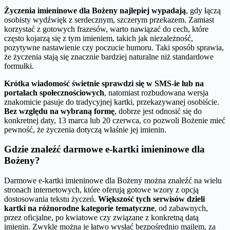
Życzenia imieninowe dla Bożeny najlepiej wypadają
, gdy łączą
osobisty wydźwięk z serdecznym, szczerym przekazem. Zamiast
korzystać z gotowych frazesów, warto nawiązać do cech, które
często kojarzą się z tym imieniem, takich jak niezależność,
pozytywne nastawienie czy poczucie humoru. Taki sposób sprawia,
że życzenia stają się znacznie bardziej naturalne niż standardowe
formułki.
Krótka wiadomość świetnie sprawdzi się w SMS-ie lub na
portalach społecznościowych
, natomiast rozbudowana wersja
znakomicie pasuje do tradycyjnej kartki, przekazywanej osobiście.
Bez względu na wybraną formę
, dobrze jest odnosić się do
konkretnej daty, 13 marca lub 20 czerwca, co pozwoli Bożenie mieć
pewność, że życzenia dotyczą właśnie jej imienin.
Gdzie znaleźć darmowe e-kartki imieninowe dla
Bożeny?
Darmowe e-kartki imieninowe dla Bożeny można znaleźć na wielu
stronach internetowych, które oferują gotowe wzory z opcją
dostosowania tekstu życzeń.
Większość tych serwisów dzieli
kartki na różnorodne kategorie tematyczne
, od zabawnych,
przez oficjalne, po kwiatowe czy związane z konkretną datą
imienin. Zwykle można je łatwo wysłać bezpośrednio mailem, za