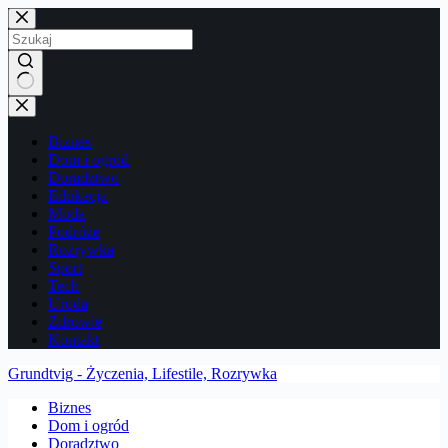
Przejdź
do
treści
Brak
wyników
Biznes
Dom i ogród
Doradztwo
Edukacja
Moda
Podróże
Rozrywka
Sport
Tech
Uroda
Zdrowie
Kontakt
Grundtvig - Życzenia, Lifestile, Rozrywka
Biznes
Dom i ogród
Doradztwo