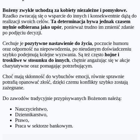
Bożeny zwykle uchodzą za kobiety niezależne i pomysłowe.
Rzadko zwracają się o wsparcie do innych i konsekwentnie dążą do
realizacji swoich celów.
Ta determinacja bywa jednak czasem
mylnie odbierana jako upór
, ponieważ trudno im zmienić zdanie
po podjęciu decyzji.
Cechuje je
pozytywne nastawienie do życia
, poczucie humoru
oraz odporność na niepowodzenia, po nieudanym doświadczeniu
szybko podejmują kolejne wyzwania. Są też często
hojne i
troskliwe w stosunku do innych
, chętnie angażując się w akcje
charytatywne oraz pomagając potrzebującym.
Choć mają skłonność do wybuchów emocji, równie sprawnie
potrafią opanować złość, dzięki czemu konflikty szybko zostają
zażegnane.
Do zawodów tradycyjnie przypisywanych Bożenom należą:
Nauczycielstwo,
Dziennikarstwo,
Prawo,
Praca w sektorze bankowym.