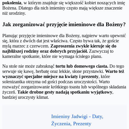
pokolenia
, w którym znajduje się większość kobiet noszących imię
Bożena. Dlatego dla nich imieniny często mają większe znaczenie
niż urodziny.
Jak zorganizować przyjęcie imieninowe dla Bożeny?
Planując przyjęcie imieninowe dla Bożeny, najpierw warto upewnić
się, która z dwóch dat jest właściwa. Często bywa tak, że goście
mylą marzec z czerwcem.
Zaproszenia zwykle kieruje się do
najbliższej rodziny oraz dobrych przyjaciół.
Zazwyczaj to
kameralne spotkanie, które nie wymaga ścisłego planu.
Na stole nie może zabraknąć
tortu lub domowego ciasta.
Do tego
serwuje się kawę, herbatę oraz lekkie, słone przystawki.
Warto też
wyznaczyć specjalne miejsce na kwiaty i prezenty
, które
solenizantka otrzyma od gości podczas uroczystości. Warto
rozważyć zorganizowanie krótkiego toastu lub wspólnego składania
życzeń.
Takie drobne gesty nadają spotkaniu wyjątkowy
,
bardziej uroczysty klimat.
Imieniny Jadwigi - Daty,
Życzenia, Prezenty