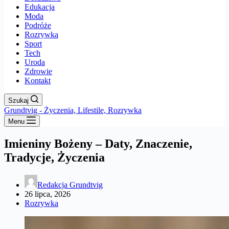
Edukacja
Moda
Podróże
Rozrywka
Sport
Tech
Uroda
Zdrowie
Kontakt
Szukaj
Grundtvig - Życzenia, Lifestile, Rozrywka
Menu
Imieniny Bożeny – Daty, Znaczenie,
Tradycje, Życzenia
Redakcja Grundtvig
26 lipca, 2026
Rozrywka