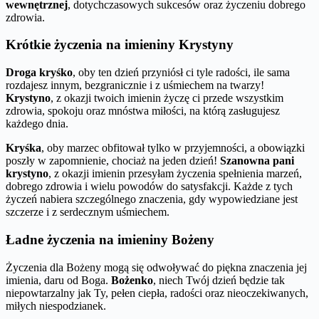
wewnętrznej
, dotychczasowych sukcesów oraz życzeniu dobrego
zdrowia.
Krótkie życzenia na imieniny Krystyny
Droga kryśko
, oby ten dzień przyniósł ci tyle radości, ile sama
rozdajesz innym, bezgranicznie i z uśmiechem na twarzy!
Krystyno
, z okazji twoich imienin życzę ci przede wszystkim
zdrowia, spokoju oraz mnóstwa miłości, na którą zasługujesz
każdego dnia.
Kryśka
, oby marzec obfitował tylko w przyjemności, a obowiązki
poszły w zapomnienie, chociaż na jeden dzień!
Szanowna pani
krystyno
, z okazji imienin przesyłam życzenia spełnienia marzeń,
dobrego zdrowia i wielu powodów do satysfakcji. Każde z tych
życzeń nabiera szczególnego znaczenia, gdy wypowiedziane jest
szczerze i z serdecznym uśmiechem.
Ładne życzenia na imieniny Bożeny
Życzenia dla Bożeny mogą się odwoływać do piękna znaczenia jej
imienia, daru od Boga.
Bożenko
, niech Twój dzień będzie tak
niepowtarzalny jak Ty, pełen ciepła, radości oraz nieoczekiwanych,
miłych niespodzianek.