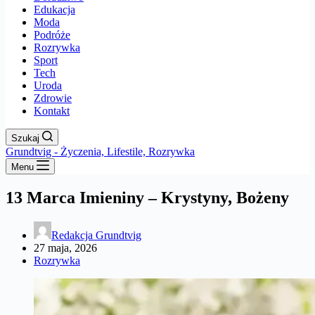
Edukacja
Moda
Podróże
Rozrywka
Sport
Tech
Uroda
Zdrowie
Kontakt
Szukaj
Grundtvig - Życzenia, Lifestile, Rozrywka
Menu
13 Marca Imieniny – Krystyny, Bożeny
Redakcja Grundtvig
27 maja, 2026
Rozrywka