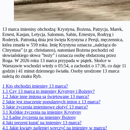
13 marca imieniny obchodzą: Krystyna, Bożena, Patrycja, Marek,
Ernest, Kasjan, Letycja, Salomon, Sabin, Ernestyn, Rodryg i
Roderyk. Patronką dnia jest święta Krystyna z Persji, męczennica,
która zmarła w 559 roku. Imię Krystyna oznacza „należąca do
Chrystusa” (z gr. christianos), natomiast Bożena pochodzi od
słowiańskiego słowa ”boży” i oznacza osobę obdarzoną przez
Boga. W 2026 roku 13 marca przypada w piątek. Słońce w
Warszawie wschodzi wtedy o 05:54, a zachodzi o 17:36, co daje 11
godzin i 41 minut dziennego światła. Osoby urodzone 13 marca
należą do znaku Ryb.
1
Kto obchodzi imieniny 13 marca?
1.1
Czy 13 marca to imieniny Krystyny i Bożeny?
1.2
Jakie inne imiona są świętowane 13 marca?
2
Jakie jest znaczenie popularnych imion z 13 marca?
3
Jakie życzenia imieninowe złożyć 13 marca?
3.1
Krótkie życzenia na imieniny Krystyny
3.2
Ładne życzenia na imieniny Bożeny
4
Jaki prezent kupić na imieniny 13 marca?
4.1
Jakie kwiaty najlepiej wręczyć na imieniny w marcu?