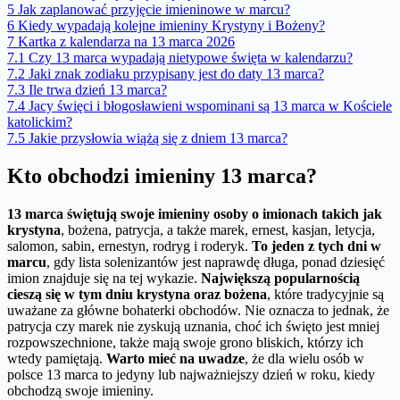
5
Jak zaplanować przyjęcie imieninowe w marcu?
6
Kiedy wypadają kolejne imieniny Krystyny i Bożeny?
7
Kartka z kalendarza na 13 marca 2026
7.1
Czy 13 marca wypadają nietypowe święta w kalendarzu?
7.2
Jaki znak zodiaku przypisany jest do daty 13 marca?
7.3
Ile trwa dzień 13 marca?
7.4
Jacy święci i błogosławieni wspominani są 13 marca w Kościele
katolickim?
7.5
Jakie przysłowia wiążą się z dniem 13 marca?
Kto obchodzi imieniny 13 marca?
13 marca świętują swoje imieniny osoby o imionach takich jak
krystyna
, bożena, patrycja, a także marek, ernest, kasjan, letycja,
salomon, sabin, ernestyn, rodryg i roderyk.
To jeden z tych dni w
marcu
, gdy lista solenizantów jest naprawdę długa, ponad dziesięć
imion znajduje się na tej wykazie.
Największą popularnością
cieszą się w tym dniu krystyna oraz bożena
, które tradycyjnie są
uważane za główne bohaterki obchodów. Nie oznacza to jednak, że
patrycja czy marek nie zyskują uznania, choć ich święto jest mniej
rozpowszechnione, także mają swoje grono bliskich, którzy ich
wtedy pamiętają.
Warto mieć na uwadze
, że dla wielu osób w
polsce 13 marca to jedyny lub najważniejszy dzień w roku, kiedy
obchodzą swoje imieniny.