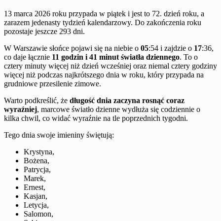
13 marca 2026 roku przypada w piątek i jest to 72. dzień roku, a
zarazem jedenasty tydzień kalendarzowy. Do zakończenia roku
pozostaje jeszcze 293 dni.
W Warszawie słońce pojawi się na niebie o
05
:54 i zajdzie o
17
:36,
co daje łącznie
11 godzin i 41 minut światła dziennego
. To o
cztery minuty więcej niż dzień wcześniej oraz niemal cztery godziny
więcej niż podczas najkrótszego dnia w roku, który przypada na
grudniowe przesilenie zimowe.
Warto podkreślić, że
długość dnia zaczyna rosnąć coraz
wyraźniej
, marcowe światło dzienne wydłuża się codziennie o
kilka chwil, co widać wyraźnie na tle poprzednich tygodni.
Tego dnia swoje imieniny świętują:
Krystyna,
Bożena,
Patrycja,
Marek,
Ernest,
Kasjan,
Letycja,
Salomon,