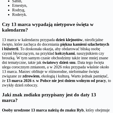
Sabin,
Ernestyn,
Rodryg,
Roderyk.
Czy 13 marca wypadają nietypowe święta w
kalendarzu?
13 marca w kalendarzu przypada
dzień klejnotów
, nieoficjalne
święto, które zachęca do doceniania
piękna kamieni szlachetnych
i biżuterii
. To doskonała okazja, aby obdarować bliską osobę
czymś błyszczącym, na przykład
kolczykami
, naszyjnikiem czy
broszką. W tym samym czasie obchodzimy także inne mniej znane
dni tematyczne, takie jak
światowy dzień snu
. Data tego święta
ulega corocznym zmianom, a w 2026 roku przypada właśnie około
13 marca. Marzec obfituje w różnorodne, nieformalne święta
związane ze
zdrowiem
, ekologią i kulturą. Warto jednak pamiętać,
że
13 marca 2026 r. w Polsce nie jest dniem wolnym od pracy
, to
zwykły dzień roboczy.
Jaki znak zodiaku przypisany jest do daty 13
marca?
Osoby urodzone 13 marca należą do znaku Ryb
, który obejmuje