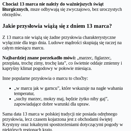
Chociaż 13 marca nie należy do ważniejszych świąt
liturgicznych
, msze odbywają się zwyczajowo, bez uroczystych
obrzędów.
Jakie przysłowia wiążą się z dniem 13 marca?
Z 13 marca nie wiążą się żadne przysłowia charakterystyczne
wyłącznie dla tego dnia. Ludowe mądrości skupiają się raczej na
całym miesiącu marcu.
Najbardziej znane porzekadło mówi:
„marzec, figlarzec,
przeplata, trochę zimy, trochę lata”, co świetnie oddaje zmienny i
kapryśny klimat pogodowy w połowie miesiąca.
Inne popularne przysłowia o marcu to choćby:
„w marcu jak w garncu”, które wskazuje na nagłe wahania
temperatur,
„suchy marzec, mokry maj, będzie żytko niby gaj”,
zapowiadające dobre warunki dla upraw.
Sama data 13 marca w polskiej tradycji nie posiada odrębnego
przysłowia, lecz czasem kojarzona jest z obchodami świętej
Krystyny oraz lokalnymi spostrzeżeniami dotyczącymi pogody w
niektórych regionach kraju.