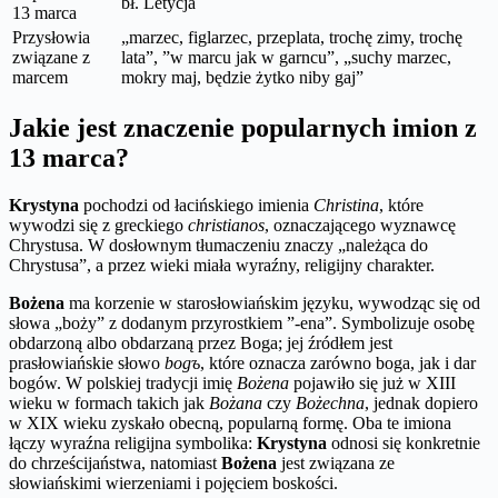
bł. Letycja
13 marca
Przysłowia
„marzec, figlarzec, przeplata, trochę zimy, trochę
związane z
lata”, ”w marcu jak w garncu”, „suchy marzec,
marcem
mokry maj, będzie żytko niby gaj”
Jakie jest znaczenie popularnych imion z
13 marca?
Krystyna
pochodzi od łacińskiego imienia
Christina
, które
wywodzi się z greckiego
christianos
, oznaczającego wyznawcę
Chrystusa. W dosłownym tłumaczeniu znaczy „należąca do
Chrystusa”, a przez wieki miała wyraźny, religijny charakter.
Bożena
ma korzenie w starosłowiańskim języku, wywodząc się od
słowa „boży” z dodanym przyrostkiem ”-ena”. Symbolizuje osobę
obdarzoną albo obdarzaną przez Boga; jej źródłem jest
prasłowiańskie słowo
bogъ
, które oznacza zarówno boga, jak i dar
bogów. W polskiej tradycji imię
Bożena
pojawiło się już w XIII
wieku w formach takich jak
Bożana
czy
Bożechna
, jednak dopiero
w XIX wieku zyskało obecną, popularną formę. Oba te imiona
łączy wyraźna religijna symbolika:
Krystyna
odnosi się konkretnie
do chrześcijaństwa, natomiast
Bożena
jest związana ze
słowiańskimi wierzeniami i pojęciem boskości.