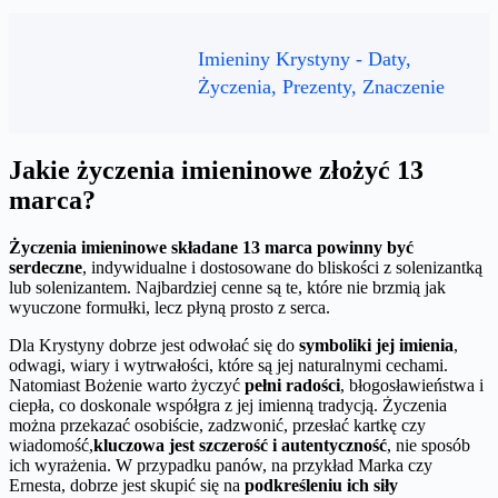
Imieniny Krystyny - Daty,
Życzenia, Prezenty, Znaczenie
Jakie życzenia imieninowe złożyć 13
marca?
Życzenia imieninowe składane 13 marca powinny być
serdeczne
, indywidualne i dostosowane do bliskości z solenizantką
lub solenizantem. Najbardziej cenne są te, które nie brzmią jak
wyuczone formułki, lecz płyną prosto z serca.
Dla Krystyny dobrze jest odwołać się do
symboliki jej imienia
,
odwagi, wiary i wytrwałości, które są jej naturalnymi cechami.
Natomiast Bożenie warto życzyć
pełni radości
, błogosławieństwa i
ciepła, co doskonale współgra z jej imienną tradycją. Życzenia
można przekazać osobiście, zadzwonić, przesłać kartkę czy
wiadomość,
kluczowa jest szczerość i autentyczność
, nie sposób
ich wyrażenia. W przypadku panów, na przykład Marka czy
Ernesta, dobrze jest skupić się na
podkreśleniu ich siły