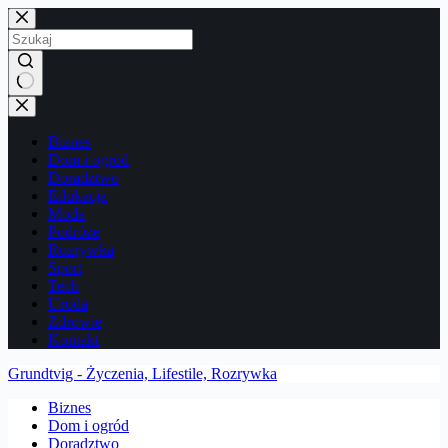
Przejdź
do
treści
Brak
wyników
Biznes
Dom i ogród
Doradztwo
Edukacja
Moda
Podróże
Rozrywka
Sport
Tech
Uroda
Zdrowie
Kontakt
Grundtvig - Życzenia, Lifestile, Rozrywka
Biznes
Dom i ogród
Doradztwo