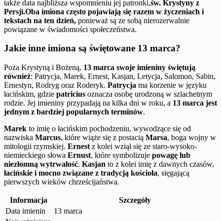
także data najbliższa wspomnieniu jej patronki,
św. Krystyny z
Persji.
Oba imiona często pojawiają się razem w życzeniach i
tekstach na ten dzień,
ponieważ są ze sobą nierozerwalnie
powiązane w świadomości społeczeństwa.
Jakie inne imiona są świętowane 13 marca?
Poza Krystyną i Bożeną,
13 marca swoje imieniny świętują
również
: Patrycja, Marek, Ernest, Kasjan, Letycja, Salomon, Sabin,
Ernestyn, Rodryg oraz Roderyk.
Patrycja
ma korzenie w języku
łacińskim, gdzie
patricius
oznacza osobę urodzoną w szlachetnym
rodzie. Jej imieniny przypadają na kilka dni w roku, a
13 marca jest
jednym z bardziej popularnych terminów
.
Marek
to imię o łacińskim pochodzeniu, wywodzące się od
nazwiska
Marcus
, które wiąże się z postacią
Marsa
, boga wojny w
mitologii rzymskiej.
Ernest
z kolei wziął się ze staro-wysoko-
niemieckiego słowa
Ernust
, które symbolizuje
powagę lub
niezłomną wytrwałość
.
Kasjan
to z kolei imię z dawnych czasów,
łacińskie i mocno związane z tradycją kościoła
, sięgającą
pierwszych wieków chrześcijaństwa.
Informacja
Szczegóły
Data imienin
13 marca