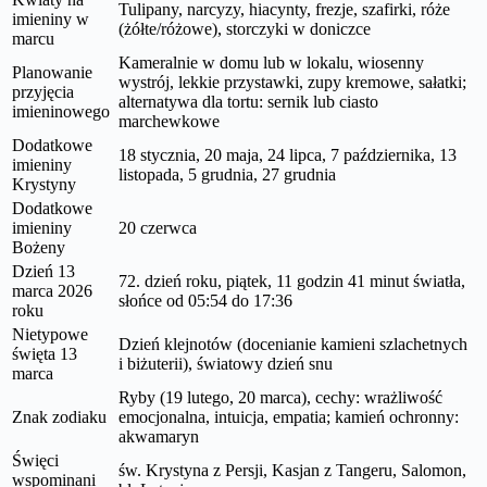
Tulipany, narcyzy, hiacynty, frezje, szafirki, róże
imieniny w
(żółte/różowe), storczyki w doniczce
marcu
Kameralnie w domu lub w lokalu, wiosenny
Planowanie
wystrój, lekkie przystawki, zupy kremowe, sałatki;
przyjęcia
alternatywa dla tortu: sernik lub ciasto
imieninowego
marchewkowe
Dodatkowe
18 stycznia, 20 maja, 24 lipca, 7 października, 13
imieniny
listopada, 5 grudnia, 27 grudnia
Krystyny
Dodatkowe
imieniny
20 czerwca
Bożeny
Dzień 13
72. dzień roku, piątek, 11 godzin 41 minut światła,
marca 2026
słońce od 05:54 do 17:36
roku
Nietypowe
Dzień klejnotów (docenianie kamieni szlachetnych
święta 13
i biżuterii), światowy dzień snu
marca
Ryby (19 lutego, 20 marca), cechy: wrażliwość
Znak zodiaku
emocjonalna, intuicja, empatia; kamień ochronny:
akwamaryn
Święci
św. Krystyna z Persji, Kasjan z Tangeru, Salomon,
wspominani