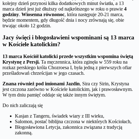
kolejny dzień przynosi kilka dodatkowych minut światła, a 13
marca dzień jest już dłuższy od najkrótszego w roku o prawie
4
godziny
.
Wiosenna równonoc
, która następuje 20-21 marca,
będzie momentem, gdy długość dnia i nocy zrównają się, obie
trwając około 12 godzin.
Jacy święci i błogosławieni wspominani są 13 marca
w Kościele katolickim?
13 marca Kościół katolicki przede wszystkim wspomina świętą
Krystynę z Persji.
Ta męczennica, która zginęła w 559 roku na
rozkaz perskiego króla Chozroesa I, była jedną z pierwszych ofiar
prześladowań chrześcijan w jego czasach.
Znana również pod imionami Jazdin
, Sira czy Sirin, Krystyna
jest czczona zarówno w Kościele katolickim, jak i prawosławnym.
W tym dniu pamięć oddaje się także innym świętym.
Do nich zaliczają się
Kasjan z Tangeru, świadek wiary z III wieku,
Salomon, postać biblijna czczona w niektórych Kościołach,
Błogosławiona Letycja, zakonnica związana z tradycją
zakonną.