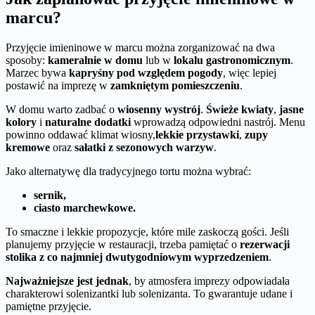
marcu?
Przyjęcie imieninowe w marcu można zorganizować na dwa
sposoby:
kameralnie w domu
lub w
lokalu gastronomicznym
.
Marzec bywa
kapryśny pod względem pogody
, więc lepiej
postawić na imprezę w
zamkniętym pomieszczeniu
.
W domu warto zadbać o
wiosenny wystrój
.
Świeże kwiaty
,
jasne
kolory
i
naturalne dodatki
wprowadzą odpowiedni nastrój. Menu
powinno oddawać klimat wiosny,
lekkie przystawki
,
zupy
kremowe
oraz
sałatki z sezonowych warzyw
.
Jako alternatywę dla tradycyjnego tortu można wybrać:
sernik,
ciasto marchewkowe.
To smaczne i lekkie propozycje, które mile zaskoczą gości. Jeśli
planujemy przyjęcie w restauracji, trzeba pamiętać o
rezerwacji
stolika z co najmniej dwutygodniowym wyprzedzeniem
.
Najważniejsze jest jednak
, by atmosfera imprezy odpowiadała
charakterowi solenizantki lub solenizanta. To gwarantuje udane i
pamiętne przyjęcie.