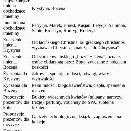
Najważniejsze
imiona
Krystyna, Bożena
obchodzące
imieniny
Inne imiona
Patrycja, Marek, Ernest, Kasjan, Letycja, Salomon,
obchodzące
Sabin, Ernestyn, Rodryg, Roderyk
imieniny
Znaczenie
Od łacińskiego Christina, od greckiego christianós,
imienia
wyznawca Chrystusa; „należąca do Chrystusa”
Krystyna
Znaczenie
Od starosłowiańskiego „boży” + ”-ena”, oznacza
imienia
osobę obdarzoną przez Boga; związane z pojęciem
Bożena
boskości
Życzenia dla
Zdrowia, spokoju, miłości, odwagi, wiary i
Krystyny
wytrwałości
Życzenia dla
Pełni radości, błogosławieństwa, ciepła, spełnienia
Bożeny
marzeń
Propozycje
Bukiety wiosennych kwiatów (tulipany, narcyzy,
prezentów dla
frezje), perfumy, vouchery do SPA, subtelna
kobiet
biżuteria
Propozycje
Gadżety technologiczne, książki, zaproszenie na
prezentów dla
kolację
mężczyzn
Kwiaty na