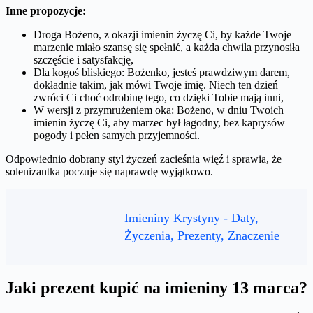
Inne propozycje:
Droga Bożeno, z okazji imienin życzę Ci, by każde Twoje
marzenie miało szansę się spełnić, a każda chwila przynosiła
szczęście i satysfakcję,
Dla kogoś bliskiego: Bożenko, jesteś prawdziwym darem,
dokładnie takim, jak mówi Twoje imię. Niech ten dzień
zwróci Ci choć odrobinę tego, co dzięki Tobie mają inni,
W wersji z przymrużeniem oka: Bożeno, w dniu Twoich
imienin życzę Ci, aby marzec był łagodny, bez kaprysów
pogody i pełen samych przyjemności.
Odpowiednio dobrany styl życzeń zacieśnia więź i sprawia, że
solenizantka poczuje się naprawdę wyjątkowo.
Imieniny Krystyny - Daty,
Życzenia, Prezenty, Znaczenie
Jaki prezent kupić na imieniny 13 marca?