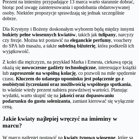
Prezent na imieniny przypadające 13 marca warto starannie dobrać,
biorąc pod uwagę zainteresowania i upodobania obdarowywanej
osoby. Niektóre propozycje sprawdzają się jednak szczególnie
dobrze.
Dla Krystyny i Bożeny doskonałym wyborem będą między innymi
bukiety pełne wiosennych kwiatów
, takich jak
tulipany
, narcyzy
czy frezje. Można też postawić na
eleganckie perfumy
, vouchery
do SPA lub masażu, a także
subtelną biżuterię
, która podkreśli ich
wyjątkowość.
Z kolei dla mężczyzn, na przykład Marka i Ernesta, ciekawą opcją
okażą się
nowoczesne gadżety technologiczne
, interesujące książki
lub
zaproszenie na wspólną kolację
, co pozwoli na miłe spędzenie
czasu.
Kluczem do udanego upominku jest połączenie go z
osobistymi życzeniami oraz możliwością wspólnego spotkania
,
to właśnie wtedy prezent nabiera prawdziwej wartości. Planując
wydatki, warto skupić się na
jakości oraz dopasowaniu
podarunku do gustu solenizanta
, zamiast kierować się wyłącznie
ceną.
Jakie kwiaty najlepiej wręczyć na imieniny w
marcu?
W marcu najlepiej postawić na
kwiaty typowo wiosenne
, które są