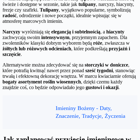
świeże i dostępne w sezonie, takie jak
tulipany
, narcyzy, hiacynty,
frezje czy szafirki.
Tulipany
, wyjątkowo popularne, symbolizują
radość
, odrodzenie i nowe początki, idealnie wpisując się w
atmosferę marcowych imienin.
Narcyzy
wyróżniają się
elegancją i subtelnością
, a
hiacynty
zachwycają swoim
intensywnym
, przyjemnym zapachem. Dla
zwolenników klasyki dobrym wyborem będą
róże
, zwłaszcza w
żółtych lub różowych odcieniach
, które podkreślają
przyjaźń i
szczęście
.
Alternatywnie można zdecydować się na
storczyki w doniczce
,
które potrafią kwitnąć nawet przez ponad
sześć tygodni
, stanowiąc
trwałą i efektowną dekorację wnętrza. W marcu kwiaciarnie oferują
bogaty asortyment roślin wiosennych
, dzięki czemu każdy
znajdzie coś, co będzie odpowiadało jego
gustowi i okazji
.
Imieniny Bożeny - Daty,
Znaczenie, Tradycje, Życzenia
Jak zaplanować przyjęcie imieninowe w