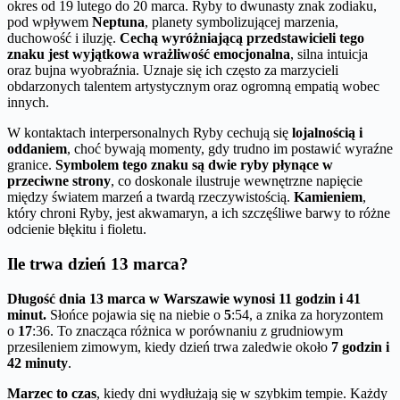
okres od 19 lutego do 20 marca. Ryby to dwunasty znak zodiaku,
pod wpływem
Neptuna
, planety symbolizującej marzenia,
duchowość i iluzję.
Cechą wyróżniającą przedstawicieli tego
znaku jest wyjątkowa wrażliwość emocjonalna
, silna intuicja
oraz bujna wyobraźnia. Uznaje się ich często za marzycieli
obdarzonych talentem artystycznym oraz ogromną empatią wobec
innych.
W kontaktach interpersonalnych Ryby cechują się
lojalnością i
oddaniem
, choć bywają momenty, gdy trudno im postawić wyraźne
granice.
Symbolem tego znaku są dwie ryby płynące w
przeciwne strony
, co doskonale ilustruje wewnętrzne napięcie
między światem marzeń a twardą rzeczywistością.
Kamieniem
,
który chroni Ryby, jest akwamaryn, a ich szczęśliwe barwy to różne
odcienie błękitu i fioletu.
Ile trwa dzień 13 marca?
Długość dnia 13 marca w Warszawie wynosi 11 godzin i 41
minut.
Słońce pojawia się na niebie o
5
:54, a znika za horyzontem
o
17
:36. To znacząca różnica w porównaniu z grudniowym
przesileniem zimowym, kiedy dzień trwa zaledwie około
7 godzin i
42 minuty
.
Marzec to czas
, kiedy dni wydłużają się w szybkim tempie. Każdy