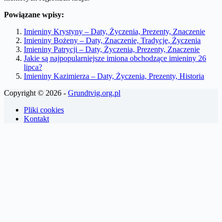
Powiązane wpisy:
Imieniny Krystyny – Daty, Życzenia, Prezenty, Znaczenie
Imieniny Bożeny – Daty, Znaczenie, Tradycje, Życzenia
Imieniny Patrycji – Daty, Życzenia, Prezenty, Znaczenie
Jakie są najpopularniejsze imiona obchodzące imieniny 26
lipca?
Imieniny Kazimierza – Daty, Życzenia, Prezenty, Historia
Copyright © 2026 -
Grundtvig.org.pl
Pliki cookies
Kontakt