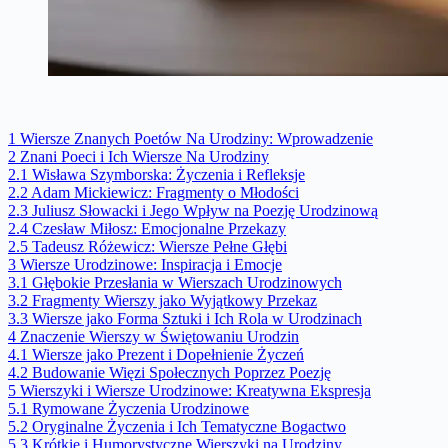
1
Wiersze Znanych Poetów Na Urodziny: Wprowadzenie
2
Znani Poeci i Ich Wiersze Na Urodziny
2.1
Wisława Szymborska: Życzenia i Refleksje
2.2
Adam Mickiewicz: Fragmenty o Młodości
2.3
Juliusz Słowacki i Jego Wpływ na Poezję Urodzinową
2.4
Czesław Miłosz: Emocjonalne Przekazy
2.5
Tadeusz Różewicz: Wiersze Pełne Głębi
3
Wiersze Urodzinowe: Inspiracja i Emocje
3.1
Głębokie Przesłania w Wierszach Urodzinowych
3.2
Fragmenty Wierszy jako Wyjątkowy Przekaz
3.3
Wiersze jako Forma Sztuki i Ich Rola w Urodzinach
4
Znaczenie Wierszy w Świętowaniu Urodzin
4.1
Wiersze jako Prezent i Dopełnienie Życzeń
4.2
Budowanie Więzi Społecznych Poprzez Poezję
5
Wierszyki i Wiersze Urodzinowe: Kreatywna Ekspresja
5.1
Rymowane Życzenia Urodzinowe
5.2
Oryginalne Życzenia i Ich Tematyczne Bogactwo
5.3
Krótkie i Humorystyczne Wierszyki na Urodziny