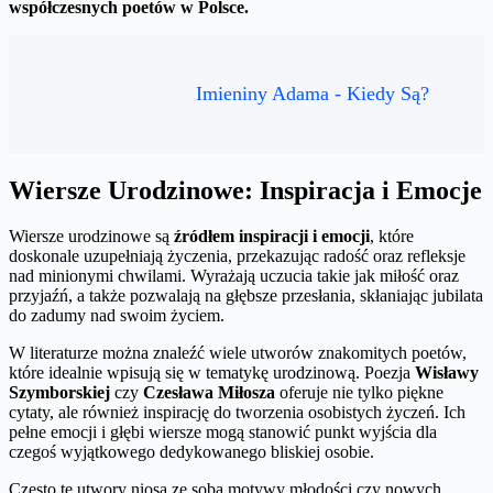
współczesnych poetów w Polsce.
Imieniny Adama - Kiedy Są?
Wiersze Urodzinowe: Inspiracja i Emocje
Wiersze urodzinowe są
źródłem inspiracji i emocji
, które
doskonale uzupełniają życzenia, przekazując radość oraz refleksje
nad minionymi chwilami. Wyrażają uczucia takie jak miłość oraz
przyjaźń, a także pozwalają na głębsze przesłania, skłaniając jubilata
do zadumy nad swoim życiem.
W literaturze można znaleźć wiele utworów znakomitych poetów,
które idealnie wpisują się w tematykę urodzinową. Poezja
Wisławy
Szymborskiej
czy
Czesława Miłosza
oferuje nie tylko piękne
cytaty, ale również inspirację do tworzenia osobistych życzeń. Ich
pełne emocji i głębi wiersze mogą stanowić punkt wyjścia dla
czegoś wyjątkowego dedykowanego bliskiej osobie.
Często te utwory niosą ze sobą motywy młodości czy nowych