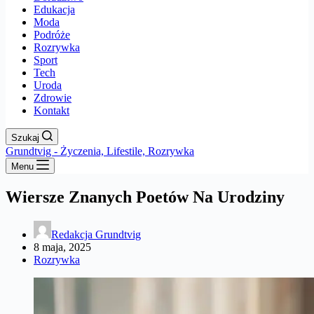
Edukacja
Moda
Podróże
Rozrywka
Sport
Tech
Uroda
Zdrowie
Kontakt
Szukaj
Grundtvig - Życzenia, Lifestile, Rozrywka
Menu
Wiersze Znanych Poetów Na Urodziny
Redakcja Grundtvig
8 maja, 2025
Rozrywka