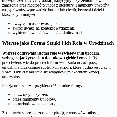
doświadczenia.
Cytaty dodają tradycyjnym życzeniom nowe
znaczenia oraz mądrość płynącą z literatury. Fragmenty utworów
mogą również wprowadzić humor lub chwilę beztroski dzięki
klasycznym motywom.
uwzględnij osobowość jubilata,
zwróć uwagę na kontekst wydarzenia,
wybierz słowa adekwatne do okoliczności.
Wiersze jako Forma Sztuki i Ich Rola w Urodzinach
Wiersze odgrywają istotną rolę w świętowaniu urodzin,
wzbogacając życzenia o dodatkową głębię i emocje.
W
przeciwieństwie do prostych form wyrażania uczuć, poezja
umożliwia przekazanie subtelnych emocji, które trudno jest ująć w
słowa. Dzięki temu staje się wyjątkowym akcentem każdej
uroczystości.
Poezja urodzinowa przybiera różnorodne formy:
od zwięzłych życzeń,
przez fragmenty utworów,
po rozbudowane poematy.
Znani twórcy często czerpią inspirację z motywów miłości,