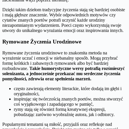
Dzięki takim dziełom tradycyjne życzenia stają się bardziej osobiste
i mają głębsze znaczenie. Wybór odpowiednich motywów czy
cytatów znanych poetów potrafi uczynić każde urodziny
niezapomnianym wydarzeniem. Poeci często wykorzystują swoje
utwory do unikalnego wyrażania emocji oraz inspirowania innych.
Rymowane Życzenia Urodzinowe
Rymowane życzenia urodzinowe to znakomita metoda na
wyrażenie uczuć i emocji w niebanalny sposób. Mogą przybrać
formę krótkich i zabawnych rymowanek albo być bardziej
rozbudowane.
Takie humorystyczne wersy potrafią rozśmieszyć
solenizanta, a jednocześnie przekazać mu serdeczne życzenia
pomyślności, zdrowia oraz spełnienia marzeń.
często zawierają elementy literackie, które dodają im głębi i
oryginalności,
inspirując się twórczością znanych poetów, można stworzyć
coś wyjątkowego i zapadającego w pamięć,
rymy stają się również formą kreatywnej ekspresji,
pobudzając zarówno wyobraźnię autora, jak i odbiorcy.
Popularnymi tematami są miłość, przyjaźń oraz refleksje nad