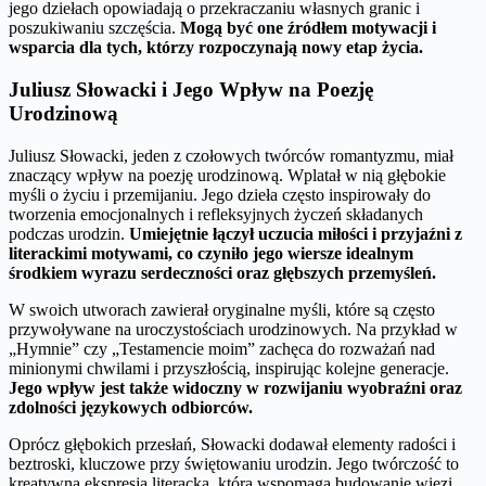
jego dziełach opowiadają o przekraczaniu własnych granic i
poszukiwaniu szczęścia.
Mogą być one źródłem motywacji i
wsparcia dla tych, którzy rozpoczynają nowy etap życia.
Juliusz Słowacki i Jego Wpływ na Poezję
Urodzinową
Juliusz Słowacki, jeden z czołowych twórców romantyzmu, miał
znaczący wpływ na poezję urodzinową. Wplatał w nią głębokie
myśli o życiu i przemijaniu. Jego dzieła często inspirowały do
tworzenia emocjonalnych i refleksyjnych życzeń składanych
podczas urodzin.
Umiejętnie łączył uczucia miłości i przyjaźni z
literackimi motywami, co czyniło jego wiersze idealnym
środkiem wyrazu serdeczności oraz głębszych przemyśleń.
W swoich utworach zawierał oryginalne myśli, które są często
przywoływane na uroczystościach urodzinowych. Na przykład w
„Hymnie” czy „Testamencie moim” zachęca do rozważań nad
minionymi chwilami i przyszłością, inspirując kolejne generacje.
Jego wpływ jest także widoczny w rozwijaniu wyobraźni oraz
zdolności językowych odbiorców.
Oprócz głębokich przesłań, Słowacki dodawał elementy radości i
beztroski, kluczowe przy świętowaniu urodzin. Jego twórczość to
kreatywna ekspresja literacka, która wspomaga budowanie więzi