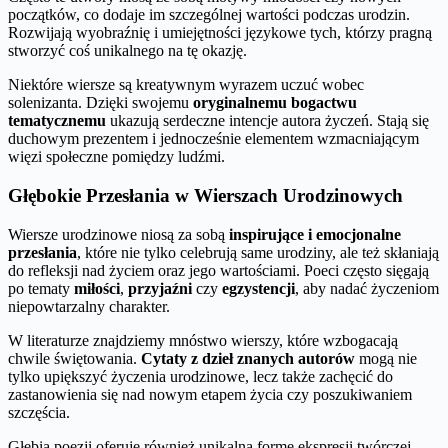
początków, co dodaje im szczególnej wartości podczas urodzin.
Rozwijają wyobraźnię i umiejętności językowe tych, którzy pragną
stworzyć coś unikalnego na tę okazję.
Niektóre wiersze są kreatywnym wyrazem uczuć wobec
solenizanta. Dzięki swojemu
oryginalnemu bogactwu
tematycznemu
ukazują serdeczne intencje autora życzeń. Stają się
duchowym prezentem i jednocześnie elementem wzmacniającym
więzi społeczne pomiędzy ludźmi.
Głębokie Przesłania w Wierszach Urodzinowych
Wiersze urodzinowe niosą za sobą
inspirujące i emocjonalne
przesłania
, które nie tylko celebrują same urodziny, ale też skłaniają
do refleksji nad życiem oraz jego wartościami. Poeci często sięgają
po tematy
miłości
,
przyjaźni
czy
egzystencji
, aby nadać życzeniom
niepowtarzalny charakter.
W literaturze znajdziemy mnóstwo wierszy, które wzbogacają
chwile świętowania.
Cytaty z dzieł znanych autorów
mogą nie
tylko upiększyć życzenia urodzinowe, lecz także zachęcić do
zastanowienia się nad nowym etapem życia czy poszukiwaniem
szczęścia.
Głębia poezji oferuje również unikalną formę ekspresji twórczej.