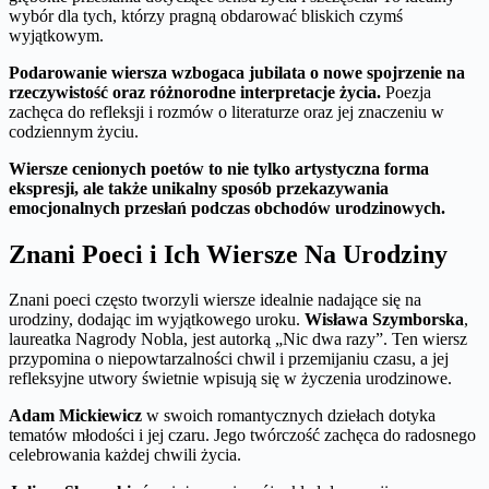
wybór dla tych, którzy pragną obdarować bliskich czymś
wyjątkowym.
Podarowanie wiersza wzbogaca jubilata o nowe spojrzenie na
rzeczywistość oraz różnorodne interpretacje życia.
Poezja
zachęca do refleksji i rozmów o literaturze oraz jej znaczeniu w
codziennym życiu.
Wiersze cenionych poetów to nie tylko artystyczna forma
ekspresji, ale także unikalny sposób przekazywania
emocjonalnych przesłań podczas obchodów urodzinowych.
Znani Poeci i Ich Wiersze Na Urodziny
Znani poeci często tworzyli wiersze idealnie nadające się na
urodziny, dodając im wyjątkowego uroku.
Wisława Szymborska
,
laureatka Nagrody Nobla, jest autorką „Nic dwa razy”. Ten wiersz
przypomina o niepowtarzalności chwil i przemijaniu czasu, a jej
refleksyjne utwory świetnie wpisują się w życzenia urodzinowe.
Adam Mickiewicz
w swoich romantycznych dziełach dotyka
tematów młodości i jej czaru. Jego twórczość zachęca do radosnego
celebrowania każdej chwili życia.