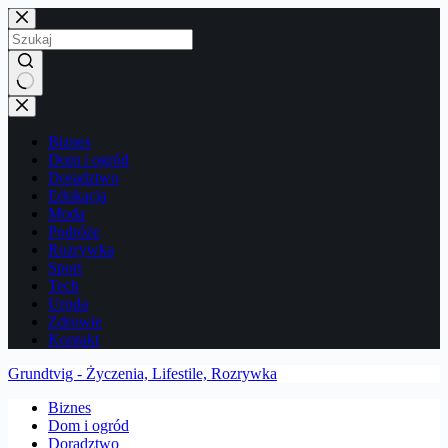
Przejdź
do
treści
Brak
wyników
Biznes
Dom i ogród
Doradztwo
Edukacja
Moda
Podróże
Rozrywka
Sport
Tech
Uroda
Zdrowie
Kontakt
Grundtvig - Życzenia, Lifestile, Rozrywka
Biznes
Dom i ogród
Doradztwo