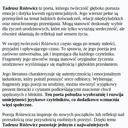
Tadeusz Różewicz
to poeta, którego twórczość głęboko porusza
emocje i dotyka kwestii egzystencjalnych. Jego wiersze pełne są
przemyśleń na temat ludzkich doświadczeń, relacji międzyludzkich
oraz nieuchronnego przemijania. Mogą stanowić doskonały wybór
dla życzeń urodzinowych, które nie tylko wyrażają serdeczność, ale
również skłaniają do refleksji nad sensem życia.
W swojej twórczości Różewicz często sięga po tematy miłości,
przyjaźni i upływającego czasu. To sprawia, że jego poezja jest
zarówno uniwersalna, jak i inspirująca dla każdego czytelnika.
Fragmenty jego utworów mogą stanowić oryginalne życzenia
urodzinowe wyróżniające się mądrością i głębokim przesłaniem.
Jego literatura charakteryzuje się autentycznością i emocjonalnym
ładunkiem, który potrafi poruszyć serce odbiorcy. Wybierając
fragmenty jego poezji na urodziny, można stworzyć wyjątkowy
prezent literacki z cytatami podkreślającymi znaczenie chwil
spędzonych z bliskimi.
Ten poeta pobudza wyobraźnię i rozwija
umiejętności językowe czytelników, co dodatkowo wzmacnia
więzi społeczne.
Poezja Różewicza inspiruje do nowych początków lub refleksji nad
przeszłością oraz przyszłością osobistych przeżyć. Dzięki temu
Tadeusz Różewicz pozostaje jednym z najważniejszych