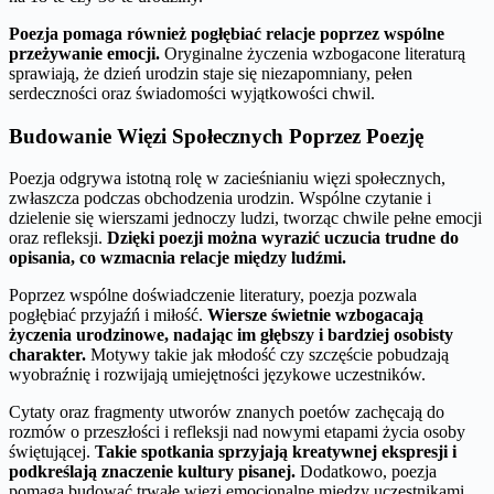
Poezja pomaga również pogłębiać relacje poprzez wspólne
przeżywanie emocji.
Oryginalne życzenia wzbogacone literaturą
sprawiają, że dzień urodzin staje się niezapomniany, pełen
serdeczności oraz świadomości wyjątkowości chwil.
Budowanie Więzi Społecznych Poprzez Poezję
Poezja odgrywa istotną rolę w zacieśnianiu więzi społecznych,
zwłaszcza podczas obchodzenia urodzin. Wspólne czytanie i
dzielenie się wierszami jednoczy ludzi, tworząc chwile pełne emocji
oraz refleksji.
Dzięki poezji można wyrazić uczucia trudne do
opisania, co wzmacnia relacje między ludźmi.
Poprzez wspólne doświadczenie literatury, poezja pozwala
pogłębiać przyjaźń i miłość.
Wiersze świetnie wzbogacają
życzenia urodzinowe, nadając im głębszy i bardziej osobisty
charakter.
Motywy takie jak młodość czy szczęście pobudzają
wyobraźnię i rozwijają umiejętności językowe uczestników.
Cytaty oraz fragmenty utworów znanych poetów zachęcają do
rozmów o przeszłości i refleksji nad nowymi etapami życia osoby
świętującej.
Takie spotkania sprzyjają kreatywnej ekspresji i
podkreślają znaczenie kultury pisanej.
Dodatkowo, poezja
pomaga budować trwałe więzi emocjonalne między uczestnikami