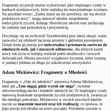
Fragmenty jej poezji można wykorzystać jako inspirujące cytaty w
kartkach urodzinowych, które nadadzą im emocjonalnego wymiaru.
Na przykład wersy: „Żaden dzień się nie powtórzy; nie ma dwóch
podobnych nocy”, mogą stanowić idealne uzupełnienie
tradycyjnych życzeń, dodając filozoficzny akcent oraz zachęcając
do zadumy nad przeszłością i przyszłością.
Decydując się na twórczość Szymborskiej przy takiej okazji, warto
zauważyć jej zdolność łączenia prostoty z głębokim przesłaniem.
Dzięki temu jej poezja jest
uniwersalna i przemawia zarówno do
młodszych osób, jak i starszych odbiorców
, dla których każdy
nowy rok życia to kolejny rozdział pełen możliwości i nowych
doświadczeń. Można stworzyć wyjątkowe życzenia, które zostaną
w pamięci jubilata na długo po zakończeniu uroczystości.
Adam Mickiewicz: Fragmenty o Młodości
Fragmenty z „Ody do młodości” autorstwa Adama Mickiewicza,
takie jak
„Tam sięgaj, gdzie wzrok nie sięga”
, świetnie
odzwierciedlają ducha i śmiałość młodych lat. Te inspirujące cytaty
stanowią doskonałe uzupełnienie życzeń urodzinowych, zwłaszcza
dla młodego pokolenia. Mickiewicz w swoich utworach kładzie
nacisk na
znaczenie marzeń oraz ich realizację
, co sprawia, że
jego poezja jest idealna na nowe początki. Przesłania zawarte w