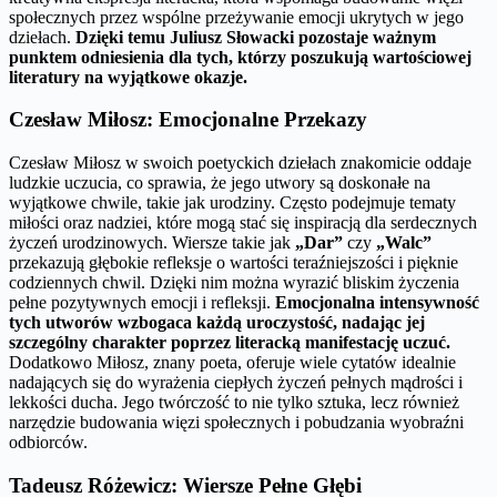
społecznych przez wspólne przeżywanie emocji ukrytych w jego
dziełach.
Dzięki temu Juliusz Słowacki pozostaje ważnym
punktem odniesienia dla tych, którzy poszukują wartościowej
literatury na wyjątkowe okazje.
Czesław Miłosz: Emocjonalne Przekazy
Czesław Miłosz w swoich poetyckich dziełach znakomicie oddaje
ludzkie uczucia, co sprawia, że jego utwory są doskonałe na
wyjątkowe chwile, takie jak urodziny. Często podejmuje tematy
miłości oraz nadziei, które mogą stać się inspiracją dla serdecznych
życzeń urodzinowych. Wiersze takie jak
„Dar”
czy
„Walc”
przekazują głębokie refleksje o wartości teraźniejszości i pięknie
codziennych chwil. Dzięki nim można wyrazić bliskim życzenia
pełne pozytywnych emocji i refleksji.
Emocjonalna intensywność
tych utworów wzbogaca każdą uroczystość, nadając jej
szczególny charakter poprzez literacką manifestację uczuć.
Dodatkowo Miłosz, znany poeta, oferuje wiele cytatów idealnie
nadających się do wyrażenia ciepłych życzeń pełnych mądrości i
lekkości ducha. Jego twórczość to nie tylko sztuka, lecz również
narzędzie budowania więzi społecznych i pobudzania wyobraźni
odbiorców.
Tadeusz Różewicz: Wiersze Pełne Głębi