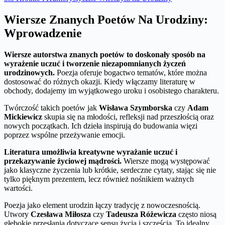
Wiersze Znanych Poetów Na Urodziny:
Wprowadzenie
Wiersze autorstwa znanych poetów to doskonały sposób na
wyrażenie uczuć i tworzenie niezapomnianych życzeń
urodzinowych.
Poezja oferuje bogactwo tematów, które można
dostosować do różnych okazji. Kiedy włączamy literaturę w
obchody, dodajemy im wyjątkowego uroku i osobistego charakteru.
Twórczość takich poetów jak
Wisława Szymborska
czy
Adam
Mickiewicz
skupia się na młodości, refleksji nad przeszłością oraz
nowych początkach. Ich dzieła inspirują do budowania więzi
poprzez wspólne przeżywanie emocji.
Literatura umożliwia kreatywne wyrażanie uczuć i
przekazywanie życiowej mądrości.
Wiersze mogą występować
jako klasyczne życzenia lub krótkie, serdeczne cytaty, stając się nie
tylko pięknym prezentem, lecz również nośnikiem ważnych
wartości.
Poezja jako element urodzin łączy tradycję z nowoczesnością.
Utwory
Czesława Miłosza
czy
Tadeusza Różewicza
często niosą
głębokie przesłania dotyczące sensu życia i szczęścia. To idealny