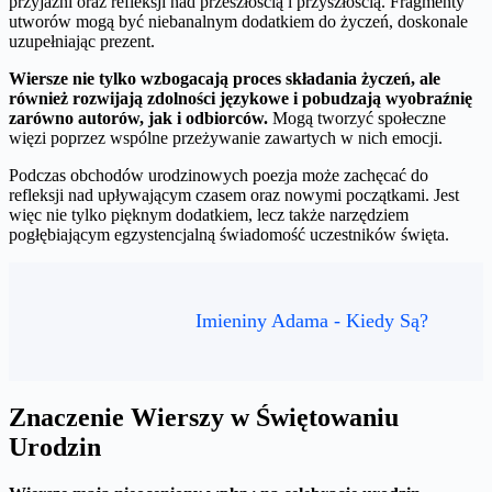
przyjaźni oraz refleksji nad przeszłością i przyszłością. Fragmenty
utworów mogą być niebanalnym dodatkiem do życzeń, doskonale
uzupełniając prezent.
Wiersze nie tylko wzbogacają proces składania życzeń, ale
również rozwijają zdolności językowe i pobudzają wyobraźnię
zarówno autorów, jak i odbiorców.
Mogą tworzyć społeczne
więzi poprzez wspólne przeżywanie zawartych w nich emocji.
Podczas obchodów urodzinowych poezja może zachęcać do
refleksji nad upływającym czasem oraz nowymi początkami. Jest
więc nie tylko pięknym dodatkiem, lecz także narzędziem
pogłębiającym egzystencjalną świadomość uczestników święta.
Imieniny Adama - Kiedy Są?
Znaczenie Wierszy w Świętowaniu
Urodzin