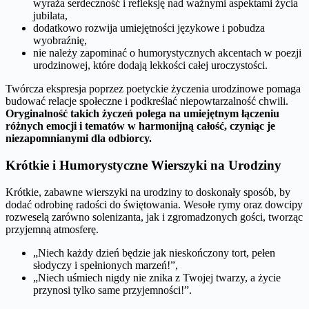
wyraża serdeczność i refleksję nad ważnymi aspektami życia
jubilata,
dodatkowo rozwija umiejętności językowe i pobudza
wyobraźnię,
nie należy zapominać o humorystycznych akcentach w poezji
urodzinowej, które dodają lekkości całej uroczystości.
Twórcza ekspresja poprzez poetyckie życzenia urodzinowe pomaga
budować relacje społeczne i podkreślać niepowtarzalność chwili.
Oryginalność takich życzeń polega na umiejętnym łączeniu
różnych emocji i tematów w harmonijną całość, czyniąc je
niezapomnianymi dla odbiorcy.
Krótkie i Humorystyczne Wierszyki na Urodziny
Krótkie, zabawne wierszyki na urodziny to doskonały sposób, by
dodać odrobinę radości do świętowania. Wesołe rymy oraz dowcipy
rozweselą zarówno solenizanta, jak i zgromadzonych gości, tworząc
przyjemną atmosferę.
„Niech każdy dzień będzie jak nieskończony tort, pełen
słodyczy i spełnionych marzeń!”,
„Niech uśmiech nigdy nie znika z Twojej twarzy, a życie
przynosi tylko same przyjemności!”.