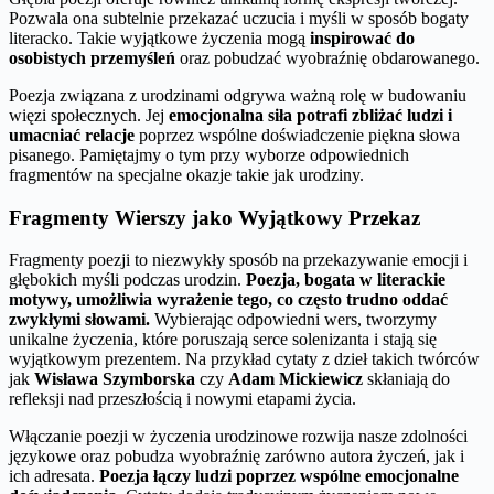
Pozwala ona subtelnie przekazać uczucia i myśli w sposób bogaty
literacko. Takie wyjątkowe życzenia mogą
inspirować do
osobistych przemyśleń
oraz pobudzać wyobraźnię obdarowanego.
Poezja związana z urodzinami odgrywa ważną rolę w budowaniu
więzi społecznych. Jej
emocjonalna siła potrafi zbliżać ludzi i
umacniać relacje
poprzez wspólne doświadczenie piękna słowa
pisanego. Pamiętajmy o tym przy wyborze odpowiednich
fragmentów na specjalne okazje takie jak urodziny.
Fragmenty Wierszy jako Wyjątkowy Przekaz
Fragmenty poezji to niezwykły sposób na przekazywanie emocji i
głębokich myśli podczas urodzin.
Poezja, bogata w literackie
motywy, umożliwia wyrażenie tego, co często trudno oddać
zwykłymi słowami.
Wybierając odpowiedni wers, tworzymy
unikalne życzenia, które poruszają serce solenizanta i stają się
wyjątkowym prezentem. Na przykład cytaty z dzieł takich twórców
jak
Wisława Szymborska
czy
Adam Mickiewicz
skłaniają do
refleksji nad przeszłością i nowymi etapami życia.
Włączanie poezji w życzenia urodzinowe rozwija nasze zdolności
językowe oraz pobudza wyobraźnię zarówno autora życzeń, jak i
ich adresata.
Poezja łączy ludzi poprzez wspólne emocjonalne