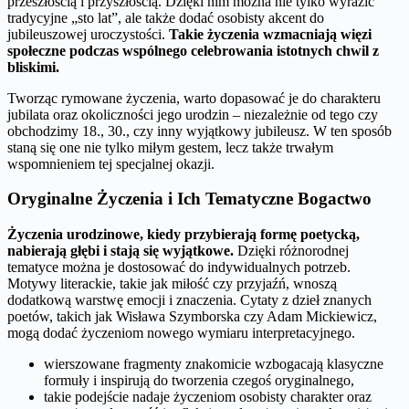
przeszłością i przyszłością. Dzięki nim można nie tylko wyrazić
tradycyjne „sto lat”, ale także dodać osobisty akcent do
jubileuszowej uroczystości.
Takie życzenia wzmacniają więzi
społeczne podczas wspólnego celebrowania istotnych chwil z
bliskimi.
Tworząc rymowane życzenia, warto dopasować je do charakteru
jubilata oraz okoliczności jego urodzin – niezależnie od tego czy
obchodzimy 18., 30., czy inny wyjątkowy jubileusz. W ten sposób
staną się one nie tylko miłym gestem, lecz także trwałym
wspomnieniem tej specjalnej okazji.
Oryginalne Życzenia i Ich Tematyczne Bogactwo
Życzenia urodzinowe, kiedy przybierają formę poetycką,
nabierają głębi i stają się wyjątkowe.
Dzięki różnorodnej
tematyce można je dostosować do indywidualnych potrzeb.
Motywy literackie, takie jak miłość czy przyjaźń, wnoszą
dodatkową warstwę emocji i znaczenia. Cytaty z dzieł znanych
poetów, takich jak Wisława Szymborska czy Adam Mickiewicz,
mogą dodać życzeniom nowego wymiaru interpretacyjnego.
wierszowane fragmenty znakomicie wzbogacają klasyczne
formuły i inspirują do tworzenia czegoś oryginalnego,
takie podejście nadaje życzeniom osobisty charakter oraz