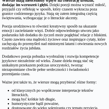
Wiersze mają nieoceniony wpływ na celebrację urodzin,
dodając im wzruszeń i głębi.
Dzięki poezji można wyrazić miłość,
przyjaźń czy refleksję w sposób, który czasem wykracza poza
granice codziennego języka. Stają się zatem integralną częścią
świętowania, wzbogacając je o literackie akcenty.
Poezja urodzinowa to również kreatywny sposób na ukazanie
emocji i zacieśnianie więzi. Dobór odpowiedniego utworu jako
podarunku lub dodatku do życzeń może pogłębiać relacje z bliskimi.
Często zawiera ona mądrości życiowe oraz inspirujące cytaty, które
zachęcają do przemyśleń nad minionymi latami i otwierania nowych
rozdziałów życia jubilata.
Dodatkowo poezja pobudza wyobraźnię i rozwija kompetencje
językowe niezależnie od wieku. Znane dzieła mogą stać się
unikalnym przekazem podczas uroczystości, tworząc
niezapomniane chwile pełne serdeczności i świadomości
przemijania czasu.
Ważne jest także to, że wiersze mogą przybierać różne formy:
od klasycznych po współczesne interpretacje tekstów
literackich,
mogą być krótkie lub długie,
humorystyczne bądź poważne,
dostosowane do wieku solenizanta czy tematu przyjęcia.