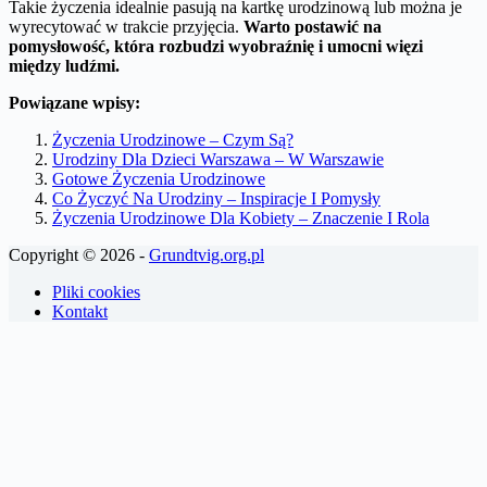
Takie życzenia idealnie pasują na kartkę urodzinową lub można je
wyrecytować w trakcie przyjęcia.
Warto postawić na
pomysłowość, która rozbudzi wyobraźnię i umocni więzi
między ludźmi.
Powiązane wpisy:
Życzenia Urodzinowe – Czym Są?
Urodziny Dla Dzieci Warszawa – W Warszawie
Gotowe Życzenia Urodzinowe
Co Życzyć Na Urodziny – Inspiracje I Pomysły
Życzenia Urodzinowe Dla Kobiety – Znaczenie I Rola
Copyright © 2026 -
Grundtvig.org.pl
Pliki cookies
Kontakt