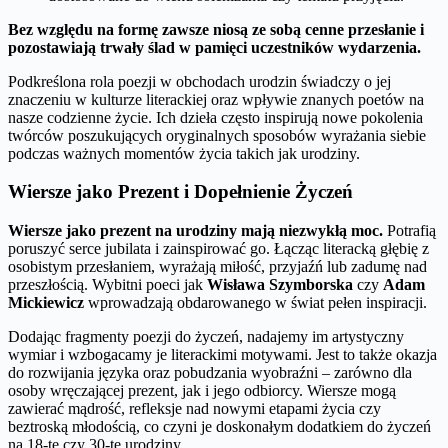
Bez względu na formę zawsze niosą ze sobą cenne przesłanie i
pozostawiają trwały ślad w pamięci uczestników wydarzenia.
Podkreślona rola poezji w obchodach urodzin świadczy o jej
znaczeniu w kulturze literackiej oraz wpływie znanych poetów na
nasze codzienne życie. Ich dzieła często inspirują nowe pokolenia
twórców poszukujących oryginalnych sposobów wyrażania siebie
podczas ważnych momentów życia takich jak urodziny.
Wiersze jako Prezent i Dopełnienie Życzeń
Wiersze jako prezent na urodziny mają niezwykłą moc.
Potrafią
poruszyć serce jubilata i zainspirować go. Łącząc literacką głębię z
osobistym przesłaniem, wyrażają miłość, przyjaźń lub zadumę nad
przeszłością. Wybitni poeci jak
Wisława Szymborska
czy
Adam
Mickiewicz
wprowadzają obdarowanego w świat pełen inspiracji.
Dodając fragmenty poezji do życzeń, nadajemy im artystyczny
wymiar i wzbogacamy je literackimi motywami. Jest to także okazja
do rozwijania języka oraz pobudzania wyobraźni – zarówno dla
osoby wręczającej prezent, jak i jego odbiorcy. Wiersze mogą
zawierać mądrość, refleksje nad nowymi etapami życia czy
beztroską młodością, co czyni je doskonałym dodatkiem do życzeń
na 18-te czy 30-te urodziny.