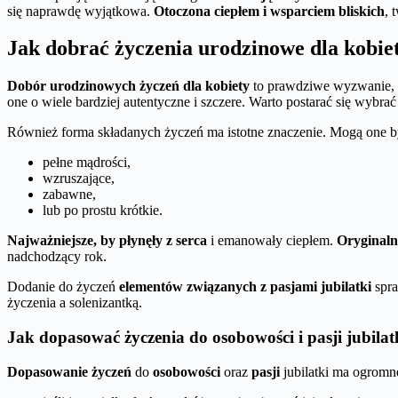
się naprawdę wyjątkowa.
Otoczona ciepłem i wsparciem bliskich
, 
Jak dobrać życzenia urodzinowe dla kobie
Dobór urodzinowych życzeń dla kobiety
to prawdziwe wyzwanie, kt
one o wiele bardziej autentyczne i szczere. Warto postarać się wybrać t
Również forma składanych życzeń ma istotne znaczenie. Mogą one b
pełne mądrości,
wzruszające,
zabawne,
lub po prostu krótkie.
Najważniejsze, by płynęły z serca
i emanowały ciepłem.
Oryginaln
nadchodzący rok.
Dodanie do życzeń
elementów związanych z pasjami jubilatki
spra
życzenia a solenizantką.
Jak dopasować życzenia do osobowości i pasji jubilat
Dopasowanie życzeń
do
osobowości
oraz
pasji
jubilatki ma ogromne