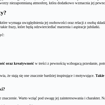
tworzy niezapomnianą atmosferę, która dodatkowo wzmacnia jej pewnoś
ty?
óre wymaga uwzględnienia jej osobowości oraz relacji z osobą składa
akie frazy, które będą odzwierciedlać marzenia i aspiracje jubilatki.
yć:
ość oraz kreatywność
w treści z pewnością wzbogacą przesłanie, potr
wia, że stają się one znacznie bardziej inspirujące i motywujące.
Takie
ki?
 znaczenie. Warto wziąć pod uwagę jej zainteresowania i charakter. N