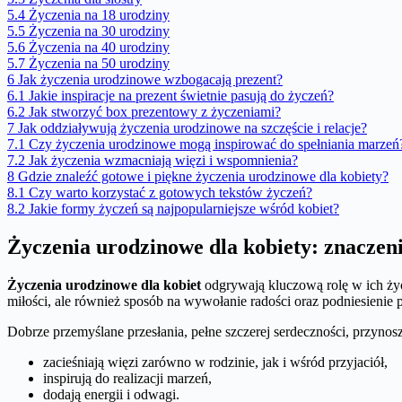
5.4
Życzenia na 18 urodziny
5.5
Życzenia na 30 urodziny
5.6
Życzenia na 40 urodziny
5.7
Życzenia na 50 urodziny
6
Jak życzenia urodzinowe wzbogacają prezent?
6.1
Jakie inspiracje na prezent świetnie pasują do życzeń?
6.2
Jak stworzyć box prezentowy z życzeniami?
7
Jak oddziaływują życzenia urodzinowe na szczęście i relacje?
7.1
Czy życzenia urodzinowe mogą inspirować do spełniania marzeń
7.2
Jak życzenia wzmacniają więzi i wspomnienia?
8
Gdzie znaleźć gotowe i piękne życzenia urodzinowe dla kobiety?
8.1
Czy warto korzystać z gotowych tekstów życzeń?
8.2
Jakie formy życzeń są najpopularniejsze wśród kobiet?
Życzenia urodzinowe dla kobiety: znaczeni
Życzenia urodzinowe dla kobiet
odgrywają kluczową rolę w ich życi
miłości, ale również sposób na wywołanie radości oraz podniesienie p
Dobrze przemyślane przesłania, pełne szczerej serdeczności, przynosz
zacieśniają więzi zarówno w rodzinie, jak i wśród przyjaciół,
inspirują do realizacji marzeń,
dodają energii i odwagi.