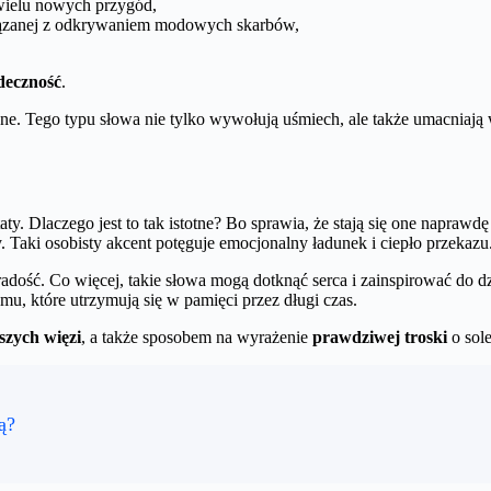
 wielu nowych przygód,
wiązanej z odkrywaniem modowych skarbów,
deczność
.
czne. Tego typu słowa nie tylko wywołują uśmiech, ale także umacniają
ty. Dlaczego jest to tak istotne? Bo sprawia, że stają się one napraw
Taki osobisty akcent potęguje emocjonalny ładunek i ciepło przekazu
adość. Co więcej, takie słowa mogą dotknąć serca i zainspirować do dzi
zmu, które utrzymują się w pamięci przez długi czas.
szych więzi
, a także sposobem na wyrażenie
prawdziwej troski
o sole
ą?