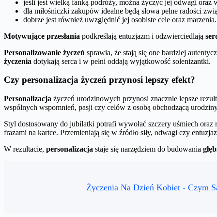
jeśli jest wielką fanką podróży, można życzyć jej odwagi oraz
dla miłośniczki zakupów idealne będą słowa pełne radości z
dobrze jest również uwzględnić jej osobiste cele oraz marzenia.
Motywujące przesłania
podkreślają entuzjazm i odzwierciedlają
ser
Personalizowanie życzeń
sprawia, że stają się one bardziej autenty
życzenia
dotykają serca i w pełni oddają wyjątkowość solenizantki.
Czy personalizacja życzeń przynosi lepszy efekt?
Personalizacja
życzeń urodzinowych przynosi znacznie lepsze rezulta
wspólnych wspomnień, pasji czy celów z osobą obchodzącą urodziny. 
Styl dostosowany do jubilatki potrafi wywołać szczery uśmiech oraz r
frazami na kartce. Przemieniają się w źródło siły, odwagi czy entuzja
W rezultacie,
personalizacja
staje się narzędziem do budowania
głęb
Życzenia Na Dzień Kobiet - Czym S