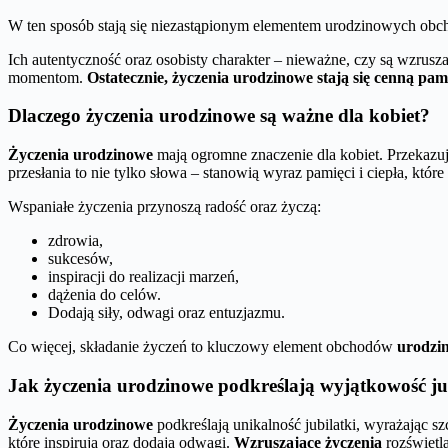
W ten sposób stają się niezastąpionym elementem urodzinowych ob
Ich autentyczność oraz osobisty charakter – nieważne, czy są wzru
momentom.
Ostatecznie, życzenia urodzinowe stają się cenną pam
Dlaczego życzenia urodzinowe są ważne dla kobiet?
Życzenia urodzinowe
mają ogromne znaczenie dla kobiet. Przekazu
przesłania to nie tylko słowa – stanowią wyraz pamięci i ciepła, któr
Wspaniałe życzenia przynoszą radość oraz życzą:
zdrowia,
sukcesów,
inspiracji do realizacji marzeń,
dążenia do celów.
Dodają siły, odwagi oraz entuzjazmu.
Co więcej, składanie życzeń to kluczowy element obchodów
urodzi
Jak życzenia urodzinowe podkreślają wyjątkowość ju
Życzenia urodzinowe
podkreślają unikalność jubilatki, wyrażając szc
które inspirują oraz dodają odwagi.
Wzruszające życzenia
rozświetla