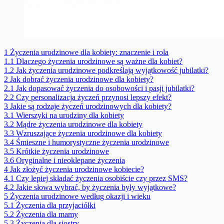
1
Życzenia urodzinowe dla kobiety: znaczenie i rola
1.1
Dlaczego życzenia urodzinowe są ważne dla kobiet?
1.2
Jak życzenia urodzinowe podkreślają wyjątkowość jubilatki?
2
Jak dobrać życzenia urodzinowe dla kobiety?
2.1
Jak dopasować życzenia do osobowości i pasji jubilatki?
2.2
Czy personalizacja życzeń przynosi lepszy efekt?
3
Jakie są rodzaje życzeń urodzinowych dla kobiety?
3.1
Wierszyki na urodziny dla kobiety
3.2
Mądre życzenia urodzinowe dla kobiety
3.3
Wzruszające życzenia urodzinowe dla kobiety
3.4
Śmieszne i humorystyczne życzenia urodzinowe
3.5
Krótkie życzenia urodzinowe
3.6
Oryginalne i nieoklepane życzenia
4
Jak złożyć życzenia urodzinowe kobiecie?
4.1
Czy lepiej składać życzenia osobiście czy przez SMS?
4.2
Jakie słowa wybrać, by życzenia były wyjątkowe?
5
Życzenia urodzinowe według okazji i wieku
5.1
Życzenia dla przyjaciółki
5.2
Życzenia dla mamy
5.3
Życzenia dla siostry