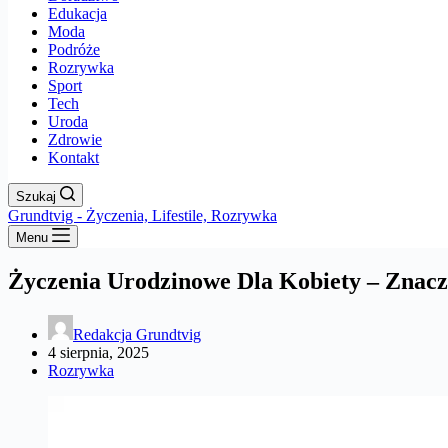
Edukacja
Moda
Podróże
Rozrywka
Sport
Tech
Uroda
Zdrowie
Kontakt
Szukaj
Grundtvig - Życzenia, Lifestile, Rozrywka
Menu
Życzenia Urodzinowe Dla Kobiety – Znacz
Redakcja Grundtvig
4 sierpnia, 2025
Rozrywka