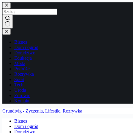
Przejdź
do
treści
Brak
wyników
Biznes
Dom i ogród
Doradztwo
Edukacja
Moda
Podróże
Rozrywka
Sport
Tech
Uroda
Zdrowie
Kontakt
Grundtvig - Życzenia, Lifestile, Rozrywka
Biznes
Dom i ogród
Doradztwo