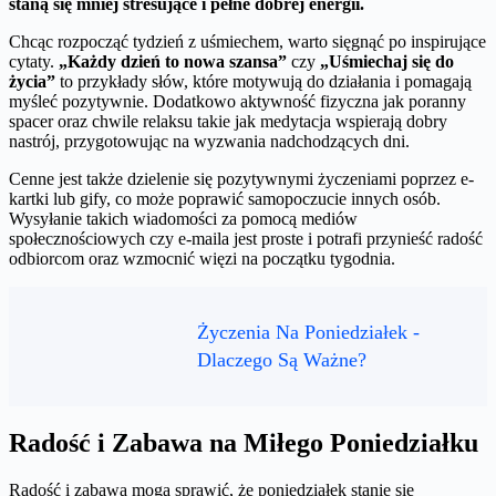
staną się mniej stresujące i pełne dobrej energii.
Chcąc rozpocząć tydzień z uśmiechem, warto sięgnąć po inspirujące
cytaty.
„Każdy dzień to nowa szansa”
czy
„Uśmiechaj się do
życia”
to przykłady słów, które motywują do działania i pomagają
myśleć pozytywnie. Dodatkowo aktywność fizyczna jak poranny
spacer oraz chwile relaksu takie jak medytacja wspierają dobry
nastrój, przygotowując na wyzwania nadchodzących dni.
Cenne jest także dzielenie się pozytywnymi życzeniami poprzez e-
kartki lub gify, co może poprawić samopoczucie innych osób.
Wysyłanie takich wiadomości za pomocą mediów
społecznościowych czy e-maila jest proste i potrafi przynieść radość
odbiorcom oraz wzmocnić więzi na początku tygodnia.
Życzenia Na Poniedziałek -
Dlaczego Są Ważne?
Radość i Zabawa na Miłego Poniedziałku
Radość i zabawa mogą sprawić, że poniedziałek stanie się