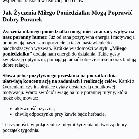
wspierania bliskich w realizacji ich celów.
Jak Życzenia Miłego Poniedziałku Mogą Poprawić
Dobry Poranek
Życzenia udanego poniedziałku mogą mieć znaczący wpływ na
nasz poranny humor.
Już od rana pozytywna energia i motywacja
poprawiają nasze samopoczucie, a także nastawienie do
nadchodzących wyzwań. Krótkie wiadomości w stylu
„Miłego
poniedziałku”
dodają nam energii do działania. Takie gesty
zwiększają optymizm, pomagają radzić sobie ze stresem oraz budują
dobre relacje.
Słowa pełne pozytywnego przesłania na początku dnia
ułatwiają koncentrację na zadaniach i realizację celów.
Kartki z
życzeniami czy inspirujące cytaty dostarczają dodatkowej
motywacji. Warto zwrócić uwagę na rolę porannej rutyny, która
może obejmować:
aktywność fizyczną,
chwilę odpoczynku przy kawie bądź herbacie.
Te czynności, w połączeniu z miłymi życzeniami, tworzą dobry
początek tygodnia.