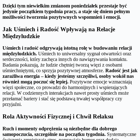
Dzięki tym niewielkim zmianom poniedziałek przestaje być
jedynie początkiem tygodnia pracy, a staje się dniem pełnym
możliwości tworzenia pozytywnych wspomnień i emocji.
Jak Uśmiech i Radość Wpływają na Relacje
Międzyludzkie
Uśmiech i radość odgrywają istotną rolę w budowaniu relacji
międzyludzkich.
Uśmiech to uniwersalny sygnał otwartości oraz
serdeczności, który zachęca innych do nawiązywania kontaktu.
Badania pokazują, że ludzie chętniej tworzą więzi z osobami
uśmiechniętymi, co sprzyja pozytywnej atmosferze.
Radość jest jak
zaraźliwa energia – kiedy jesteśmy szczęśliwi, osoby wokół nas
również mogą poczuć się lepiej.
Pozytywne emocje wzmacniają
więzi społeczne, co prowadzi do harmonijnych i wspierających
relacji. W codziennych interakcjach nawet prosty uśmiech może
przełamać bariery i stać się podstawą trwałej współpracy czy
przyjaźni.
Rola Aktywności Fizycznej i Chwil Relaksu
Ruch i momenty odprężenia są niezbędne dla dobrego
samopoczucia, szczególnie na początku tygodnia.
Systematyczne
ćwiczenia zmniejszają stres, poprawiają humor oraz dodają