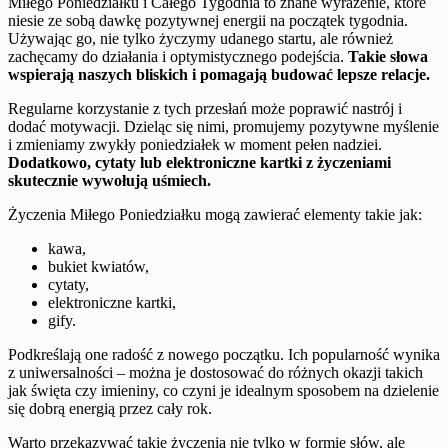
Miłego Poniedziałku i Całego Tygodnia to znane wyrażenie, które
niesie ze sobą dawkę pozytywnej energii na początek tygodnia.
Używając go, nie tylko życzymy udanego startu, ale również
zachęcamy do działania i optymistycznego podejścia.
Takie słowa
wspierają naszych bliskich i pomagają budować lepsze relacje.
Regularne korzystanie z tych przesłań może poprawić nastrój i
dodać motywacji. Dzieląc się nimi, promujemy pozytywne myślenie
i zmieniamy zwykły poniedziałek w moment pełen nadziei.
Dodatkowo, cytaty lub elektroniczne kartki z życzeniami
skutecznie wywołują uśmiech.
Życzenia Miłego Poniedziałku mogą zawierać elementy takie jak:
kawa,
bukiet kwiatów,
cytaty,
elektroniczne kartki,
gify.
Podkreślają one radość z nowego początku. Ich popularność wynika
z uniwersalności – można je dostosować do różnych okazji takich
jak święta czy imieniny, co czyni je idealnym sposobem na dzielenie
się dobrą energią przez cały rok.
Warto przekazywać takie życzenia nie tylko w formie słów, ale