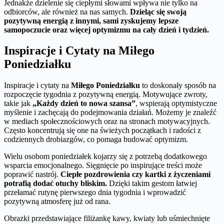
Jednakże dzielenie się ciepłymi słowami wpływa nie tylko na
odbiorców, ale również na nas samych.
Dzieląc się swoją
pozytywną energią z innymi, sami zyskujemy lepsze
samopoczucie oraz więcej optymizmu na cały dzień i tydzień.
Inspiracje i Cytaty na Miłego
Poniedziałku
Inspiracje i cytaty na
Miłego Poniedziałku
to doskonały sposób na
rozpoczęcie tygodnia z pozytywną energią. Motywujące zwroty,
takie jak
„Każdy dzień to nowa szansa”
, wspierają optymistyczne
myślenie i zachęcają do podejmowania działań. Możemy je znaleźć
w mediach społecznościowych oraz na stronach motywacyjnych.
Często koncentrują się one na świeżych początkach i radości z
codziennych drobiazgów, co pomaga budować optymizm.
Wielu osobom poniedziałek kojarzy się z potrzebą dodatkowego
wsparcia emocjonalnego. Sięgnięcie po inspirujące treści może
poprawić nastrój.
Ciepłe pozdrowienia czy kartki z życzeniami
potrafią dodać otuchy bliskim.
Dzięki takim gestom łatwiej
przełamać rutynę pierwszego dnia tygodnia i wprowadzić
pozytywną atmosferę już od rana.
Obrazki przedstawiające filiżankę kawy, kwiaty lub uśmiechnięte