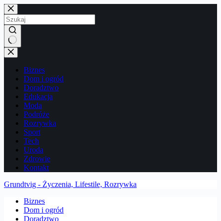
Przejdź
do
treści
Brak
wyników
Biznes
Dom i ogród
Doradztwo
Edukacja
Moda
Podróże
Rozrywka
Sport
Tech
Uroda
Zdrowie
Kontakt
Grundtvig - Życzenia, Lifestile, Rozrywka
Biznes
Dom i ogród
Doradztwo