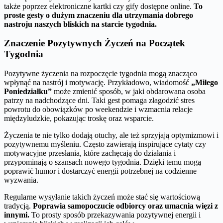
także poprzez elektroniczne kartki czy gify dostępne online.
To
proste gesty o dużym znaczeniu dla utrzymania dobrego
nastroju naszych bliskich na starcie tygodnia.
Znaczenie Pozytywnych Życzeń na Początek
Tygodnia
Pozytywne życzenia na rozpoczęcie tygodnia mogą znacząco
wpłynąć na nastrój i motywację. Przykładowo, wiadomość
„Miłego
Poniedziałku”
może zmienić sposób, w jaki obdarowana osoba
patrzy na nadchodzące dni. Taki gest pomaga złagodzić stres
powrotu do obowiązków po weekendzie i wzmacnia relacje
międzyludzkie, pokazując troskę oraz wsparcie.
Życzenia te nie tylko dodają otuchy, ale też sprzyjają optymizmowi i
pozytywnemu myśleniu. Często zawierają inspirujące cytaty czy
motywacyjne przesłania, które zachęcają do działania i
przypominają o szansach nowego tygodnia. Dzięki temu mogą
poprawić humor i dostarczyć energii potrzebnej na codzienne
wyzwania.
Regularne wysyłanie takich życzeń może stać się wartościową
tradycją.
Poprawia samopoczucie odbiorcy oraz umacnia więzi z
innymi.
To prosty sposób przekazywania pozytywnej energii i