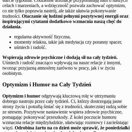
starcie tygodnia. Codzienne afirmacje przypominają nam o naszych
celach i marzeniach, a wdzięczność pozwala zachować optymizm,
co nie tylko poprawia nastrój, ale także ułatwia pokonywanie
trudności.
Otaczanie się ludźmi pełnymi pozytywnej energii oraz
inspirującymi cytatami dodatkowo wzmacnia naszą chęć do
działania.
regularna aktywność fizyczna,
momenty relaksu, takie jak medytacja czy poranny spacer,
uśmiech i radość.
Wspierają zdrowie psychiczne i dodają sił na cały tydzień.
Uśmiech i radość znacząco wpływają na nasze relacje z innymi,
tworząc przyjazną atmosferę zarówno w pracy, jak i w życiu
osobistym.
Optymizm i Humor na Cały Tydzień
Optymizm i humor
odgrywają kluczową rolę w utrzymaniu
dobrego nastroju przez cały tydzień. Ci, którzy dostrzegają jasne
strony życia i potrafią śmiać się z trudności, skuteczniej radzą sobie
ze stresem. Pozytywne nastawienie wspiera zdrowie psychiczne,
pomagając pokonywać przeszkody. Z kolei poczucie humoru
wzmacnia relacje międzyludzkie, ułatwiając rozmowy i zacieśniając
więzi.
Odrobina żartu na co dzień może sprawić, że poniedziałki