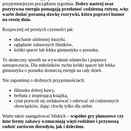
przyjemniejszym początkiem tygodnia.
Dobry nastrój oraz
pozytywna energia pomagają przełamać codzienną rutynę, więc
warto dodać poranną dawkę rozrywki, która poprawi humor
na resztę dnia.
Rozpocznij od prostych czynności jak:
słuchanie ulubionej muzyki,
oglądanie zabawnych filmików,
krótki spacer lub lekka gimnastyka o poranku.
To skuteczny sposób na wywołanie uśmiechu i poprawę
samopoczucia. Dla miłośników ruchu krótki spacer lub lekka
gimnastyka o poranku dostarczą energii na cały dzień.
Nie zapominaj o drobnych przyjemnościach:
filiżanka dobrej kawy,
herbata z inspirującą książką,
cytat pozwoli się zrelaksować i oderwać od codziennych
obowiązków, dając chwilę tylko dla siebie.
Warto także zaangażować bliskich –
wspólne gry planszowe czy
inne formy zabawy wzmacniają więzi rodzinne i przynoszą
radość zarówno dorosłym, jak i dzieciom.