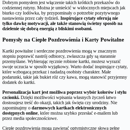
Dobrym pomysłem jest włączenie takich krótkich przekazów do
codziennej rutyny. Można je umieścić w widocznych miejscach jak
biurko czy lodówka, by przypominały o potrzebie pozytywnego
nastawienia przez cały tydzień.
Inspirujące cytaty oferują nie
tylko dawkę motywacji, ale także stanowią świetny sposób na
dzielenie się dobrą energią z bliskimi osobami.
Pomysły na Ciepłe Pozdrowienia i Karty Powitalne
Kartki powitalne i serdeczne pozdrowienia mogą w znacznym
stopniu poprawić nastrój odbiorcy, zwłaszcza gdy są starannie
przemyślane. Wybierając ręcznie robione kartki, możesz wyrazić
swoje uczucia w sposób wyjątkowy. Warto dodać inspirujące cytaty,
które wzbogacą przekaz i nadadzą osobisty charakter. Małe
podarunki, takie jak bukiet róż czy kawa, mogą stanowić przyjemny
dodatek do kartki.
Personalizacja kart jest możliwa poprzez wybór kolorów i stylu
czcionki.
Dzięki możliwości wpisania własnych życzeń łatwo
dostosujesz treść do okazji, takich jak święta czy urodziny. Nie
zapominajmy o
darmowych kartkach elektronicznych
dostępnych online
, które można szybko przesłać e-mailem lub
przez media społecznościowe.
Ciepłe pozdrowienia mogą zawierać optymistyczne słowa pełne