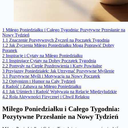
1
Miłego Poniedziałku i Całego Tygodnia: Pozytywne Przesłanie na
Nowy Tydzień
1.1
Znaczenie Pozytywnych Życzeń na Początek Tygodnia
1.2
Jak Życzenia Miłego Poniedziałku Mogą Poprawić Dobry
Poranek
2
Inspiracje i Cytaty na Miłego Poniedziałku
2.1
Inspirujące Cytaty na Dobry Początek Tygodnia
2.2
Pomysły na Ciepłe Pozdrowienia i Karty Powitalne
3
Przyjazny Poniedziałek: Jak Utrzymać Pozytywne Myślenie
3.1
Pozytywne Myśli i Motywacja na Nowy Początek
3.2
Optymizm i Humor na Cały Tydzień
4
Radość i Zabawa na Miłego Poniedziałku
4.1
Jak Uśmiech i Radość Wpływają na Relacje Międzyludzkie
4.2
Rola Aktywności Fizycznej i Chwil Relaksu
Miłego Poniedziałku i Całego Tygodnia:
Pozytywne Przesłanie na Nowy Tydzień