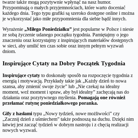
twarze także mogą pozytywnie wpłynąć na nasz humor.
Przypominają o małych przyjemnościach, które warto doceniać
każdego dnia. Tego typu grafiki są szeroko dostępne online i można
je wykorzystać jako miłe przypomnienia dla siebie bądź innych.
Wyrażenie
„Miłego Poniedziałku”
jest popularne w Polsce i niesie
ze sobą życzenie udanego początku tygodnia. Pamiętajmy o jego
znaczeniu oraz korzystajmy z inspirujących materiałów dostępnych
w sieci, aby umilić ten czas sobie oraz innym pełnym wyzwań
dniom.
Inspirujące Cytaty na Dobry Początek Tygodnia
Inspirujące cytaty
to doskonały sposób na rozpoczęcie tygodnia z
energią i motywacją. Przykłady takie jak „Każdy dzień to nowa
szansa, aby zmienić swoje życie” lub „Nie czekaj na idealny
moment, weź moment i spraw, aby był idealny” zachęcają nas do
działania oraz pozytywnego myślenia.
Pomagają one również
przełamać rutynę poniedziałkowego poranka.
Gify z hasłami
typu „Nowy tydzień, nowe możliwości” czy
„Zacznij dzień z uśmiechem” także podnoszą na duchu. Dzięki nim
łatwiej jest zacząć tydzień w dobrym nastroju i z chęcią realizacji
nowych wyzwań.