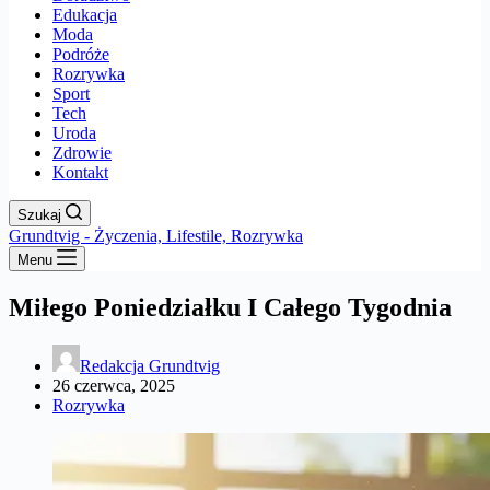
Edukacja
Moda
Podróże
Rozrywka
Sport
Tech
Uroda
Zdrowie
Kontakt
Szukaj
Grundtvig - Życzenia, Lifestile, Rozrywka
Menu
Miłego Poniedziałku I Całego Tygodnia
Redakcja Grundtvig
26 czerwca, 2025
Rozrywka