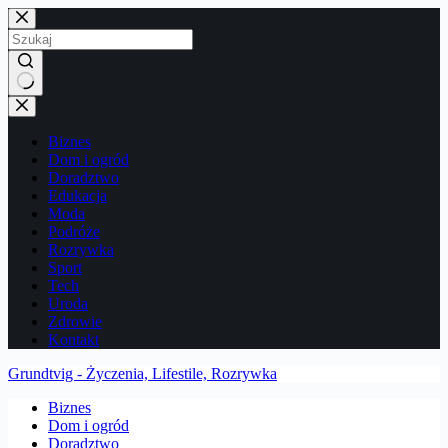
Przejdź
do
treści
Brak
wyników
Biznes
Dom i ogród
Doradztwo
Edukacja
Moda
Podróże
Rozrywka
Sport
Tech
Uroda
Zdrowie
Kontakt
Grundtvig - Życzenia, Lifestile, Rozrywka
Biznes
Dom i ogród
Doradztwo