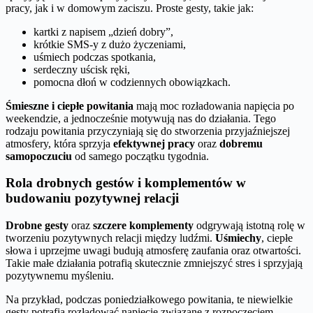
pracy, jak i w domowym zaciszu. Proste gesty, takie jak:
kartki z napisem „dzień dobry”,
krótkie SMS-y z dużo życzeniami,
uśmiech podczas spotkania,
serdeczny uścisk ręki,
pomocna dłoń w codziennych obowiązkach.
Śmieszne i ciepłe powitania
mają moc rozładowania napięcia po
weekendzie, a jednocześnie motywują nas do działania. Tego
rodzaju powitania przyczyniają się do stworzenia przyjaźniejszej
atmosfery, która sprzyja
efektywnej pracy
oraz
dobremu
samopoczuciu
od samego początku tygodnia.
Rola drobnych gestów i komplementów w
budowaniu pozytywnej relacji
Drobne gesty
oraz
szczere komplementy
odgrywają istotną rolę w
tworzeniu pozytywnych relacji między ludźmi.
Uśmiechy
, ciepłe
słowa i uprzejme uwagi budują atmosferę zaufania oraz otwartości.
Takie małe działania potrafią skutecznie zmniejszyć stres i sprzyjają
pozytywnemu myśleniu.
Na przykład, podczas poniedziałkowego powitania, te niewielkie
gesty potrafią rozładować napięcie związane z rozpoczęciem