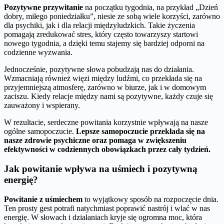
Pozytywne przywitanie
na początku tygodnia, na przykład „Dzień
dobry, miłego poniedziałku”, niesie ze sobą wiele korzyści, zarówno
dla psychiki, jak i dla relacji międzyludzkich. Takie życzenia
pomagają zredukować stres, który często towarzyszy startowi
nowego tygodnia, a dzięki temu stajemy się bardziej odporni na
codzienne wyzwania.
Jednocześnie, pozytywne słowa pobudzają nas do działania.
Wzmacniają również więzi między ludźmi, co przekłada się na
przyjemniejszą atmosferę, zarówno w biurze, jak i w domowym
zaciszu. Kiedy relacje między nami są pozytywne, każdy czuje się
zauważony i wspierany.
W rezultacie, serdeczne powitania korzystnie wpływają na nasze
ogólne samopoczucie.
Lepsze samopoczucie przekłada się na
nasze zdrowie psychiczne oraz pomaga w zwiększeniu
efektywności w codziennych obowiązkach przez cały tydzień.
Jak powitanie wpływa na uśmiech i pozytywną
energię?
Powitanie z uśmiechem
to wyjątkowy sposób na rozpoczęcie dnia.
Ten prosty gest potrafi natychmiast poprawić nastrój i wlać w nas
energię. W słowach i działaniach kryje się ogromna moc, która