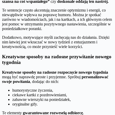
szansa na coś wspaniałego”
czy
doskonale oddają ten nastrój.
Te sentencje często akcentują znaczenie optymizmu i energii, co
niewątpliwie wpływa na poprawę humoru. Można je spotkać
zarówno w wiadomościach, jak i na kartkach, a ich głównym celem
jest pomoc w utrzymaniu pozytywnego nastawienia, szczególnie w
poniedziałkowe poranki.
Dodatkowo, motywujące myśli zachęcają nas do działania. Dzięki
nim łatwiej jest wkraczać w nowy tydzień z entuzjazmem i
kreatywnością, co może przynieść wiele korzyści.
Kreatywne sposoby na radosne przywitanie nowego
tygodnia
Kreatywne sposoby na radosne rozpoczęcie nowego tygodnia
mogą być naprawdę proste i przyjemne. Spróbuj
personalizować
swoje powitania
, dodając do nich:
humorystyczne życzenia,
ciekawe kartki z pozdrowieniami,
zabawne wierszyki na poniedziałek,
oryginalne gify.
Te elementy
gwarantowane rozweselą odbiorcę
.