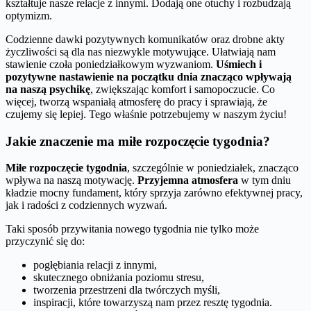
kształtuje nasze relacje z innymi. Dodają one otuchy i rozbudzają
optymizm.
Codzienne dawki pozytywnych komunikatów oraz drobne akty
życzliwości są dla nas niezwykle motywujące. Ułatwiają nam
stawienie czoła poniedziałkowym wyzwaniom.
Uśmiech i
pozytywne nastawienie na początku dnia znacząco wpływają
na naszą psychikę
, zwiększając komfort i samopoczucie. Co
więcej, tworzą wspaniałą atmosferę do pracy i sprawiają, że
czujemy się lepiej. Tego właśnie potrzebujemy w naszym życiu!
Jakie znaczenie ma miłe rozpoczęcie tygodnia?
Miłe rozpoczęcie tygodnia
, szczególnie w poniedziałek, znacząco
wpływa na naszą motywację.
Przyjemna atmosfera
w tym dniu
kładzie mocny fundament, który sprzyja zarówno efektywnej pracy,
jak i radości z codziennych wyzwań.
Taki sposób przywitania nowego tygodnia nie tylko może
przyczynić się do:
pogłębiania relacji z innymi,
skutecznego obniżania poziomu stresu,
tworzenia przestrzeni dla twórczych myśli,
inspiracji, które towarzyszą nam przez resztę tygodnia.