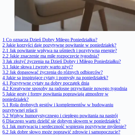
1
Co oznacza Dzień Dobry Miłego Poniedziałku?
2
Jakie korzyści daje pozytywne powitanie w poniedziałek?
2.1
Jak powitanie wpływa na uśmiech i pozytywną energię?
2.2
Jakie znaczenie ma miłe rozpoczęcie tygodnia?
3
Jak złożyć życzenia na Dzień Dobry i Miłego Poniedziałku?
3.1
Jakie słowa i zwroty warto użyć?
3.2
Jak dopasować życzenia do różnych odbiorców?
4
Jakie są inspirujące cytaty i pomysły na poniedziałek?
4.1
Pozytywne cytaty na dobry początek dnia
4.2
Kreatywne sposoby na radosne przywitanie nowego tygodnia
5
Jakie gesty i formy powitania poprawiają atmosferę w
poniedziałek?
5.1
Rola drobnych gestów i komplementów w budowaniu
pozytywnej relacji
5.2
Wpływ humorystycznego i ciepłego powitania na nastrój
6
Dlaczego warto dzielić się dobrym słowem w poniedziałek?
6.1
Jak motywacja i serdeczność wspierają pozytywne myślenie?
6.2
Jak dobre słowo może poprawić zdrowie i samopoczucie?