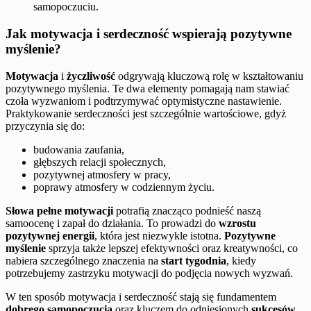
samopoczuciu.
Jak motywacja i serdeczność wspierają pozytywne
myślenie?
Motywacja
i
życzliwość
odgrywają kluczową rolę w kształtowaniu
pozytywnego myślenia. Te dwa elementy pomagają nam stawiać
czoła wyzwaniom i podtrzymywać optymistyczne nastawienie.
Praktykowanie serdeczności jest szczególnie wartościowe, gdyż
przyczynia się do:
budowania zaufania,
głębszych relacji społecznych,
pozytywnej atmosfery w pracy,
poprawy atmosfery w codziennym życiu.
Słowa pełne motywacji
potrafią znacząco podnieść naszą
samoocenę i zapał do działania. To prowadzi do
wzrostu
pozytywnej energii
, która jest niezwykle istotna.
Pozytywne
myślenie
sprzyja także lepszej efektywności oraz kreatywności, co
nabiera szczególnego znaczenia na
start tygodnia
, kiedy
potrzebujemy zastrzyku motywacji do podjęcia nowych wyzwań.
W ten sposób motywacja i serdeczność stają się fundamentem
dobrego samopoczucia
oraz kluczem do odniesionych
sukcesów
.