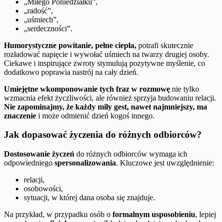
„Miłego Poniedziałku”,
„radość”,
„uśmiech”,
„serdeczności”.
Humorystyczne powitanie, pełne ciepła,
potrafi skutecznie
rozładować napięcie i wywołać uśmiech na twarzy drugiej osoby.
Ciekawe i inspirujące zwroty stymulują pozytywne myślenie, co
dodatkowo poprawia nastrój na cały dzień.
Umiejętne wkomponowanie tych fraz w rozmowę
nie tylko
wzmacnia efekt życzliwości, ale również sprzyja budowaniu relacji.
Nie zapominajmy, że każdy miły gest, nawet najmniejszy, ma
znaczenie
i może odmienić dzień kogoś innego.
Jak dopasować życzenia do różnych odbiorców?
Dostosowanie życzeń
do różnych odbiorców wymaga ich
odpowiedniego
spersonalizowania
. Kluczowe jest uwzględnienie:
relacji,
osobowości,
sytuacji, w której dana osoba się znajduje.
Na przykład, w przypadku osób o
formalnym usposobieniu
, lepiej