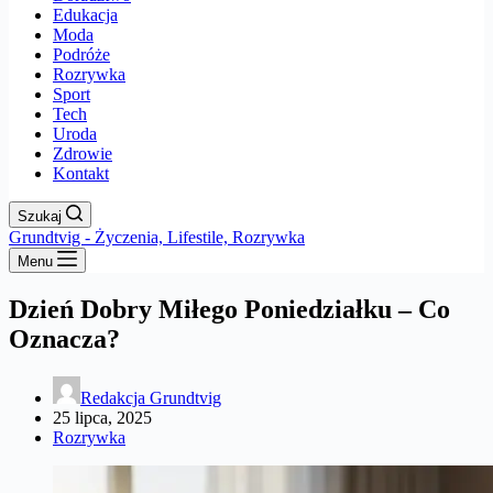
Edukacja
Moda
Podróże
Rozrywka
Sport
Tech
Uroda
Zdrowie
Kontakt
Szukaj
Grundtvig - Życzenia, Lifestile, Rozrywka
Menu
Dzień Dobry Miłego Poniedziałku – Co
Oznacza?
Redakcja Grundtvig
25 lipca, 2025
Rozrywka