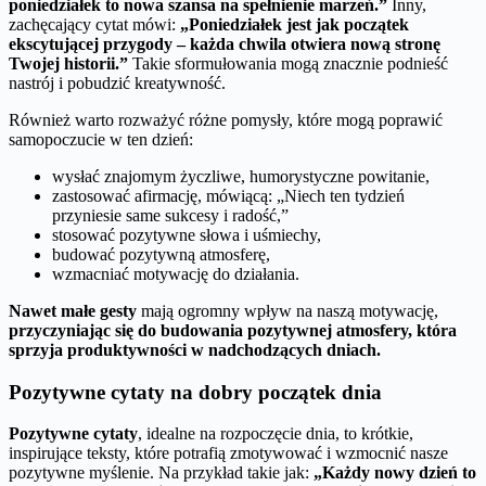
poniedziałek to nowa szansa na spełnienie marzeń.”
Inny,
zachęcający cytat mówi:
„Poniedziałek jest jak początek
ekscytującej przygody – każda chwila otwiera nową stronę
Twojej historii.”
Takie sformułowania mogą znacznie podnieść
nastrój i pobudzić kreatywność.
Również warto rozważyć różne pomysły, które mogą poprawić
samopoczucie w ten dzień:
wysłać znajomym życzliwe, humorystyczne powitanie,
zastosować afirmację, mówiącą: „Niech ten tydzień
przyniesie same sukcesy i radość,”
stosować pozytywne słowa i uśmiechy,
budować pozytywną atmosferę,
wzmacniać motywację do działania.
Nawet małe gesty
mają ogromny wpływ na naszą motywację,
przyczyniając się do budowania pozytywnej atmosfery, która
sprzyja produktywności w nadchodzących dniach.
Pozytywne cytaty na dobry początek dnia
Pozytywne cytaty
, idealne na rozpoczęcie dnia, to krótkie,
inspirujące teksty, które potrafią zmotywować i wzmocnić nasze
pozytywne myślenie. Na przykład takie jak:
„Każdy nowy dzień to