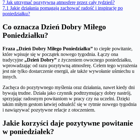
7
Jak utrzymać pozytywną atmosferę przez cały tydzień?
7.1
Jakie działania pomagają zachować radość i inspirację po
poniedziałku?
Co oznacza Dzień Dobry Miłego
Poniedziałku?
Fraza „Dzień Dobry Miłego Poniedziałku”
to ciepłe powitanie,
które wpisuje się w początek nowego tygodnia. Łączy ona
tradycyjne
„Dzień Dobry”
z życzeniem owocnego poniedziałku,
wprowadzając od razu pozytywną atmosferę. Celem tego wyrażenia
jest nie tylko dostarczenie energii, ale także wywołanie uśmiechu u
innych.
Zachęca do pozytywnego myślenia oraz działania, nawet kiedy dni
bywają trudne. Działa jako czynnik podtrzymujący dobry nastrój,
sprzyjając radosnym powitaniom w pracy czy na uczelni. Dzięki
takim miłym gestom łatwiej odnaleźć się w rytmie nowego tygodnia
i nawiązywać pozytywne relacje z otoczeniem.
Jakie korzyści daje pozytywne powitanie
w poniedziałek?