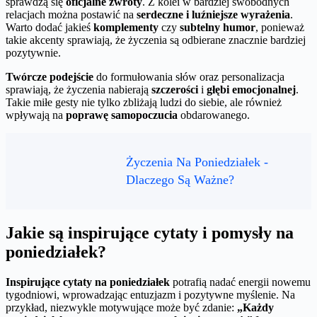
sprawdzą się
oficjalne zwroty
. Z kolei w bardziej swobodnych
relacjach można postawić na
serdeczne i luźniejsze wyrażenia
.
Warto dodać jakieś
komplementy
czy
subtelny humor
, ponieważ
takie akcenty sprawiają, że życzenia są odbierane znacznie bardziej
pozytywnie.
Twórcze podejście
do formułowania słów oraz personalizacja
sprawiają, że życzenia nabierają
szczerości
i
głębi emocjonalnej
.
Takie miłe gesty nie tylko zbliżają ludzi do siebie, ale również
wpływają na
poprawę samopoczucia
obdarowanego.
Życzenia Na Poniedziałek -
Dlaczego Są Ważne?
Jakie są inspirujące cytaty i pomysły na
poniedziałek?
Inspirujące cytaty na poniedziałek
potrafią nadać energii nowemu
tygodniowi, wprowadzając entuzjazm i pozytywne myślenie. Na
przykład, niezwykle motywujące może być zdanie:
„Każdy