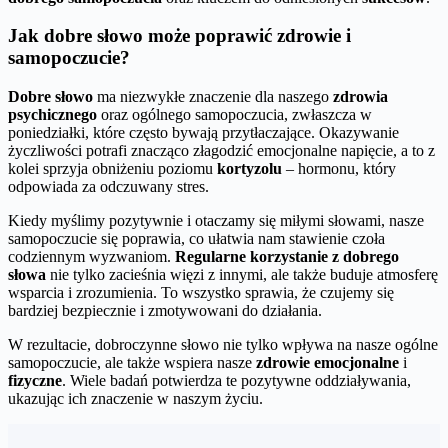
Jak dobre słowo może poprawić zdrowie i
samopoczucie?
Dobre słowo
ma niezwykłe znaczenie dla naszego
zdrowia
psychicznego
oraz ogólnego samopoczucia, zwłaszcza w
poniedziałki, które często bywają przytłaczające. Okazywanie
życzliwości potrafi znacząco złagodzić emocjonalne napięcie, a to z
kolei sprzyja obniżeniu poziomu
kortyzolu
– hormonu, który
odpowiada za odczuwany stres.
Kiedy myślimy pozytywnie i otaczamy się miłymi słowami, nasze
samopoczucie się poprawia, co ułatwia nam stawienie czoła
codziennym wyzwaniom.
Regularne korzystanie z dobrego
słowa
nie tylko zacieśnia więzi z innymi, ale także buduje atmosferę
wsparcia i zrozumienia. To wszystko sprawia, że czujemy się
bardziej bezpiecznie i zmotywowani do działania.
W rezultacie, dobroczynne słowo nie tylko wpływa na nasze ogólne
samopoczucie, ale także wspiera nasze
zdrowie emocjonalne
i
fizyczne
. Wiele badań potwierdza te pozytywne oddziaływania,
ukazując ich znaczenie w naszym życiu.