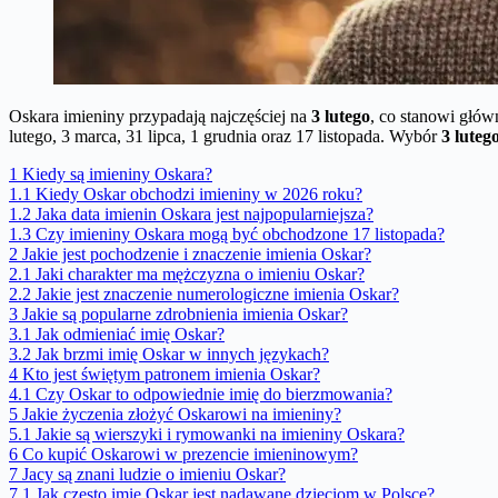
Oskara imieniny przypadają najczęściej na
3 lutego
, co stanowi głów
lutego, 3 marca, 31 lipca, 1 grudnia oraz 17 listopada. Wybór
3 luteg
1
Kiedy są imieniny Oskara?
1.1
Kiedy Oskar obchodzi imieniny w 2026 roku?
1.2
Jaka data imienin Oskara jest najpopularniejsza?
1.3
Czy imieniny Oskara mogą być obchodzone 17 listopada?
2
Jakie jest pochodzenie i znaczenie imienia Oskar?
2.1
Jaki charakter ma mężczyzna o imieniu Oskar?
2.2
Jakie jest znaczenie numerologiczne imienia Oskar?
3
Jakie są popularne zdrobnienia imienia Oskar?
3.1
Jak odmieniać imię Oskar?
3.2
Jak brzmi imię Oskar w innych językach?
4
Kto jest świętym patronem imienia Oskar?
4.1
Czy Oskar to odpowiednie imię do bierzmowania?
5
Jakie życzenia złożyć Oskarowi na imieniny?
5.1
Jakie są wierszyki i rymowanki na imieniny Oskara?
6
Co kupić Oskarowi w prezencie imieninowym?
7
Jacy są znani ludzie o imieniu Oskar?
7.1
Jak często imię Oskar jest nadawane dzieciom w Polsce?