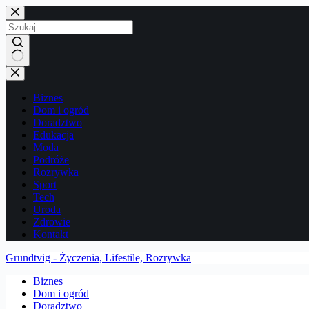
Przejdź
do
treści
Brak
wyników
Biznes
Dom i ogród
Doradztwo
Edukacja
Moda
Podróże
Rozrywka
Sport
Tech
Uroda
Zdrowie
Kontakt
Grundtvig - Życzenia, Lifestile, Rozrywka
Biznes
Dom i ogród
Doradztwo