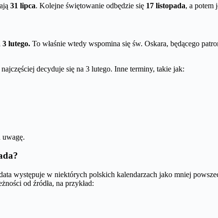
dają
31 lipca
. Kolejne świętowanie odbędzie się
17 listopada
, a potem 
3 lutego.
To właśnie wtedy wspomina się św. Oskara, będącego patron
jczęściej decyduje się na 3 lutego. Inne terminy, takie jak:
d uwagę.
pada?
 data występuje w niektórych polskich kalendarzach jako mniej powszec
leżności od źródła, na przykład: