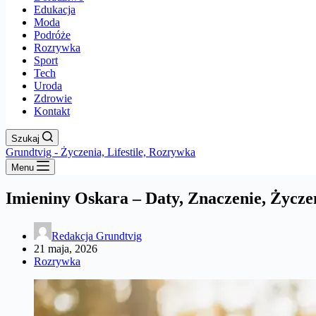
Edukacja
Moda
Podróże
Rozrywka
Sport
Tech
Uroda
Zdrowie
Kontakt
Szukaj
Grundtvig - Życzenia, Lifestile, Rozrywka
Menu
Imieniny Oskara – Daty, Znaczenie, Życze
Redakcja Grundtvig
21 maja, 2026
Rozrywka