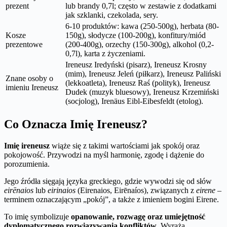
prezent
lub brandy 0,7l; często w zestawie z dodatkami
jak szklanki, czekolada, sery.
6-10 produktów: kawa (250-500g), herbata (80-
Kosze
150g), słodycze (100-200g), konfitury/miód
prezentowe
(200-400g), orzechy (150-300g), alkohol (0,2-
0,7l), karta z życzeniami.
Ireneusz Iredyński (pisarz), Ireneusz Krosny
(mim), Ireneusz Jeleń (piłkarz), Ireneusz Paliński
Znane osoby o
(lekkoatleta), Ireneusz Raś (polityk), Ireneusz
imieniu Ireneusz
Dudek (muzyk bluesowy), Ireneusz Krzemiński
(socjolog), Irenäus Eibl-Eibesfeldt (etolog).
Co Oznacza Imię Ireneusz?
Imię ireneusz
wiąże się z takimi wartościami jak spokój oraz
pokojowość. Przywodzi na myśl harmonię, zgodę i dążenie do
porozumienia.
Jego źródła sięgają języka greckiego, gdzie wywodzi się od słów
eirēnaios
lub
eirinaios
(Eirenaios, Eirēnaíos), związanych z
eirene
–
terminem oznaczającym „pokój”, a także z imieniem bogini Eirene.
To imię symbolizuje
opanowanie, rozwagę oraz umiejętność
dyplomatycznego rozwiązywania konfliktów
. Wyraża