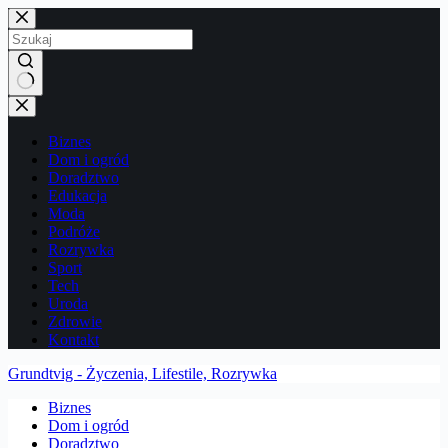
Przejdź
do
treści
Brak
wyników
Biznes
Dom i ogród
Doradztwo
Edukacja
Moda
Podróże
Rozrywka
Sport
Tech
Uroda
Zdrowie
Kontakt
Grundtvig - Życzenia, Lifestile, Rozrywka
Biznes
Dom i ogród
Doradztwo