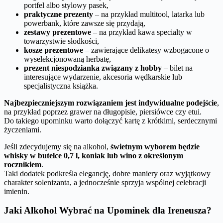
portfel albo stylowy pasek,
praktyczne prezenty
– na przykład multitool, latarka lub
powerbank, które zawsze się przydają,
zestawy prezentowe
– na przykład kawa specialty w
towarzystwie słodkości,
kosze prezentowe
– zawierające delikatesy wzbogacone o
wyselekcjonowaną herbatę,
prezent niespodzianka związany z hobby
– bilet na
interesujące wydarzenie, akcesoria wędkarskie lub
specjalistyczna książka.
Najbezpieczniejszym rozwiązaniem jest indywidualne podejście
,
na przykład poprzez grawer na długopisie, piersiówce czy etui.
Do takiego upominku warto dołączyć kartę z krótkimi, serdecznymi
życzeniami.
Jeśli zdecydujemy się na alkohol,
świetnym wyborem będzie
whisky w butelce 0,7 l, koniak lub wino z określonym
rocznikiem
.
Taki dodatek podkreśla elegancję, dobre maniery oraz wyjątkowy
charakter solenizanta, a jednocześnie sprzyja wspólnej celebracji
imienin.
Jaki Alkohol Wybrać na Upominek dla Ireneusza?