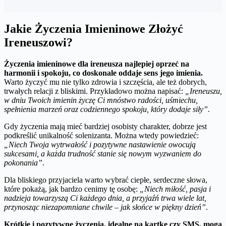
Jakie Życzenia Imieninowe Złożyć
Ireneuszowi?
Życzenia imieninowe dla ireneusza najlepiej oprzeć na
harmonii i spokoju, co doskonale oddaje sens jego imienia.
Warto życzyć mu nie tylko zdrowia i szczęścia, ale też dobrych,
trwałych relacji z bliskimi. Przykładowo można napisać:
„Ireneuszu,
w dniu Twoich imienin życzę Ci mnóstwo radości, uśmiechu,
spełnienia marzeń oraz codziennego spokoju, który dodaje siły”
.
Gdy życzenia mają mieć bardziej osobisty charakter, dobrze jest
podkreślić unikalność solenizanta. Można wtedy powiedzieć:
„Niech Twoja wytrwałość i pozytywne nastawienie owocują
sukcesami, a każda trudność stanie się nowym wyzwaniem do
pokonania”
.
Dla bliskiego przyjaciela warto wybrać ciepłe, serdeczne słowa,
które pokażą, jak bardzo cenimy tę osobę:
„Niech miłość, pasja i
nadzieja towarzyszą Ci każdego dnia, a przyjaźń trwa wiele lat,
przynosząc niezapomniane chwile – jak słońce w piękny dzień”
.
Krótkie i pozytywne życzenia, idealne na kartkę czy SMS, mogą