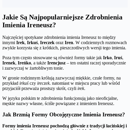
Jakie Są Najpopularniejsze Zdrobnienia
Imienia Ireneusz?
Najczęściej spotykane zdrobnienia imienia Ireneusz to między
innymi
Irek
,
Irkuś
,
Ireczek
oraz
Iren
. W codziennych rozmowach
zwykle korzysta się z krótkich, pieszczotliwych wersji tego imienia.
Poza tym często stosowane są również formy takie jak
Irko
,
Iruś
,
Irenek
,
Ireńko
, a także
Irencjusz
– ten ostatni raczej sporadycznie
i zazwyczaj w żartobliwym tonie.
W gronie rodzinnym królują zazwyczaj miękkie, czułe formy, na
przykład
irkuś
czy
ireczek
. natomiast w miejscu pracy lub wśród
przyjaciół przeważa prostszy skrót, czyli
irek
.
W języku polskim te zdrobnienia funkcjonują jako nieoficjalne,
męskie nazwy własne, ściśle powiązane z imieniem Ireneusz.
Jak Brzmią Formy Obcojęzyczne Imienia Ireneusz?
Formy imienia Ireneusz pochodzą głównie z tradycji łacińskiej i