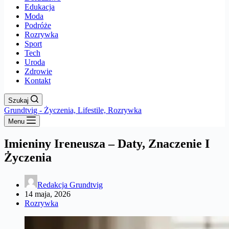
Edukacja
Moda
Podróże
Rozrywka
Sport
Tech
Uroda
Zdrowie
Kontakt
Szukaj
Grundtvig - Życzenia, Lifestile, Rozrywka
Menu
Imieniny Ireneusza – Daty, Znaczenie I
Życzenia
Redakcja Grundtvig
14 maja, 2026
Rozrywka