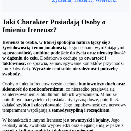
Życzenia, Prezenty, Wierszyki
Jaki Charakter Posiadają Osoby o
Imieniu Ireneusz?
Ireneusz to osoba, w której spokojna natura łączy się z
żywiołowością i emocjonalnością.
Jego cechami wyróżniającymi
są
pracowitość, ambitne podejście do życia oraz nieustępliwość
w dążeniu do celu.
Dodatkowo cechuje go
otwartość i
taktowność,
co sprawia, że nawiązywanie kontaktów przychodzi
mu z łatwością.
Wyraźnie ceni sobie niezależność i potrzebę
swobody.
Osoby o imieniu Ireneusz często cechuje
buntowniczy duch oraz
skłonność do nonkonformizmu,
co nierzadko przejawia się
zainteresowaniem subkulturami lub ich wyrażaniem. Mimo że
potrafi być marzycielem i posiada artystyczną duszę, potrafi też
działać
szybko i zdecydowanie.
Jego impulsywność czy nerwowy
temperament współgrają z
samodyscypliną i rozsądkiem.
W kontaktach z innymi Ireneusz jest
towarzyski i lojalny.
Jego
osobisty urok, swoboda wypowiedzi oraz elegancja idą w parze z
wysoką kulturą osobistą i dobrymi manierami.