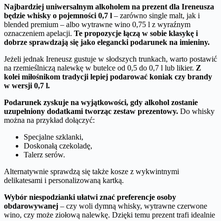
Najbardziej uniwersalnym alkoholem na prezent dla Ireneusza
będzie whisky o pojemności 0,7 l
– zarówno single malt, jak i
blended premium – albo wytrawne wino 0,75 l z wyraźnym
oznaczeniem apelacji.
Te propozycje łączą w sobie klasykę i
dobrze sprawdzają się jako elegancki podarunek na imieniny.
Jeżeli jednak Ireneusz gustuje w słodszych trunkach, warto postawić
na rzemieślniczą nalewkę w butelce od 0,5 do 0,7 l lub likier.
Z
kolei miłośnikom tradycji lepiej podarować koniak czy brandy
w wersji 0,7 l.
Podarunek zyskuje na wyjątkowości, gdy alkohol zostanie
uzupełniony dodatkami tworząc zestaw prezentowy.
Do whisky
można na przykład dołączyć:
Specjalne szklanki,
Doskonałą czekoladę,
Talerz serów.
Alternatywnie sprawdzą się także kosze z wykwintnymi
delikatesami i personalizowaną kartką.
Wybór niespodzianki ułatwi znać preferencje osoby
obdarowywanej
– czy woli dymną whisky, wytrawne czerwone
wino, czy może ziołową nalewkę. Dzięki temu prezent trafi idealnie