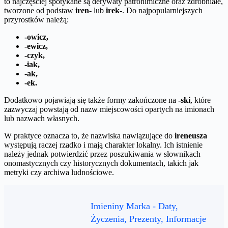
to najczęściej spotykane są derywaty patronimiczne oraz zdrobniałe,
tworzone od podstaw
iren-
lub
irek-
. Do najpopularniejszych
przyrostków należą:
-owicz,
-ewicz,
-czyk,
-iak,
-ak,
-ek.
Dodatkowo pojawiają się także formy zakończone na
-ski
, które
zazwyczaj powstają od nazw miejscowości opartych na imionach
lub nazwach własnych.
W praktyce oznacza to, że nazwiska nawiązujące do
ireneusza
występują raczej rzadko i mają charakter lokalny. Ich istnienie
należy jednak potwierdzić przez poszukiwania w słownikach
onomastycznych czy historycznych dokumentach, takich jak
metryki czy archiwa ludnościowe.
Imieniny Marka - Daty,
Życzenia, Prezenty, Informacje