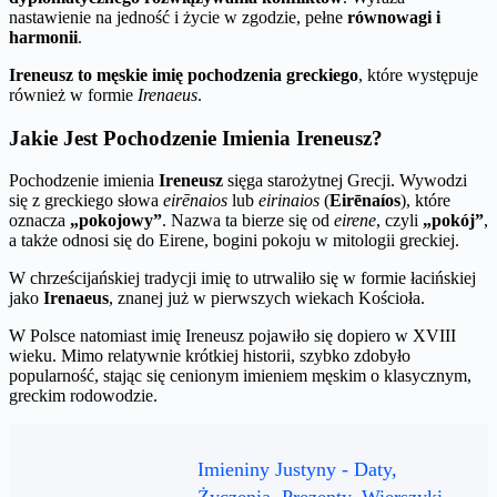
nastawienie na jedność i życie w zgodzie, pełne
równowagi i
harmonii
.
Ireneusz to męskie imię pochodzenia greckiego
, które występuje
również w formie
Irenaeus
.
Jakie Jest Pochodzenie Imienia Ireneusz?
Pochodzenie imienia
Ireneusz
sięga starożytnej Grecji. Wywodzi
się z greckiego słowa
eirēnaios
lub
eirinaios
(
Eirēnaíos
), które
oznacza
„pokojowy”
. Nazwa ta bierze się od
eirene
, czyli
„pokój”
,
a także odnosi się do Eirene, bogini pokoju w mitologii greckiej.
W chrześcijańskiej tradycji imię to utrwaliło się w formie łacińskiej
jako
Irenaeus
, znanej już w pierwszych wiekach Kościoła.
W Polsce natomiast imię Ireneusz pojawiło się dopiero w XVIII
wieku. Mimo relatywnie krótkiej historii, szybko zdobyło
popularność, stając się cenionym imieniem męskim o klasycznym,
greckim rodowodzie.
Imieniny Justyny - Daty,