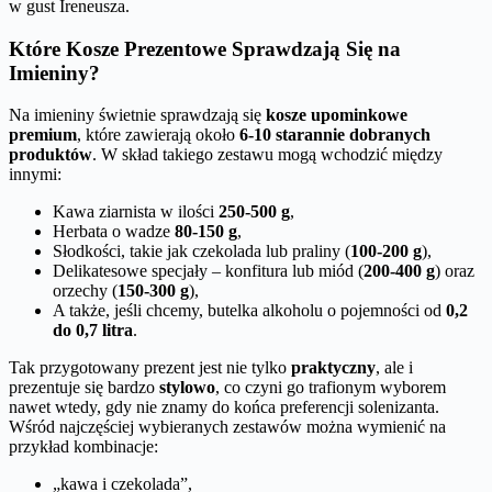
w gust Ireneusza.
Które Kosze Prezentowe Sprawdzają Się na
Imieniny?
Na imieniny świetnie sprawdzają się
kosze upominkowe
premium
, które zawierają około
6-10 starannie dobranych
produktów
. W skład takiego zestawu mogą wchodzić między
innymi:
Kawa ziarnista w ilości
250-500 g
,
Herbata o wadze
80-150 g
,
Słodkości, takie jak czekolada lub praliny (
100-200 g
),
Delikatesowe specjały – konfitura lub miód (
200-400 g
) oraz
orzechy (
150-300 g
),
A także, jeśli chcemy, butelka alkoholu o pojemności od
0,2
do 0,7 litra
.
Tak przygotowany prezent jest nie tylko
praktyczny
, ale i
prezentuje się bardzo
stylowo
, co czyni go trafionym wyborem
nawet wtedy, gdy nie znamy do końca preferencji solenizanta.
Wśród najczęściej wybieranych zestawów można wymienić na
przykład kombinacje:
„kawa i czekolada”,