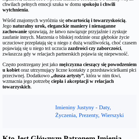
chwilach pełnych emocji szuka w domu
spokoju i chwili
wytchnienia
.
Wśród znajomych wyróżnia się
otwartością i towarzyskością
.
Jego
naturalny urok, eleganckie maniery i nienaganne
zachowanie
sprawiają, że łatwo nawiązuje przyjaźnie i zyskuje
zaufanie innych. Marzenia o bliskiej rodzinie oraz głębokie życie
uczuciowe przeplatają się u niego z dużą wrażliwością, choć czasem
pojawiają się u niego też uczucia
zazdrości czy zaborczości
,
zwłaszcza gdy w relacjach partnerskich pojawia się niepewność.
Często postrzegany jest jako
mężczyzna cieszący się powodzeniem
u kobiet
oraz utrzymujący liczne kontakty z przedstawicielkami płci
przeciwnej. Dodatkowo
„dusza artysty”
, która w nim tkwi,
wzmacnia jego potrzebę
ciepła i akceptacji w relacjach
towarzyskich
.
Imieniny Justyny - Daty,
Życzenia, Prezenty, Wierszyki
Kto Jest Głównym Patronem Imienia