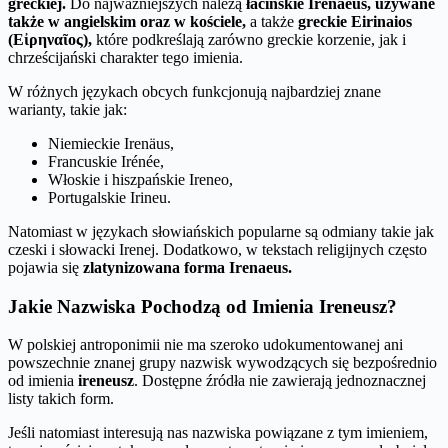
greckiej.
Do najważniejszych należą
łacińskie Irenaeus, używane
także w angielskim oraz w kościele,
a także
greckie Eirinaios
(Εἰρηναῖος),
które podkreślają zarówno greckie korzenie, jak i
chrześcijański charakter tego imienia.
W różnych językach obcych funkcjonują najbardziej znane
warianty, takie jak:
Niemieckie Irenäus,
Francuskie Irénée,
Włoskie i hiszpańskie Ireneo,
Portugalskie Irineu.
Natomiast w językach słowiańskich popularne są odmiany takie jak
czeski i słowacki Irenej. Dodatkowo, w tekstach religijnych często
pojawia się
zlatynizowana forma Irenaeus.
Jakie Nazwiska Pochodzą od Imienia Ireneusz?
W polskiej antroponimii nie ma szeroko udokumentowanej ani
powszechnie znanej grupy nazwisk wywodzących się bezpośrednio
od imienia
ireneusz
. Dostępne źródła nie zawierają jednoznacznej
listy takich form.
Jeśli natomiast interesują nas nazwiska powiązane z tym imieniem,