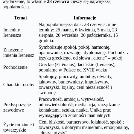
wydarzenie, to właśnie
28 czerwca
cieszy się największą
popularnością.
Temat
Informacje
Najpopularniejsza data: 28 czerwca; inne
Imieniny
terminy: 25 marca, 6 kwietnia, 5 maja, 23
Ireneusza
sierpnia, 20 września, 20 października, 15
grudnia.
Symbolizuje spokój, pokój, harmonię,
Znaczenie
opanowanie, rozwagę i dyplomację. Pochodzi z
imienia Ireneusz
języka greckiego, od słowa „eirene” – pokój.
Greckie (Eirēnaios), łacińskie (Irenaeus),
Pochodzenie
popularne w Polsce od XVIII wieku.
Spokojny, pracowity, ambitny, otwarty,
taktowny, buntowniczy, impulsywny,
Charakter osoby
towarzyski, lojalny, ceni niezależność i
swobodę.
Pracowitość, ambicja, wytrwałość,
Predyspozycje
odpowiedzialność, mediatacja, zarządzanie
zawodowe
kontaktami, sztuka, nauka. Unika prac
wymagających zdolności manualnych.
Ceni bliskość, partnerstwo, lojalność, spokój;
Życie rodzinne i
towarzyski, z dobrymi manierami, emocjonalny,
towarzyskie
„dusza artysty”.