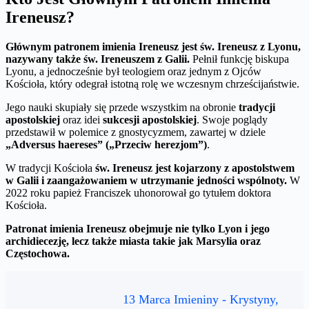
Ireneusz?
Głównym patronem imienia Ireneusz jest św. Ireneusz z Lyonu,
nazywany także św. Ireneuszem z Galii.
Pełnił funkcję biskupa
Lyonu, a jednocześnie był teologiem oraz jednym z Ojców
Kościoła, który odegrał istotną rolę we wczesnym chrześcijaństwie.
Jego nauki skupiały się przede wszystkim na obronie
tradycji
apostolskiej
oraz idei
sukcesji apostolskiej
. Swoje poglądy
przedstawił w polemice z gnostycyzmem, zawartej w dziele
„Adversus haereses” („Przeciw herezjom”)
.
W tradycji Kościoła
św. Ireneusz jest kojarzony z apostolstwem
w Galii i zaangażowaniem w utrzymanie jedności wspólnoty.
W
2022 roku papież Franciszek uhonorował go tytułem doktora
Kościoła.
Patronat imienia Ireneusz obejmuje nie tylko Lyon i jego
archidiecezję, lecz także miasta takie jak Marsylia oraz
Częstochowa.
13 Marca Imieniny - Krystyny,