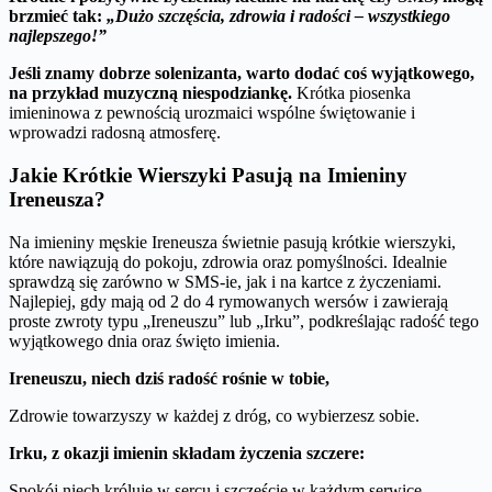
brzmieć tak:
„Dużo szczęścia, zdrowia i radości – wszystkiego
najlepszego!”
Jeśli znamy dobrze solenizanta, warto dodać coś wyjątkowego,
na przykład muzyczną niespodziankę.
Krótka piosenka
imieninowa z pewnością urozmaici wspólne świętowanie i
wprowadzi radosną atmosferę.
Jakie Krótkie Wierszyki Pasują na Imieniny
Ireneusza?
Na imieniny męskie Ireneusza świetnie pasują krótkie wierszyki,
które nawiązują do pokoju, zdrowia oraz pomyślności. Idealnie
sprawdzą się zarówno w SMS-ie, jak i na kartce z życzeniami.
Najlepiej, gdy mają od 2 do 4 rymowanych wersów i zawierają
proste zwroty typu „Ireneuszu” lub „Irku”, podkreślając radość tego
wyjątkowego dnia oraz święto imienia.
Ireneuszu, niech dziś radość rośnie w tobie,
Zdrowie towarzyszy w każdej z dróg, co wybierzesz sobie.
Irku, z okazji imienin składam życzenia szczere:
Spokój niech króluje w sercu i szczęście w każdym serwice.