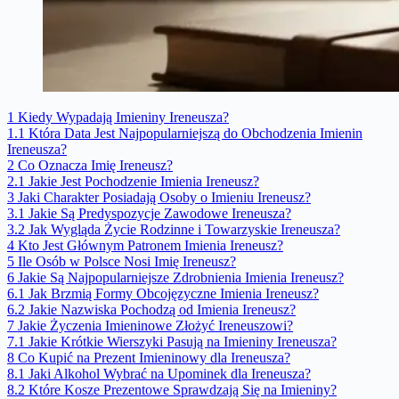
1
Kiedy Wypadają Imieniny Ireneusza?
1.1
Która Data Jest Najpopularniejszą do Obchodzenia Imienin
Ireneusza?
2
Co Oznacza Imię Ireneusz?
2.1
Jakie Jest Pochodzenie Imienia Ireneusz?
3
Jaki Charakter Posiadają Osoby o Imieniu Ireneusz?
3.1
Jakie Są Predyspozycje Zawodowe Ireneusza?
3.2
Jak Wygląda Życie Rodzinne i Towarzyskie Ireneusza?
4
Kto Jest Głównym Patronem Imienia Ireneusz?
5
Ile Osób w Polsce Nosi Imię Ireneusz?
6
Jakie Są Najpopularniejsze Zdrobnienia Imienia Ireneusz?
6.1
Jak Brzmią Formy Obcojęzyczne Imienia Ireneusz?
6.2
Jakie Nazwiska Pochodzą od Imienia Ireneusz?
7
Jakie Życzenia Imieninowe Złożyć Ireneuszowi?
7.1
Jakie Krótkie Wierszyki Pasują na Imieniny Ireneusza?
8
Co Kupić na Prezent Imieninowy dla Ireneusza?
8.1
Jaki Alkohol Wybrać na Upominek dla Ireneusza?
8.2
Które Kosze Prezentowe Sprawdzają Się na Imieniny?