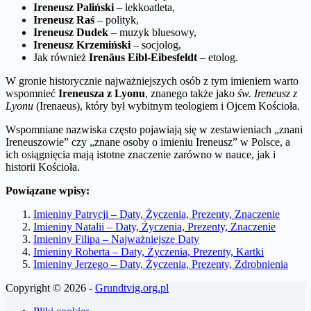
Ireneusz Paliński
– lekkoatleta,
Ireneusz Raś
– polityk,
Ireneusz Dudek
– muzyk bluesowy,
Ireneusz Krzemiński
– socjolog,
Jak również
Irenäus Eibl-Eibesfeldt
– etolog.
W gronie historycznie najważniejszych osób z tym imieniem warto
wspomnieć
Ireneusza z Lyonu
, znanego także jako
św. Ireneusz z
Lyonu
(Irenaeus), który był wybitnym teologiem i Ojcem Kościoła.
Wspomniane nazwiska często pojawiają się w zestawieniach „znani
Ireneuszowie” czy „znane osoby o imieniu Ireneusz” w Polsce, a
ich osiągnięcia mają istotne znaczenie zarówno w nauce, jak i
historii Kościoła.
Powiązane wpisy:
Imieniny Patrycji – Daty, Życzenia, Prezenty, Znaczenie
Imieniny Natalii – Daty, Życzenia, Prezenty, Znaczenie
Imieniny Filipa – Najważniejsze Daty
Imieniny Roberta – Daty, Życzenia, Prezenty, Kartki
Imieniny Jerzego – Daty, Życzenia, Prezenty, Zdrobnienia
Copyright © 2026 -
Grundtvig.org.pl