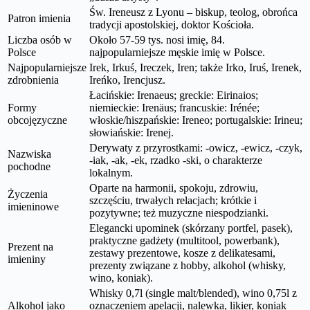
Św. Ireneusz z Lyonu – biskup, teolog, obrońca
Patron imienia
tradycji apostolskiej, doktor Kościoła.
Liczba osób w
Około 57-59 tys. nosi imię, 84.
Polsce
najpopularniejsze męskie imię w Polsce.
Najpopularniejsze
Irek, Irkuś, Ireczek, Iren; także Irko, Iruś, Irenek,
zdrobnienia
Ireńko, Irencjusz.
Łacińskie: Irenaeus; greckie: Eirinaios;
Formy
niemieckie: Irenäus; francuskie: Irénée;
obcojęzyczne
włoskie/hiszpańskie: Ireneo; portugalskie: Irineu;
słowiańskie: Irenej.
Derywaty z przyrostkami: -owicz, -ewicz, -czyk,
Nazwiska
-iak, -ak, -ek, rzadko -ski, o charakterze
pochodne
lokalnym.
Oparte na harmonii, spokoju, zdrowiu,
Życzenia
szczęściu, trwałych relacjach; krótkie i
imieninowe
pozytywne; też muzyczne niespodzianki.
Elegancki upominek (skórzany portfel, pasek),
praktyczne gadżety (multitool, powerbank),
Prezent na
zestawy prezentowe, kosze z delikatesami,
imieniny
prezenty związane z hobby, alkohol (whisky,
wino, koniak).
Whisky 0,7l (single malt/blended), wino 0,75l z
Alkohol jako
oznaczeniem apelacji, nalewka, likier, koniak