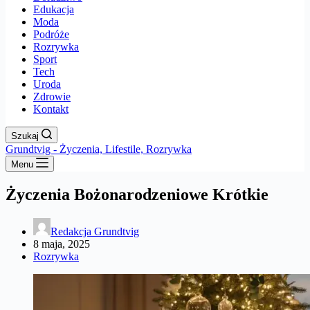
Edukacja
Moda
Podróże
Rozrywka
Sport
Tech
Uroda
Zdrowie
Kontakt
Szukaj
Grundtvig - Życzenia, Lifestile, Rozrywka
Menu
Życzenia Bożonarodzeniowe Krótkie
Redakcja Grundtvig
8 maja, 2025
Rozrywka