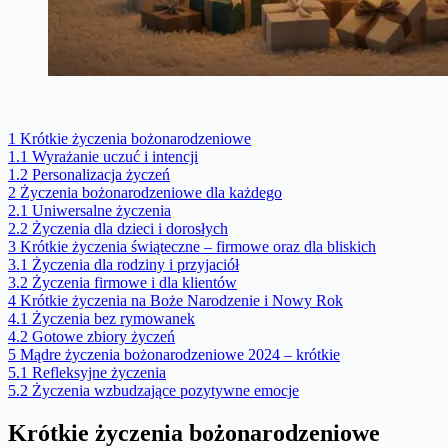
1
Krótkie życzenia bożonarodzeniowe
1.1
Wyrażanie uczuć i intencji
1.2
Personalizacja życzeń
2
Życzenia bożonarodzeniowe dla każdego
2.1
Uniwersalne życzenia
2.2
Życzenia dla dzieci i dorosłych
3
Krótkie życzenia świąteczne – firmowe oraz dla bliskich
3.1
Życzenia dla rodziny i przyjaciół
3.2
Życzenia firmowe i dla klientów
4
Krótkie życzenia na Boże Narodzenie i Nowy Rok
4.1
Życzenia bez rymowanek
4.2
Gotowe zbiory życzeń
5
Mądre życzenia bożonarodzeniowe 2024 – krótkie
5.1
Refleksyjne życzenia
5.2
Życzenia wzbudzające pozytywne emocje
Krótkie życzenia bożonarodzeniowe