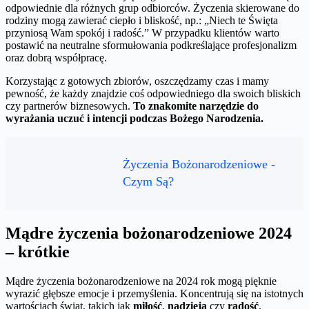
odpowiednie dla różnych grup odbiorców. Życzenia skierowane do
rodziny mogą zawierać ciepło i bliskość, np.: „Niech te Święta
przyniosą Wam spokój i radość.” W przypadku klientów warto
postawić na neutralne sformułowania podkreślające profesjonalizm
oraz dobrą współpracę.
Korzystając z gotowych zbiorów, oszczędzamy czas i mamy
pewność, że każdy znajdzie coś odpowiedniego dla swoich bliskich
czy partnerów biznesowych.
To znakomite narzędzie do
wyrażania uczuć i intencji podczas Bożego Narodzenia.
Życzenia Bożonarodzeniowe -
Czym Są?
Mądre życzenia bożonarodzeniowe 2024
– krótkie
Mądre życzenia bożonarodzeniowe na 2024 rok mogą pięknie
wyrazić głębsze emocje i przemyślenia. Koncentrują się na istotnych
wartościach świąt, takich jak
miłość
,
nadzieja
czy
radość
.