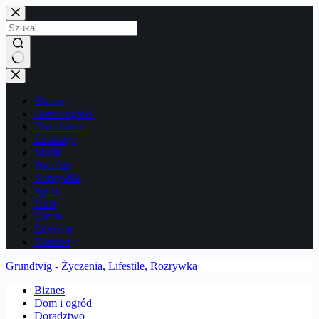
Przejdź
do
treści
Brak
wyników
Biznes
Dom i ogród
Doradztwo
Edukacja
Moda
Podróże
Rozrywka
Sport
Tech
Uroda
Zdrowie
Kontakt
Grundtvig - Życzenia, Lifestile, Rozrywka
Biznes
Dom i ogród
Doradztwo