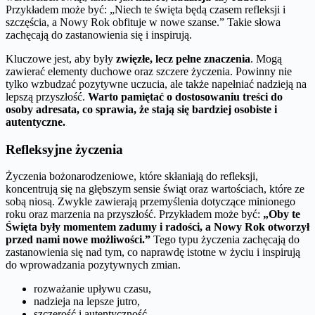
Przykładem może być: „Niech te święta będą czasem refleksji i
szczęścia, a Nowy Rok obfituje w nowe szanse.” Takie słowa
zachęcają do zastanowienia się i inspirują.
Kluczowe jest, aby były
zwięzłe, lecz pełne znaczenia
. Mogą
zawierać elementy duchowe oraz szczere życzenia. Powinny nie
tylko wzbudzać pozytywne uczucia, ale także napełniać nadzieją na
lepszą przyszłość.
Warto pamiętać o dostosowaniu treści do
osoby adresata, co sprawia, że stają się bardziej osobiste i
autentyczne.
Refleksyjne życzenia
Życzenia bożonarodzeniowe, które skłaniają do refleksji,
koncentrują się na głębszym sensie świąt oraz wartościach, które ze
sobą niosą. Zwykle zawierają przemyślenia dotyczące minionego
roku oraz marzenia na przyszłość. Przykładem może być:
„Oby te
Święta były momentem zadumy i radości, a Nowy Rok otworzył
przed nami nowe możliwości.”
Tego typu życzenia zachęcają do
zastanowienia się nad tym, co naprawdę istotne w życiu i inspirują
do wprowadzania pozytywnych zmian.
rozważanie upływu czasu,
nadzieja na lepsze jutro,
szczerość i autentyczność.