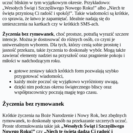
uczuć bliskim w tym wyjątkowym okresie. Przykładowo:
„Wesołych Świąt i Szczęśliwego Nowego Roku!” albo „Niech te
święta przyniosą Ci radość i spokój!”. Takie wiadomości są krótkie,
co sprawia, że łatwo je zapamiętać. Idealnie nadają się do
umieszczenia na kartkach czy w krótkich SMS-ach.
Życzenia bez rymowanek
, choć prostsze, potrafią wyrazić szczere
intencje. Można je dostosować do różnych osób, co czyni je
uniwersalnym wyborem. Dla tych, którzy cenią sobie prostotę i
jasność przekazu, takie życzenia to doskonały wybór. Mogą także
zawierać elementy nadziei na przyszłość oraz pragnienie pokoju i
miłości w nadchodzącym roku.
gotowe zestawy takich krótkich form pozwalają szybko
przygotować wiadomości,
każdy może poczuć się wyjątkowo wyróżniony uwagą,
dzięki nim podczas okresu świątecznego bliscy oraz
współpracownicy poczują magię tego czasu.
Życzenia bez rymowanek
Krótkie życzenia na Boże Narodzenie i Nowy Rok, bez zbędnych
rymowanek, to doskonały sposób na przekazanie szczerych uczuć.
Proste sformułowania takie jak
„Wesołych Świąt i Szczęśliwego
Nowego Roku!”
czy
„Niech te święta dadzą Ci radość i