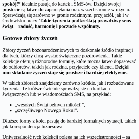
spokój!”
idealnie pasują do kartek i SMS-ów. Dzięki swojej
prostocie są łatwe do zapamiętania oraz wszechstronne w użyciu.
Sprawdzają się zarówno w gronie rodzinnym, przyjaciół, jak i w
środowisku pracy.
Takie życzenia podkreślają prawdziwy sens
świąt – radość, harmonię i poczucie wspólnoty.
Gotowe zbiory życzeń
Zbiory życzeń bożonarodzeniowych to doskonałe źródło inspiracji
dla tych, którzy chcą wysłać świąteczne pozdrowienia. Takie
kolekcje oferują różnorodne formuły, które można łatwo dopasować
do odbiorców, takich jak rodzina, przyjaciele czy klienci.
Dzięki
nim składanie życzeń staje się prostsze i bardziej efektywne.
W takich zbiorach znajdziemy zarówno krótkie, jak i rozbudowane
życzenia. Te krótsze świetnie sprawdzą się na kartkach
świątecznych lub w wiadomościach SMS, na przykład:
„wesołych Świąt pełnych miłości!”,
„szczęśliwego Nowego Roku!”.
Dłuższe formy z kolei pasują do bardziej formalnych sytuacji, takich
jak korespondencja biznesowa.
Uniwersalność tych kolekcji polega na ich wszechstronności – są