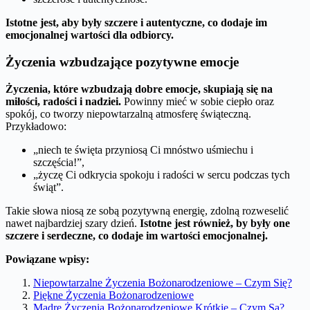
Istotne jest, aby były szczere i autentyczne, co dodaje im
emocjonalnej wartości dla odbiorcy.
Życzenia wzbudzające pozytywne emocje
Życzenia, które wzbudzają dobre emocje, skupiają się na
miłości, radości i nadziei.
Powinny mieć w sobie ciepło oraz
spokój, co tworzy niepowtarzalną atmosferę świąteczną.
Przykładowo:
„niech te święta przyniosą Ci mnóstwo uśmiechu i
szczęścia!”,
„życzę Ci odkrycia spokoju i radości w sercu podczas tych
świąt”.
Takie słowa niosą ze sobą pozytywną energię, zdolną rozweselić
nawet najbardziej szary dzień.
Istotne jest również, by były one
szczere i serdeczne, co dodaje im wartości emocjonalnej.
Powiązane wpisy:
Niepowtarzalne Życzenia Bożonarodzeniowe – Czym Się?
Piękne Życzenia Bożonarodzeniowe
Mądre Życzenia Bożonarodzeniowe Krótkie – Czym Są?