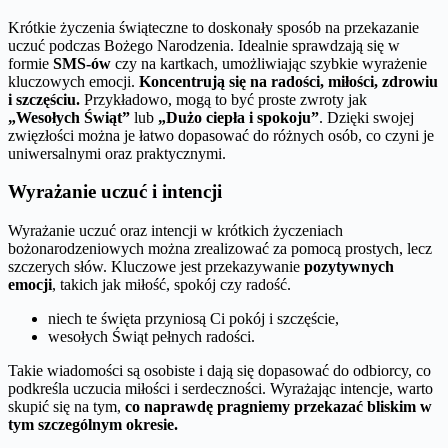
Krótkie życzenia świąteczne to doskonały sposób na przekazanie
uczuć podczas Bożego Narodzenia. Idealnie sprawdzają się w
formie
SMS-ów
czy na kartkach, umożliwiając szybkie wyrażenie
kluczowych emocji.
Koncentrują się na radości, miłości, zdrowiu
i szczęściu.
Przykładowo, mogą to być proste zwroty jak
„Wesołych Świąt”
lub
„Dużo ciepła i spokoju”
. Dzięki swojej
zwięzłości można je łatwo dopasować do różnych osób, co czyni je
uniwersalnymi oraz praktycznymi.
Wyrażanie uczuć i intencji
Wyrażanie uczuć oraz intencji w krótkich życzeniach
bożonarodzeniowych można zrealizować za pomocą prostych, lecz
szczerych słów. Kluczowe jest przekazywanie
pozytywnych
emocji
, takich jak miłość, spokój czy radość.
niech te święta przyniosą Ci pokój i szczęście,
wesołych Świąt pełnych radości.
Takie wiadomości są osobiste i dają się dopasować do odbiorcy, co
podkreśla uczucia miłości i serdeczności. Wyrażając intencje, warto
skupić się na tym,
co naprawdę pragniemy przekazać bliskim w
tym szczególnym okresie.