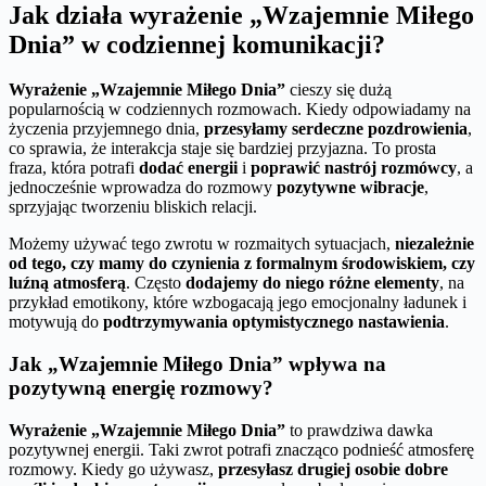
Jak działa wyrażenie „Wzajemnie Miłego
Dnia” w codziennej komunikacji?
Wyrażenie „Wzajemnie Miłego Dnia”
cieszy się dużą
popularnością w codziennych rozmowach. Kiedy odpowiadamy na
życzenia przyjemnego dnia,
przesyłamy serdeczne pozdrowienia
,
co sprawia, że interakcja staje się bardziej przyjazna. To prosta
fraza, która potrafi
dodać energii
i
poprawić nastrój rozmówcy
, a
jednocześnie wprowadza do rozmowy
pozytywne wibracje
,
sprzyjając tworzeniu bliskich relacji.
Możemy używać tego zwrotu w rozmaitych sytuacjach,
niezależnie
od tego, czy mamy do czynienia z formalnym środowiskiem, czy
luźną atmosferą
. Często
dodajemy do niego różne elementy
, na
przykład emotikony, które wzbogacają jego emocjonalny ładunek i
motywują do
podtrzymywania optymistycznego nastawienia
.
Jak „Wzajemnie Miłego Dnia” wpływa na
pozytywną energię rozmowy?
Wyrażenie „Wzajemnie Miłego Dnia”
to prawdziwa dawka
pozytywnej energii. Taki zwrot potrafi znacząco podnieść atmosferę
rozmowy. Kiedy go używasz,
przesyłasz drugiej osobie dobre