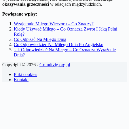
okazywania grzeczności
w relacjach międzyludzkich.
Powiązane wpisy:
Wzajemnie Miłego Wieczoru – Co Znaczy?
Kiedy Używać Miłego – Co Oznacza Zwrot I Jaką Pełni
Rolę?
Co Odpisać Na Miłego Dnia
Co Odpowiedziec Na Miłego Dnia Po Angielsku
Jak Odpowiedzieć Na Miłego – Co Oznacza Wyrażenie
Dnia?
Copyright © 2026 -
Grundtvig.org.pl
Pliki cookies
Kontakt