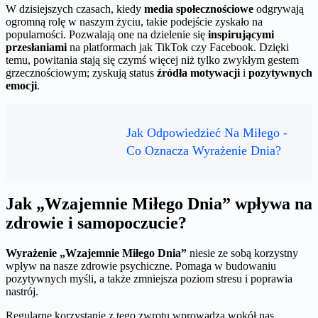
W dzisiejszych czasach, kiedy
media społecznościowe
odgrywają
ogromną rolę w naszym życiu, takie podejście zyskało na
popularności. Pozwalają one na dzielenie się
inspirującymi
przesłaniami
na platformach jak TikTok czy Facebook. Dzięki
temu, powitania stają się czymś więcej niż tylko zwykłym gestem
grzecznościowym; zyskują status
źródła motywacji
i
pozytywnych
emocji
.
Jak Odpowiedzieć Na Miłego -
Co Oznacza Wyrażenie Dnia?
Jak „Wzajemnie Miłego Dnia” wpływa na
zdrowie i samopoczucie?
Wyrażenie „Wzajemnie Miłego Dnia”
niesie ze sobą korzystny
wpływ na nasze zdrowie psychiczne. Pomaga w budowaniu
pozytywnych myśli, a także zmniejsza poziom stresu i poprawia
nastrój.
Regularne korzystanie z tego zwrotu wprowadza wokół nas