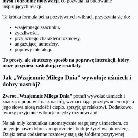
myśli i odrobinę motywacji
, co pozwala na budowanie
inspirujących relacji.
Ta krótka formuła pełna pozytywnych wibracji przyczynia się do:
wzajemnego szacunku,
życzliwości,
przyjaznego charakteru rozmowy,
angażującej atmosfery,
poprawy interakcji.
To prosty, ale skuteczny sposób na poprawę interakcji, który
może przynieść zaskakujące rezultaty.
Jak „Wzajemnie Miłego Dnia” wywołuje uśmiech i
dobry nastrój?
Zwrot „Wzajemnie Miłego Dnia”
potrafi wywołać uśmiech i
znacząco poprawić nasz nastrój, wzmacniając pozytywne emocje, a
jego słowa niosą radość i ciepło, sprzyjając relaksowi. Dodatkowo,
tworzy przyjemne wibracje między rozmówcami.
Na tak miły komunikat automatycznie reagujemy uśmiechem, co
potęguje nasze dobre samopoczucie i buduje życzliwą atmosferę.
Dzięki temu codzienne rozmowy stają się źródłem pozytywnej