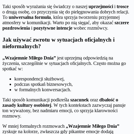
Taki sposób wyrażania się świadczy o naszej
uprzejmości
i
trosce
o drugą osobę, co przyczynia się do pielęgnowania dobrych relacji.
To
uniwersalna formuła
, która sprzyja tworzeniu przyjemnej
atmosfery w komunikacji. Warto po nią sięgać, aby okazać
szczere
pozdrowienia
i
pozytywne intencje
wobec rozmówcy.
Jak używać zwrotu w sytuacjach oficjalnych i
nieformalnych?
„Wzajemnie Miłego Dnia”
jest uprzejmą odpowiedzią na
życzenia, szczególnie w sytuacjach oficjalnych. Często można go
spotkać w:
korespondencji służbowej,
podczas spotkań biznesowych,
w formalnych konwersacjach.
Taki sposób komunikacji podkreśla
szacunek
oraz
dbałość o
zasady kultury osobistej
. W tych kontekstach zazwyczaj panuje
ton wyważony, bez nadmiaru emocji, co sprzyja klarowności
rozmowy.
W mniej formalnych rozmowach
„Wzajemnie Miłego Dnia”
zyskuje na kolorze, zwłaszcza gdy pikantne emocje dodają