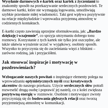
Wysyłanie darmowych e-kartek oraz kartek z życzeniami
to
znakomity sposób na przekazywanie serdecznych pozdrowień. Te
darmowe kartki, które nie wymagają logowania, umożliwiają
szybkie przesłanie miłej wiadomości. Taki gest wpływa pozytywnie
na relacje międzyludzkie i wprowadza przyjemną atmosferę w
codziennych kontaktach.
E-kartki często zawierają uprzejme sformułowania, jak:
„Bardzo
dziękuję i wzajemnie”
, co sprzyja utrzymaniu dobrego tonu
rozmowy. Korzystanie z tych kartek nie tylko jest oszczędne, ale
także ułatwia wyrażenie uczuć w wyjątkowy, osobisty sposób.
Wszystko to przyczynia się do zacieśniania więzi z bliskimi –
zarówno rodziną, jak i przyjaciółmi.
Jak stosować inspiracje i motywację w
pozdrowieniach?
Wzbogacanie naszych powitań
o inspirujące elementy polega na
wprowadzaniu
optymistycznych myśli
oraz
kreatywnych
akcentów
do naszego przekazu. Użycie
serdecznych słów
potrafi
rozweselić drugą osobę i poprawić jej nastrój, co z kolei zwiększa
pozytywną energię
w rozmowie. Osobiste i motywujące zwroty
przyczyniają się do
budowania głębszych relacji
oraz tworzą
przyjemniejszą atmosferę w komunikacji.