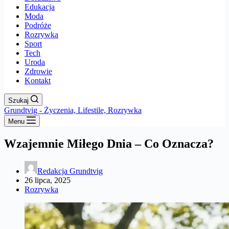
Edukacja
Moda
Podróże
Rozrywka
Sport
Tech
Uroda
Zdrowie
Kontakt
Szukaj
Grundtvig - Życzenia, Lifestile, Rozrywka
Menu
Wzajemnie Miłego Dnia – Co Oznacza?
Redakcja Grundtvig
26 lipca, 2025
Rozrywka