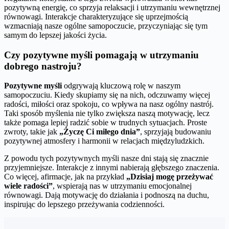
pozytywną energię, co sprzyja relaksacji i utrzymaniu wewnętrznej
równowagi. Interakcje charakteryzujące się uprzejmością
wzmacniają nasze ogólne samopoczucie, przyczyniając się tym
samym do lepszej jakości życia.
Czy pozytywne myśli pomagają w utrzymaniu
dobrego nastroju?
Pozytywne myśli
odgrywają kluczową rolę w naszym
samopoczuciu. Kiedy skupiamy się na nich, odczuwamy więcej
radości, miłości oraz spokoju, co wpływa na nasz ogólny nastrój.
Taki sposób myślenia nie tylko zwiększa naszą motywację, lecz
także pomaga lepiej radzić sobie w trudnych sytuacjach. Proste
zwroty, takie jak
„Życzę Ci miłego dnia”
, sprzyjają budowaniu
pozytywnej atmosfery i harmonii w relacjach międzyludzkich.
Z powodu tych pozytywnych myśli nasze dni stają się znacznie
przyjemniejsze. Interakcje z innymi nabierają głębszego znaczenia.
Co więcej, afirmacje, jak na przykład
„Dzisiaj mogę przeżywać
wiele radości”
, wspierają nas w utrzymaniu emocjonalnej
równowagi. Dają motywację do działania i podnoszą na duchu,
inspirując do lepszego przeżywania codzienności.