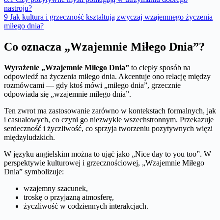
nastroju?
9
Jak kultura i grzeczność kształtują zwyczaj wzajemnego życzenia
miłego dnia?
Co oznacza „Wzajemnie Miłego Dnia”?
Wyrażenie „Wzajemnie Miłego Dnia”
to ciepły sposób na
odpowiedź na życzenia miłego dnia. Akcentuje ono relację między
rozmówcami — gdy ktoś mówi „miłego dnia”, grzecznie
odpowiada się „wzajemnie miłego dnia”.
Ten zwrot ma zastosowanie zarówno w kontekstach formalnych, jak
i casualowych, co czyni go niezwykle wszechstronnym. Przekazuje
serdeczność i życzliwość, co sprzyja tworzeniu pozytywnych więzi
międzyludzkich.
W języku angielskim można to ująć jako „Nice day to you too”. W
perspektywie kulturowej i grzecznościowej, „Wzajemnie Miłego
Dnia” symbolizuje:
wzajemny szacunek,
troskę o przyjazną atmosferę,
życzliwość w codziennych interakcjach.