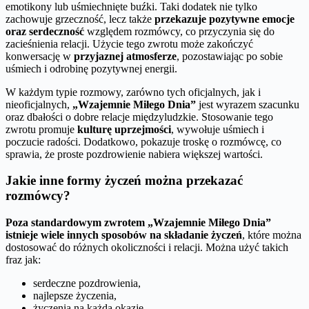
emotikony lub uśmiechnięte buźki. Taki dodatek nie tylko
zachowuje grzeczność, lecz także
przekazuje pozytywne emocje
oraz serdeczność
względem rozmówcy, co przyczynia się do
zacieśnienia relacji. Użycie tego zwrotu może zakończyć
konwersację w
przyjaznej atmosferze
, pozostawiając po sobie
uśmiech i odrobinę pozytywnej energii.
W każdym typie rozmowy, zarówno tych oficjalnych, jak i
nieoficjalnych,
„Wzajemnie Miłego Dnia”
jest wyrazem szacunku
oraz dbałości o dobre relacje międzyludzkie. Stosowanie tego
zwrotu promuje
kulturę uprzejmości
, wywołuje uśmiech i
poczucie radości. Dodatkowo, pokazuje troskę o rozmówcę, co
sprawia, że proste pozdrowienie nabiera większej wartości.
Jakie inne formy życzeń można przekazać
rozmówcy?
Poza standardowym zwrotem „Wzajemnie Miłego Dnia”
istnieje wiele innych sposobów na składanie życzeń
, które można
dostosować do różnych okoliczności i relacji. Można użyć takich
fraz jak:
serdeczne pozdrowienia,
najlepsze życzenia,
życzenia na każdą okazję.