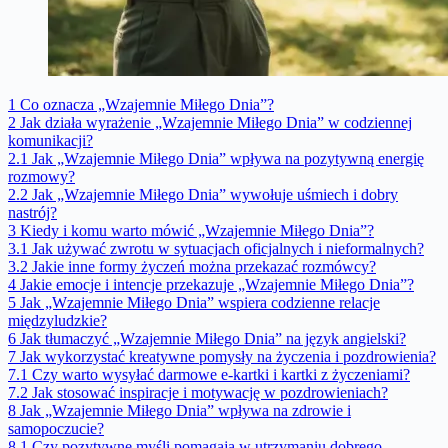
1
Co oznacza „Wzajemnie Miłego Dnia”?
2
Jak działa wyrażenie „Wzajemnie Miłego Dnia” w codziennej
komunikacji?
2.1
Jak „Wzajemnie Miłego Dnia” wpływa na pozytywną energię
rozmowy?
2.2
Jak „Wzajemnie Miłego Dnia” wywołuje uśmiech i dobry
nastrój?
3
Kiedy i komu warto mówić „Wzajemnie Miłego Dnia”?
3.1
Jak używać zwrotu w sytuacjach oficjalnych i nieformalnych?
3.2
Jakie inne formy życzeń można przekazać rozmówcy?
4
Jakie emocje i intencje przekazuje „Wzajemnie Miłego Dnia”?
5
Jak „Wzajemnie Miłego Dnia” wspiera codzienne relacje
międzyludzkie?
6
Jak tłumaczyć „Wzajemnie Miłego Dnia” na język angielski?
7
Jak wykorzystać kreatywne pomysły na życzenia i pozdrowienia?
7.1
Czy warto wysyłać darmowe e-kartki i kartki z życzeniami?
7.2
Jak stosować inspiracje i motywację w pozdrowieniach?
8
Jak „Wzajemnie Miłego Dnia” wpływa na zdrowie i
samopoczucie?
8.1
Czy pozytywne myśli pomagają w utrzymaniu dobrego