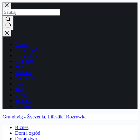
Przejdź
do
treści
Brak
wyników
Biznes
Dom i ogród
Doradztwo
Edukacja
Moda
Podróże
Rozrywka
Sport
Tech
Uroda
Zdrowie
Kontakt
Grundtvig - Życzenia, Lifestile, Rozrywka
Biznes
Dom i ogród
Doradztwo