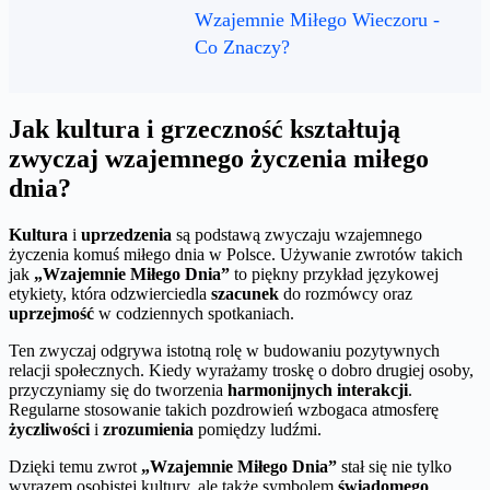
Wzajemnie Miłego Wieczoru -
Co Znaczy?
Jak kultura i grzeczność kształtują
zwyczaj wzajemnego życzenia miłego
dnia?
Kultura
i
uprzedzenia
są podstawą zwyczaju wzajemnego
życzenia komuś miłego dnia w Polsce. Używanie zwrotów takich
jak
„Wzajemnie Miłego Dnia”
to piękny przykład językowej
etykiety, która odzwierciedla
szacunek
do rozmówcy oraz
uprzejmość
w codziennych spotkaniach.
Ten zwyczaj odgrywa istotną rolę w budowaniu pozytywnych
relacji społecznych. Kiedy wyrażamy troskę o dobro drugiej osoby,
przyczyniamy się do tworzenia
harmonijnych interakcji
.
Regularne stosowanie takich pozdrowień wzbogaca atmosferę
życzliwości
i
zrozumienia
pomiędzy ludźmi.
Dzięki temu zwrot
„Wzajemnie Miłego Dnia”
stał się nie tylko
wyrazem osobistej kultury, ale także symbolem
świadomego