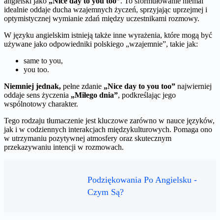
angielski jako
„Nice day to you too”
. To sformułowanie niemal
idealnie oddaje ducha wzajemnych życzeń, sprzyjając uprzejmej i
optymistycznej wymianie zdań między uczestnikami rozmowy.
W języku angielskim istnieją także inne wyrażenia, które mogą być
używane jako odpowiedniki polskiego „wzajemnie”, takie jak:
same to you,
you too.
Niemniej jednak,
pełne zdanie
„Nice day to you too”
najwierniej
oddaje sens życzenia
„Miłego dnia”
, podkreślając jego
wspólnotowy charakter.
Tego rodzaju tłumaczenie jest kluczowe zarówno w nauce języków,
jak i w codziennych interakcjach międzykulturowych. Pomaga ono
w utrzymaniu pozytywnej atmosfery oraz skutecznym
przekazywaniu intencji w rozmowach.
Podziękowania Po Angielsku -
Czym Są?