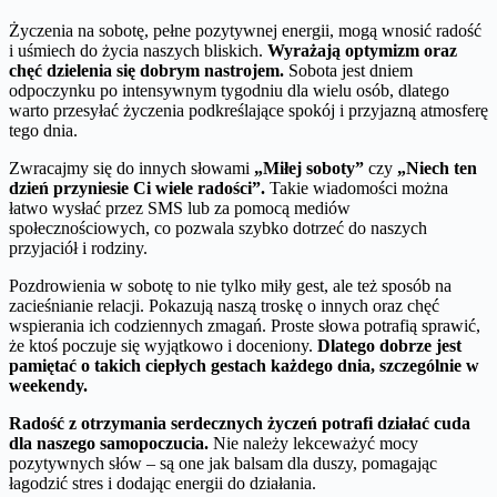
Życzenia na sobotę, pełne pozytywnej energii, mogą wnosić radość
i uśmiech do życia naszych bliskich.
Wyrażają optymizm oraz
chęć dzielenia się dobrym nastrojem.
Sobota jest dniem
odpoczynku po intensywnym tygodniu dla wielu osób, dlatego
warto przesyłać życzenia podkreślające spokój i przyjazną atmosferę
tego dnia.
Zwracajmy się do innych słowami
„Miłej soboty”
czy
„Niech ten
dzień przyniesie Ci wiele radości”.
Takie wiadomości można
łatwo wysłać przez SMS lub za pomocą mediów
społecznościowych, co pozwala szybko dotrzeć do naszych
przyjaciół i rodziny.
Pozdrowienia w sobotę to nie tylko miły gest, ale też sposób na
zacieśnianie relacji. Pokazują naszą troskę o innych oraz chęć
wspierania ich codziennych zmagań. Proste słowa potrafią sprawić,
że ktoś poczuje się wyjątkowo i doceniony.
Dlatego dobrze jest
pamiętać o takich ciepłych gestach każdego dnia, szczególnie w
weekendy.
Radość z otrzymania serdecznych życzeń potrafi działać cuda
dla naszego samopoczucia.
Nie należy lekceważyć mocy
pozytywnych słów – są one jak balsam dla duszy, pomagając
łagodzić stres i dodając energii do działania.