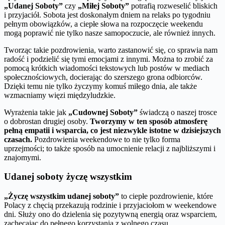
„Udanej Soboty”
czy
„Miłej Soboty”
potrafią rozweselić bliskich
i przyjaciół. Sobota jest doskonałym dniem na relaks po tygodniu
pełnym obowiązków, a ciepłe słowa na rozpoczęcie weekendu
mogą poprawić nie tylko nasze samopoczucie, ale również innych.
Tworząc takie pozdrowienia, warto zastanowić się, co sprawia nam
radość i podzielić się tymi emocjami z innymi. Można to zrobić za
pomocą krótkich wiadomości tekstowych lub postów w mediach
społecznościowych, docierając do szerszego grona odbiorców.
Dzięki temu nie tylko życzymy komuś miłego dnia, ale także
wzmacniamy więzi międzyludzkie.
Wyrażenia takie jak
„Cudownej Soboty”
świadczą o naszej trosce
o dobrostan drugiej osoby.
Tworzymy w ten sposób atmosferę
pełną empatii i wsparcia, co jest niezwykle istotne w dzisiejszych
czasach.
Pozdrowienia weekendowe to nie tylko forma
uprzejmości; to także sposób na umocnienie relacji z najbliższymi i
znajomymi.
Udanej soboty życzę wszystkim
„Życzę wszystkim udanej soboty”
to ciepłe pozdrowienie, które
Polacy z chęcią przekazują rodzinie i przyjaciołom w weekendowe
dni. Służy ono do dzielenia się pozytywną energią oraz wsparciem,
zachęcając do pełnego korzystania z wolnego czasu.