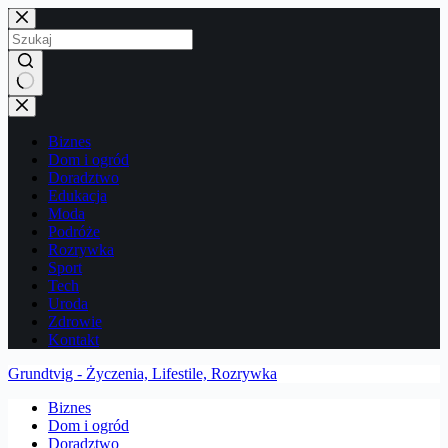
Przejdź
do
treści
Brak
wyników
Biznes
Dom i ogród
Doradztwo
Edukacja
Moda
Podróże
Rozrywka
Sport
Tech
Uroda
Zdrowie
Kontakt
Grundtvig - Życzenia, Lifestile, Rozrywka
Biznes
Dom i ogród
Doradztwo