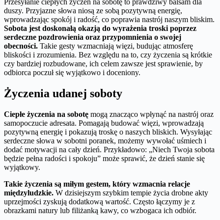
Przesyłanie ciepłych życzeń na sobotę to prawdziwy balsam dla
duszy. Przyjazne słowa niosą ze sobą pozytywną energię,
wprowadzając spokój i radość, co poprawia nastrój naszym bliskim.
Sobota jest doskonałą okazją do wyrażenia troski poprzez
serdeczne pozdrowienia oraz przypomnienia o swojej
obecności.
Takie gesty wzmacniają więzi, budując atmosferę
bliskości i zrozumienia. Bez względu na to, czy życzenia są krótkie
czy bardziej rozbudowane, ich celem zawsze jest sprawienie, by
odbiorca poczuł się wyjątkowo i doceniony.
Życzenia udanej soboty
Ciepłe życzenia na sobotę
mogą znacząco wpłynąć na nastrój oraz
samopoczucie adresata. Pomagają budować więzi, wprowadzają
pozytywną energię i pokazują troskę o naszych bliskich. Wysyłając
serdeczne słowa w sobotni poranek, możemy wywołać uśmiech i
dodać motywacji na cały dzień. Przykładowo: „Niech Twoja sobota
będzie pełna radości i spokoju” może sprawić, że dzień stanie się
wyjątkowy.
Takie życzenia są miłym gestem, który wzmacnia relacje
międzyludzkie.
W dzisiejszym szybkim tempie życia drobne akty
uprzejmości zyskują dodatkową wartość. Często łączymy je z
obrazkami natury lub filiżanką kawy, co wzbogaca ich odbiór.