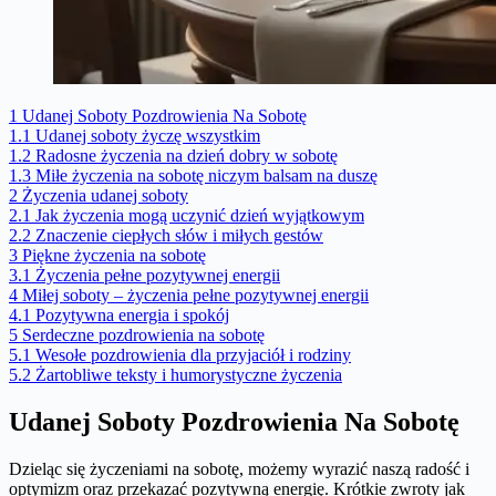
1
Udanej Soboty Pozdrowienia Na Sobotę
1.1
Udanej soboty życzę wszystkim
1.2
Radosne życzenia na dzień dobry w sobotę
1.3
Miłe życzenia na sobotę niczym balsam na duszę
2
Życzenia udanej soboty
2.1
Jak życzenia mogą uczynić dzień wyjątkowym
2.2
Znaczenie ciepłych słów i miłych gestów
3
Piękne życzenia na sobotę
3.1
Życzenia pełne pozytywnej energii
4
Miłej soboty – życzenia pełne pozytywnej energii
4.1
Pozytywna energia i spokój
5
Serdeczne pozdrowienia na sobotę
5.1
Wesołe pozdrowienia dla przyjaciół i rodziny
5.2
Żartobliwe teksty i humorystyczne życzenia
Udanej Soboty Pozdrowienia Na Sobotę
Dzieląc się życzeniami na sobotę, możemy wyrazić naszą radość i
optymizm oraz przekazać pozytywną energię. Krótkie zwroty jak