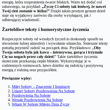
energię, która rozpromienia twarze bliskich. Warto też dodać coś
zabawnego, na przykład:
„Życzę Ci soboty tak leniwej, że nawet
Twój cień zostanie w łóżku!”
Dzięki takim prostym gestom dzień
staje się wyjątkowy zarówno dla osoby wysyłającej, jak i
odbierającej wiadomość.
Żartobliwe teksty i humorystyczne życzenia
Rozpoczęcie soboty od wesołych życzeń to doskonały sposób na
stworzenie luźnej atmosfery i wywołanie uśmiechu. Śmieszne teksty
potrafią przynieść radość na początek dnia. Przykładowo: „
Oby
Twoja sobota była jak kawa – intensywna, gorąca i trzymała
Cię na nogach przez cały dzień!
” Takie żartobliwe życzenia
skutecznie przekazują ciepło bliskim. Wykorzystując je w
codziennych rozmowach, łatwo dzielisz się radością i pozytywną
energią z rodziną oraz przyjaciółmi.
Powiązane wpisy:
Miłej Soboty – Znaczenie I Inspiracje
Udanej Soboty Pozdrowienia Na Sobotę
Pozdrowienia Na Sobotę
Wesołe Pozdrowienia Na Sobotę
Witam W Sobotę Miłego Dnia Życzę