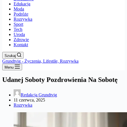
Edukacja
Moda
Podróże
Rozrywka
Sport
Tech
Uroda
Zdrowie
Kontakt
Szukaj
Grundtvig - Życzenia, Lifestile, Rozrywka
Menu
Udanej Soboty Pozdrowienia Na Sobotę
Redakcja Grundtvig
11 czerwca, 2025
Rozrywka