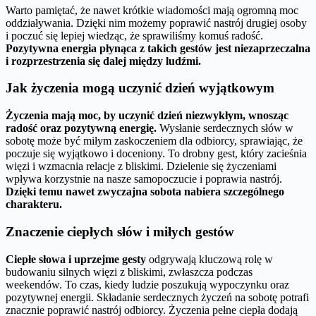
Warto pamiętać, że nawet krótkie wiadomości mają ogromną moc
oddziaływania. Dzięki nim możemy poprawić nastrój drugiej osoby
i poczuć się lepiej wiedząc, że sprawiliśmy komuś radość.
Pozytywna energia płynąca z takich gestów jest niezaprzeczalna
i rozprzestrzenia się dalej między ludźmi.
Jak życzenia mogą uczynić dzień wyjątkowym
Życzenia mają moc, by uczynić dzień niezwykłym, wnosząc
radość oraz pozytywną energię.
Wysłanie serdecznych słów w
sobotę może być miłym zaskoczeniem dla odbiorcy, sprawiając, że
poczuje się wyjątkowo i doceniony. To drobny gest, który zacieśnia
więzi i wzmacnia relacje z bliskimi. Dzielenie się życzeniami
wpływa korzystnie na nasze samopoczucie i poprawia nastrój.
Dzięki temu nawet zwyczajna sobota nabiera szczególnego
charakteru.
Znaczenie ciepłych słów i miłych gestów
Ciepłe słowa i uprzejme gesty
odgrywają kluczową rolę w
budowaniu silnych więzi z bliskimi, zwłaszcza podczas
weekendów. To czas, kiedy ludzie poszukują wypoczynku oraz
pozytywnej energii. Składanie serdecznych życzeń na sobotę potrafi
znacznie poprawić nastrój odbiorcy. Życzenia pełne ciepła dodają