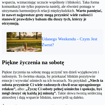
wsparcia, wzmacniając uczucie wspólnoty i bliskości. Taka forma
komunikacji nie tylko poprawia nastrój, ale również pomaga w
utrzymaniu harmonijnych relacji międzyludzkich.
Warto pamiętać,
że nawet najprostsze gesty mogą przynieść wiele radości i
stanowić prawdziwy balsam dla duszy tych, którzy je
otrzymują.
Udanego Weekendu - Czym Jest
Zwrot?
Piękne życzenia na sobotę
Piękne życzenia na sobotę mogą uczynić ten dzień wyjątkowym i
radosnym. To świetna okazja, by przekazać bliskim pozytywne
emocje i wywołać uśmiech na ich twarzach. Na przykład:
„Niech ta
sobota przyniesie Ci wiele radosnych chwil oraz upragnionego
relaksu”,
albo:
„Życzę Ci soboty pełnej uśmiechu i spokoju, byś
mógł cieszyć się każdą jej minutą”.
Takie słowa tworzą serdeczną
atmosferę i dają wsparcie bliskim, nawet jeśli są daleko.