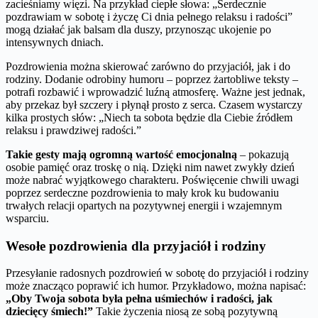
zacieśniamy więzi. Na przykład ciepłe słowa: „Serdecznie
pozdrawiam w sobotę i życzę Ci dnia pełnego relaksu i radości”
mogą działać jak balsam dla duszy, przynosząc ukojenie po
intensywnych dniach.
Pozdrowienia można skierować zarówno do przyjaciół, jak i do
rodziny. Dodanie odrobiny humoru – poprzez żartobliwe teksty –
potrafi rozbawić i wprowadzić luźną atmosferę. Ważne jest jednak,
aby przekaz był szczery i płynął prosto z serca. Czasem wystarczy
kilka prostych słów: „Niech ta sobota będzie dla Ciebie źródłem
relaksu i prawdziwej radości.”
Takie gesty mają ogromną wartość emocjonalną
– pokazują
osobie pamięć oraz troskę o nią. Dzięki nim nawet zwykły dzień
może nabrać wyjątkowego charakteru. Poświęcenie chwili uwagi
poprzez serdeczne pozdrowienia to mały krok ku budowaniu
trwałych relacji opartych na pozytywnej energii i wzajemnym
wsparciu.
Wesołe pozdrowienia dla przyjaciół i rodziny
Przesyłanie radosnych pozdrowień w sobotę do przyjaciół i rodziny
może znacząco poprawić ich humor. Przykładowo, można napisać:
„Oby Twoja sobota była pełna uśmiechów i radości, jak
dziecięcy śmiech!”
Takie życzenia niosą ze sobą pozytywną