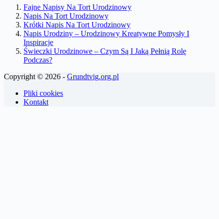
Fajne Napisy Na Tort Urodzinowy
Napis Na Tort Urodzinowy
Krótki Napis Na Tort Urodzinowy
Napis Urodziny – Urodzinowy Kreatywne Pomysły I
Inspiracje
Świeczki Urodzinowe – Czym Są I Jaką Pełnią Rolę
Podczas?
Copyright © 2026 -
Grundtvig.org.pl
Pliki cookies
Kontakt