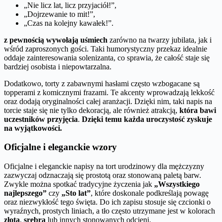
„Nie licz lat, licz przyjaciół!”,
„Dojrzewanie to mit!”,
„Czas na kolejny kawałek!”.
z pewnością wywołają uśmiech
zarówno na twarzy jubilata, jak i
wśród zaproszonych gości. Taki humorystyczny przekaz idealnie
oddaje zainteresowania solenizanta, co sprawia, że całość staje się
bardziej osobista i niepowtarzalna.
Dodatkowo, torty z zabawnymi hasłami często wzbogacane są
topperami z komicznymi frazami. Te akcenty wprowadzają lekkość
oraz dodają oryginalności całej aranżacji. Dzięki nim, taki napis na
torcie staje się nie tylko dekoracją, ale również atrakcją,
która bawi
uczestników przyjęcia
.
Dzięki temu każda uroczystość zyskuje
na wyjątkowości.
Oficjalne i eleganckie wzory
Oficjalne i eleganckie napisy na tort urodzinowy dla mężczyzny
zazwyczaj odznaczają się prostotą oraz stonowaną paletą barw.
Zwykle można spotkać tradycyjne życzenia jak
„Wszystkiego
najlepszego”
czy
„Sto lat”
, które doskonale podkreślają powagę
oraz niezwykłość tego święta. Do ich zapisu stosuje się czcionki o
wyraźnych, prostych liniach, a tło często utrzymane jest w kolorach
złota
,
srebra
lub innych stonowanych odcieni.