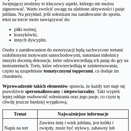
świętującej urodziny to kluczowy aspekt, którego nie można
zignorować. Warto zwrócić uwagę na ulubione aktywności i pasje
jubilata. Na przykład, jeśli solenizant ma zamiłowanie do sportu,
tekst na torcie może nawiązywać do:
piłki nożnej,
koszykówki,
innych dyscyplin.
Osoby z zamiłowaniem do motoryzacji będą zachwycone tortami
ozdobionymi motywami samochodowymi, natomiast miłośnicy
muzyki docenią dekoracje, które odzwierciedlają ich pasję do gry na
instrumentach. Torty, które odzwierciedlają te zainteresowania,
często są uzupełnione
tematycznymi topperami
, co dodaje im
charakteru.
Wprowadzenie takich elementów
sprawia, że każdy tort staje się
prawdziwie
spersonalizowany
i
niepowtarzalny
. Taki wypiek
lepiej oddaje osobowość solenizanta oraz jego pasje, co czyni tę
chwilę jeszcze bardziej wyjątkową.
Temat
Najważniejsze informacje
Zawiera imię i wiek jubilata, jest krótki i
Napis na tort
zwięzły, może być stylowy, zabawny lub