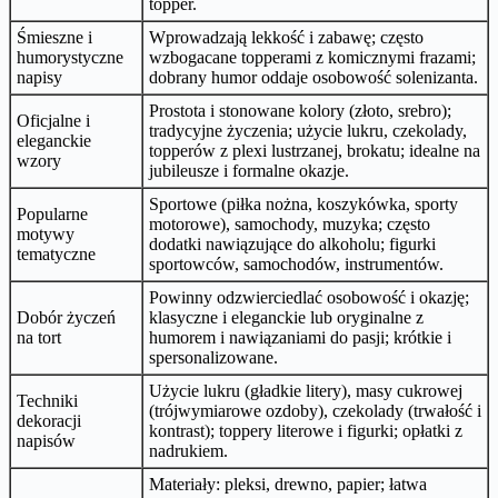
topper.
Śmieszne i
Wprowadzają lekkość i zabawę; często
humorystyczne
wzbogacane topperami z komicznymi frazami;
napisy
dobrany humor oddaje osobowość solenizanta.
Prostota i stonowane kolory (złoto, srebro);
Oficjalne i
tradycyjne życzenia; użycie lukru, czekolady,
eleganckie
topperów z plexi lustrzanej, brokatu; idealne na
wzory
jubileusze i formalne okazje.
Sportowe (piłka nożna, koszykówka, sporty
Popularne
motorowe), samochody, muzyka; często
motywy
dodatki nawiązujące do alkoholu; figurki
tematyczne
sportowców, samochodów, instrumentów.
Powinny odzwierciedlać osobowość i okazję;
Dobór życzeń
klasyczne i eleganckie lub oryginalne z
na tort
humorem i nawiązaniami do pasji; krótkie i
spersonalizowane.
Użycie lukru (gładkie litery), masy cukrowej
Techniki
(trójwymiarowe ozdoby), czekolady (trwałość i
dekoracji
kontrast); toppery literowe i figurki; opłatki z
napisów
nadrukiem.
Materiały: pleksi, drewno, papier; łatwa