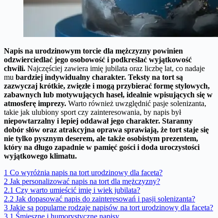
Napis na urodzinowym torcie dla mężczyzny powinien
odzwierciedlać jego osobowość i podkreślać wyjątkowość
chwili.
Najczęściej zawiera imię jubilata oraz liczbę lat, co nadaje
mu
bardziej indywidualny charakter.
Teksty na tort są
zazwyczaj krótkie, zwięzłe i mogą przybierać formę stylowych,
zabawnych lub motywujących haseł, idealnie wpisujących się w
atmosferę imprezy.
Warto również uwzględnić pasje solenizanta,
takie jak ulubiony sport czy zainteresowania, by napis był
niepowtarzalny i lepiej oddawał jego charakter.
Staranny
dobór słów oraz atrakcyjna oprawa sprawiają, że tort staje się
nie tylko pysznym deserem, ale także osobistym prezentem,
który na długo zapadnie w pamięć gości i doda uroczystości
wyjątkowego klimatu.
1
Co wyróżnia napis na tort urodzinowy dla faceta?
2
Jak personalizować napis na tort dla mężczyzny?
2.1
Czy warto umieścić imię i wiek jubilata?
2.2
Jak dopasować napis do zainteresowań i pasji solenizanta?
3
Jakie są popularne rodzaje napisów na tort urodzinowy dla faceta?
3.1
Śmieszne i humorystyczne napisy