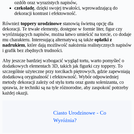
ozdób oraz wyrazistych napisów,
czekoladę
, dzięki swojej trwałości, wprowadzającą do
dekoracji kontrast i efektowność.
Również
toppery urodzinowe
stanowią świetną opcję dla
dekoracji. Te trwałe elementy, dostępne w formie liter, figur czy
wyróżniających napisów, można łatwo umieścić na torcie, co dodaje
mu charakteru. Interesującą alternatywą są także
opłatki z
nadrukiem
, które dają możliwość nałożenia realistycznych napisów
i grafik bez zbędnych trudności.
Aby jeszcze bardziej wzbogacić wygląd tortu, warto pomyśleć o
dodatkowych elementach 3D, takich jak figurki czy toppery. To
szczególnie użyteczne przy torcikach piętrowych, gdzie zapewniają
dodatkową oryginalność i efektowność. Wybór odpowiedniej
metody dekoracji zależy od stylu tortu oraz gustu solenizanta, co
sprawia, że techniki są na tyle różnorodne, aby zaspokoić potrzeby
każdej okazji.
Ciasto Urodzinowe - Co
Wyróżnia?