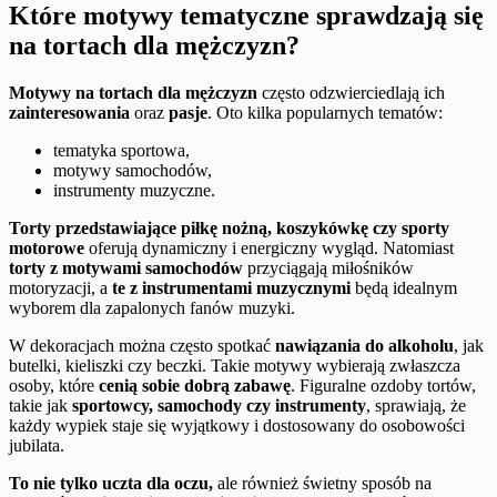
Które motywy tematyczne sprawdzają się
na tortach dla mężczyzn?
Motywy na tortach dla mężczyzn
często odzwierciedlają ich
zainteresowania
oraz
pasje
. Oto kilka popularnych tematów:
tematyka sportowa,
motywy samochodów,
instrumenty muzyczne.
Torty przedstawiające piłkę nożną, koszykówkę czy sporty
motorowe
oferują dynamiczny i energiczny wygląd. Natomiast
torty z motywami samochodów
przyciągają miłośników
motoryzacji, a
te z instrumentami muzycznymi
będą idealnym
wyborem dla zapalonych fanów muzyki.
W dekoracjach można często spotkać
nawiązania do alkoholu
, jak
butelki, kieliszki czy beczki. Takie motywy wybierają zwłaszcza
osoby, które
cenią sobie dobrą zabawę
. Figuralne ozdoby tortów,
takie jak
sportowcy, samochody czy instrumenty
, sprawiają, że
każdy wypiek staje się wyjątkowy i dostosowany do osobowości
jubilata.
To nie tylko uczta dla oczu,
ale również świetny sposób na