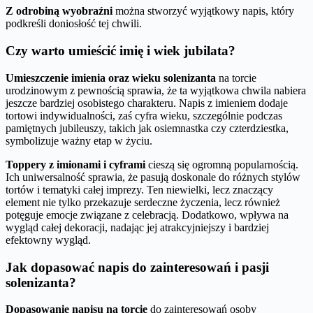
Z odrobiną wyobraźni
można stworzyć wyjątkowy napis, który
podkreśli doniosłość tej chwili.
Czy warto umieścić imię i wiek jubilata?
Umieszczenie imienia oraz wieku solenizanta
na torcie
urodzinowym z pewnością sprawia, że ta wyjątkowa chwila nabiera
jeszcze bardziej osobistego charakteru. Napis z imieniem dodaje
tortowi indywidualności, zaś cyfra wieku, szczególnie podczas
pamiętnych jubileuszy, takich jak osiemnastka czy czterdziestka,
symbolizuje ważny etap w życiu.
Toppery z imionami i cyframi
cieszą się ogromną popularnością.
Ich uniwersalność sprawia, że pasują doskonale do różnych stylów
tortów i tematyki całej imprezy. Ten niewielki, lecz znaczący
element nie tylko przekazuje serdeczne życzenia, lecz również
potęguje emocje związane z celebracją. Dodatkowo, wpływa na
wygląd całej dekoracji, nadając jej atrakcyjniejszy i bardziej
efektowny wygląd.
Jak dopasować napis do zainteresowań i pasji
solenizanta?
Dopasowanie napisu na torcie
do zainteresowań osoby