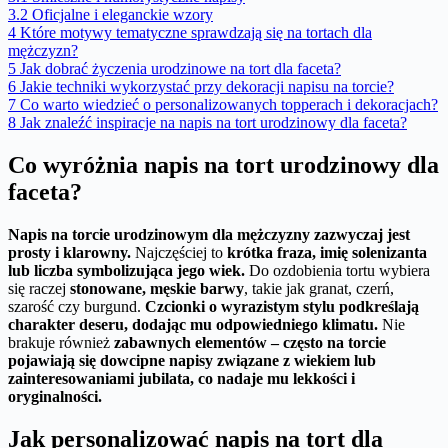
3.2
Oficjalne i eleganckie wzory
4
Które motywy tematyczne sprawdzają się na tortach dla
mężczyzn?
5
Jak dobrać życzenia urodzinowe na tort dla faceta?
6
Jakie techniki wykorzystać przy dekoracji napisu na torcie?
7
Co warto wiedzieć o personalizowanych topperach i dekoracjach?
8
Jak znaleźć inspiracje na napis na tort urodzinowy dla faceta?
Co wyróżnia napis na tort urodzinowy dla
faceta?
Napis na torcie urodzinowym dla mężczyzny zazwyczaj jest
prosty i klarowny.
Najczęściej to
krótka fraza, imię solenizanta
lub liczba symbolizująca jego wiek.
Do ozdobienia tortu wybiera
się raczej
stonowane, męskie barwy
, takie jak granat, czerń,
szarość czy burgund.
Czcionki o wyrazistym stylu podkreślają
charakter deseru, dodając mu odpowiedniego klimatu.
Nie
brakuje również
zabawnych elementów – często na torcie
pojawiają się dowcipne napisy związane z wiekiem lub
zainteresowaniami jubilata, co nadaje mu lekkości i
oryginalności.
Jak personalizować napis na tort dla