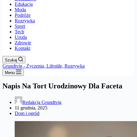
Edukacja
Moda
Podróże
Rozrywka
Sport
Tech
Uroda
Zdrowie
Kontakt
Szukaj
Grundtvig - Życzenia, Lifestile, Rozrywka
Menu
Napis Na Tort Urodzinowy Dla Faceta
Redakcja Grundtvig
11 grudnia, 2025
Dom i ogród