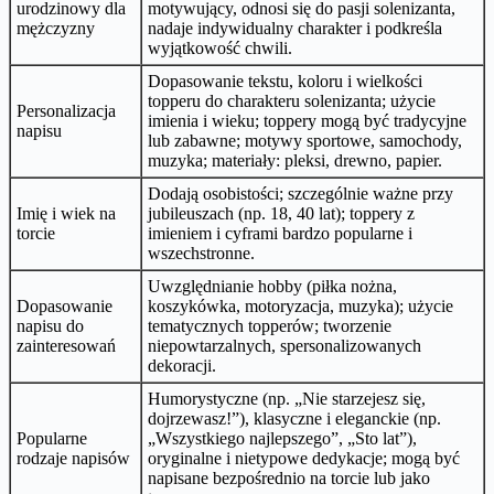
urodzinowy dla
motywujący, odnosi się do pasji solenizanta,
mężczyzny
nadaje indywidualny charakter i podkreśla
wyjątkowość chwili.
Dopasowanie tekstu, koloru i wielkości
topperu do charakteru solenizanta; użycie
Personalizacja
imienia i wieku; toppery mogą być tradycyjne
napisu
lub zabawne; motywy sportowe, samochody,
muzyka; materiały: pleksi, drewno, papier.
Dodają osobistości; szczególnie ważne przy
Imię i wiek na
jubileuszach (np. 18, 40 lat); toppery z
torcie
imieniem i cyframi bardzo popularne i
wszechstronne.
Uwzględnianie hobby (piłka nożna,
Dopasowanie
koszykówka, motoryzacja, muzyka); użycie
napisu do
tematycznych topperów; tworzenie
zainteresowań
niepowtarzalnych, spersonalizowanych
dekoracji.
Humorystyczne (np. „Nie starzejesz się,
dojrzewasz!”), klasyczne i eleganckie (np.
Popularne
„Wszystkiego najlepszego”, „Sto lat”),
rodzaje napisów
oryginalne i nietypowe dedykacje; mogą być
napisane bezpośrednio na torcie lub jako