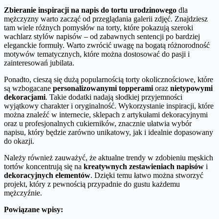
Zbieranie inspiracji na napis do tortu urodzinowego
dla
mężczyzny warto zacząć od przeglądania galerii zdjęć. Znajdziesz
tam wiele różnych pomysłów na torty, które pokazują szeroki
wachlarz stylów napisów – od zabawnych sentencji po bardziej
eleganckie formuły. Warto zwrócić uwagę na bogatą różnorodność
motywów tematycznych, które można dostosować do pasji i
zainteresowań jubilata.
Ponadto, cieszą się dużą popularnością torty okolicznościowe, które
są wzbogacane
personalizowanymi topperami
oraz
nietypowymi
dekoracjami
. Takie dodatki nadają słodkiej przyjemności
wyjątkowy charakter i oryginalność. Wykorzystanie inspiracji, które
można znaleźć w internecie, sklepach z artykułami dekoracyjnymi
oraz u profesjonalnych cukierników, znacznie ułatwia wybór
napisu, który będzie zarówno unikatowy, jak i idealnie dopasowany
do okazji.
Należy również zauważyć, że aktualne trendy w zdobieniu męskich
tortów koncentrują się na
kreatywnych zestawieniach napisów
i
dekoracyjnych elementów
. Dzięki temu łatwo można stworzyć
projekt, który z pewnością przypadnie do gustu każdemu
mężczyźnie.
Powiązane wpisy: