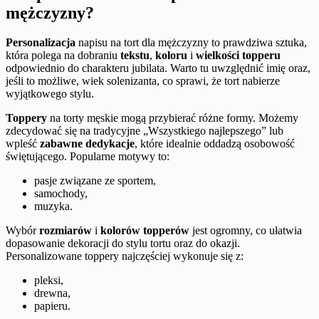
mężczyzny?
Personalizacja
napisu na tort dla mężczyzny to prawdziwa sztuka,
która polega na dobraniu
tekstu
,
koloru
i
wielkości topperu
odpowiednio do charakteru jubilata. Warto tu uwzględnić imię oraz,
jeśli to możliwe, wiek solenizanta, co sprawi, że tort nabierze
wyjątkowego stylu.
Toppery
na torty męskie mogą przybierać różne formy. Możemy
zdecydować się na tradycyjne „Wszystkiego najlepszego” lub
wpleść
zabawne dedykacje
, które idealnie oddadzą osobowość
świętującego. Popularne motywy to:
pasje związane ze sportem,
samochody,
muzyka.
Wybór
rozmiarów
i
kolorów topperów
jest ogromny, co ułatwia
dopasowanie dekoracji do stylu tortu oraz do okazji.
Personalizowane toppery najczęściej wykonuje się z:
pleksi,
drewna,
papieru.