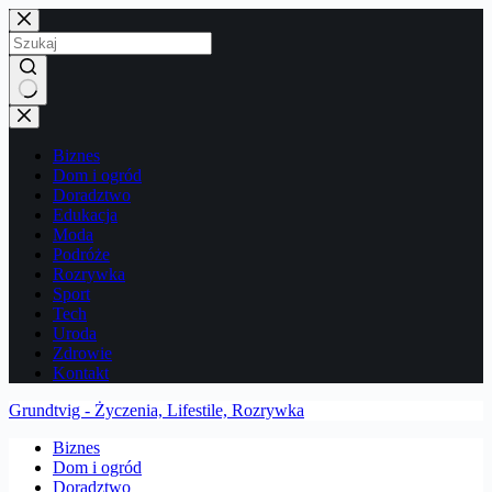
Przejdź
do
treści
Brak
wyników
Biznes
Dom i ogród
Doradztwo
Edukacja
Moda
Podróże
Rozrywka
Sport
Tech
Uroda
Zdrowie
Kontakt
Grundtvig - Życzenia, Lifestile, Rozrywka
Biznes
Dom i ogród
Doradztwo