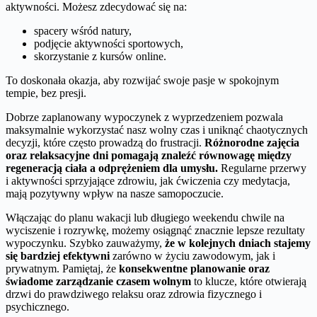
aktywności. Możesz zdecydować się na:
spacery wśród natury,
podjęcie aktywności sportowych,
skorzystanie z kursów online.
To doskonała okazja, aby rozwijać swoje pasje w spokojnym
tempie, bez presji.
Dobrze zaplanowany wypoczynek z wyprzedzeniem pozwala
maksymalnie wykorzystać nasz wolny czas i uniknąć chaotycznych
decyzji, które często prowadzą do frustracji.
Różnorodne zajęcia
oraz relaksacyjne dni pomagają znaleźć równowagę między
regeneracją ciała a odprężeniem dla umysłu.
Regularne przerwy
i aktywności sprzyjające zdrowiu, jak ćwiczenia czy medytacja,
mają pozytywny wpływ na nasze samopoczucie.
Włączając do planu wakacji lub długiego weekendu chwile na
wyciszenie i rozrywkę, możemy osiągnąć znacznie lepsze rezultaty
wypoczynku. Szybko zauważymy,
że w kolejnych dniach stajemy
się bardziej efektywni
zarówno w życiu zawodowym, jak i
prywatnym. Pamiętaj, że
konsekwentne planowanie oraz
świadome zarządzanie czasem wolnym
to klucze, które otwierają
drzwi do prawdziwego relaksu oraz zdrowia fizycznego i
psychicznego.