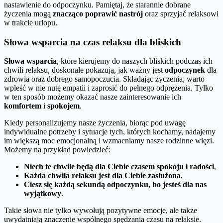
nastawienie do odpoczynku. Pamiętaj, że starannie dobrane
życzenia mogą
znacząco poprawić nastrój
oraz sprzyjać relaksowi
w trakcie urlopu.
Słowa wsparcia na czas relaksu dla bliskich
Słowa wsparcia
, które kierujemy do naszych bliskich podczas ich
chwili relaksu, doskonale pokazują, jak ważny jest
odpoczynek
dla
zdrowia oraz dobrego samopoczucia. Składając życzenia, warto
wpleść w nie nutę empatii i zaprosić do pełnego odprężenia. Tylko
w ten sposób możemy okazać nasze zainteresowanie ich
komfortem
i
spokojem
.
Kiedy personalizujemy nasze życzenia, biorąc pod uwagę
indywidualne potrzeby i sytuacje tych, których kochamy, nadajemy
im większą moc emocjonalną i wzmacniamy nasze rodzinne więzi.
Możemy na przykład powiedzieć:
Niech te chwile będą dla Ciebie czasem spokoju i radości
,
Każda chwila relaksu jest dla Ciebie zasłużona
,
Ciesz się każdą sekundą odpoczynku, bo jesteś dla nas
wyjątkowy
.
Takie słowa nie tylko wywołują pozytywne emocje, ale także
uwydatniają znaczenie wspólnego spędzania czasu na relaksie.