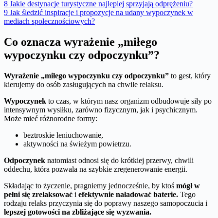
8
Jakie destynacje turystyczne najlepiej sprzyjają odprężeniu?
9
Jak śledzić inspiracje i propozycje na udany wypoczynek w
mediach społecznościowych?
Co oznacza wyrażenie „miłego
wypoczynku czy odpoczynku”?
Wyrażenie „miłego wypoczynku czy odpoczynku”
to gest, który
kierujemy do osób zasługujących na chwile relaksu.
Wypoczynek
to czas, w którym nasz organizm odbudowuje siły po
intensywnym wysiłku, zarówno fizycznym, jak i psychicznym.
Może mieć różnorodne formy:
beztroskie leniuchowanie,
aktywności na świeżym powietrzu.
Odpoczynek
natomiast odnosi się do krótkiej przerwy, chwili
oddechu, która pozwala na szybkie zregenerowanie energii.
Składając to życzenie, pragniemy jednocześnie, by ktoś
mógł w
pełni się zrelaksować
i
efektywnie naładować baterie.
Tego
rodzaju relaks przyczynia się do poprawy naszego samopoczucia i
lepszej gotowości na zbliżające się wyzwania.