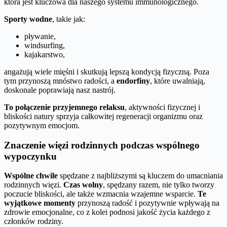
która jest kluczowa dla naszego systemu immunologicznego.
Sporty wodne
, takie jak:
pływanie,
windsurfing,
kajakarstwo,
angażują wiele mięśni i skutkują lepszą kondycją fizyczną. Poza
tym przynoszą mnóstwo radości, a
endorfiny
, które uwalniają,
doskonale poprawiają nasz nastrój.
To połączenie przyjemnego relaksu
, aktywności fizycznej i
bliskości natury sprzyja całkowitej regeneracji organizmu oraz
pozytywnym emocjom.
Znaczenie więzi rodzinnych podczas wspólnego
wypoczynku
Wspólne chwile
spędzane z najbliższymi są kluczem do umacniania
rodzinnych więzi.
Czas wolny
, spędzany razem, nie tylko tworzy
poczucie bliskości, ale także wzmacnia wzajemne wsparcie.
Te
wyjątkowe momenty
przynoszą radość i pozytywnie wpływają na
zdrowie emocjonalne, co z kolei podnosi jakość życia każdego z
członków rodziny.