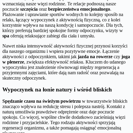
wzmacniają nasze więzi rodzinne. Te relacje podnoszą nasze
poczucie
szczęścia
oraz
bezpieczeństwa emocjonalnego
.
Plażowanie i uprawianie sportów wodnych to kolejny sposób na
relaks, łączący wypoczynek z aktywnością fizyczną, co z kolei
korzystnie wpływa na naszą kondycję i samopoczucie. Dla tych,
którzy preferują bardziej spokojne formy odpoczynku, wizyty w
spa
oferują relaksujące zabiegi dla ciała i umysłu.
Nawet niska intensywność aktywności fizycznej przynosi korzyści
dla naszego organizmu i wspiera pozytywne emocje. Łączenie
aktywności z odpoczynkiem, takimi jak
jazda na rowerze
czy
joga
w plenerze
, zwiększa efektywność relaksu. Kluczem do udanego
wypoczynku jest znalezienie równowagi między regeneracją a
przyjemnymi zajęciami, które dają nam radość oraz pozwalają na
skuteczny odpoczynek.
Wypoczynek na łonie natury i wśród bliskich
Spędzanie czasu na świeżym powietrzu
w towarzystwie bliskich
znacząco wpływa na redukcję stresu i polepsza nastrój. Kontakt z
naturą umożliwia prawdziwe odprężenie oraz daje poczucie
spokoju. Co więcej, wspólne chwile dodatkowo zacieśniają więzi
rodzinne i przyjacielskie. Tego rodzaju aktywności sprzyjają
regeneracji organizmu, a także pomagają osiągnąć emocjonalną