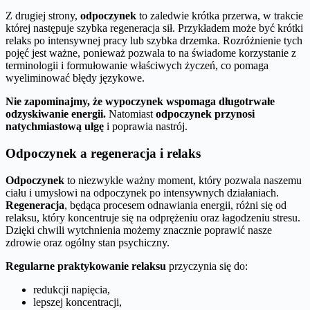
Z drugiej strony,
odpoczynek
to zaledwie krótka przerwa, w trakcie
której następuje szybka regeneracja sił. Przykładem może być krótki
relaks po intensywnej pracy lub szybka drzemka. Rozróżnienie tych
pojęć jest ważne, ponieważ pozwala to na świadome korzystanie z
terminologii i formułowanie właściwych życzeń, co pomaga
wyeliminować błędy językowe.
Nie zapominajmy, że wypoczynek wspomaga długotrwałe
odzyskiwanie energii.
Natomiast
odpoczynek przynosi
natychmiastową ulgę
i poprawia nastrój.
Odpoczynek a regeneracja i relaks
Odpoczynek
to niezwykle ważny moment, który pozwala naszemu
ciału i umysłowi na odpoczynek po intensywnych działaniach.
Regeneracja
, będąca procesem odnawiania energii, różni się od
relaksu, który koncentruje się na odprężeniu oraz łagodzeniu stresu.
Dzięki chwili wytchnienia możemy znacznie poprawić nasze
zdrowie oraz ogólny stan psychiczny.
Regularne praktykowanie relaksu
przyczynia się do:
redukcji napięcia,
lepszej koncentracji,