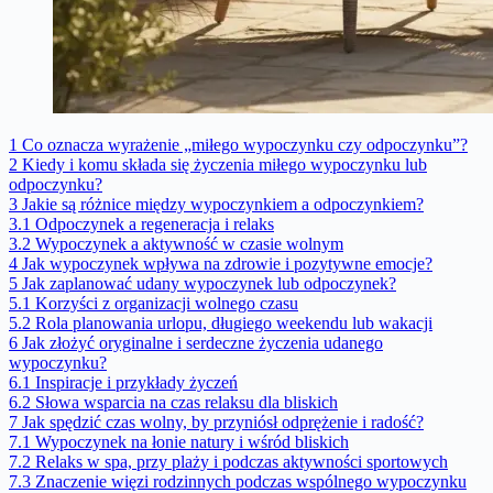
1
Co oznacza wyrażenie „miłego wypoczynku czy odpoczynku”?
2
Kiedy i komu składa się życzenia miłego wypoczynku lub
odpoczynku?
3
Jakie są różnice między wypoczynkiem a odpoczynkiem?
3.1
Odpoczynek a regeneracja i relaks
3.2
Wypoczynek a aktywność w czasie wolnym
4
Jak wypoczynek wpływa na zdrowie i pozytywne emocje?
5
Jak zaplanować udany wypoczynek lub odpoczynek?
5.1
Korzyści z organizacji wolnego czasu
5.2
Rola planowania urlopu, długiego weekendu lub wakacji
6
Jak złożyć oryginalne i serdeczne życzenia udanego
wypoczynku?
6.1
Inspiracje i przykłady życzeń
6.2
Słowa wsparcia na czas relaksu dla bliskich
7
Jak spędzić czas wolny, by przyniósł odprężenie i radość?
7.1
Wypoczynek na łonie natury i wśród bliskich
7.2
Relaks w spa, przy plaży i podczas aktywności sportowych
7.3
Znaczenie więzi rodzinnych podczas wspólnego wypoczynku