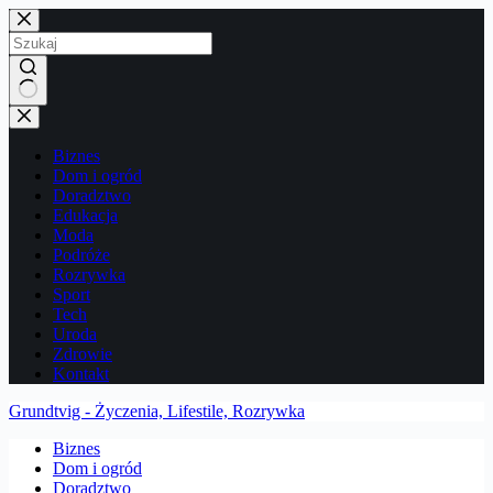
Przejdź
do
treści
Brak
wyników
Biznes
Dom i ogród
Doradztwo
Edukacja
Moda
Podróże
Rozrywka
Sport
Tech
Uroda
Zdrowie
Kontakt
Grundtvig - Życzenia, Lifestile, Rozrywka
Biznes
Dom i ogród
Doradztwo