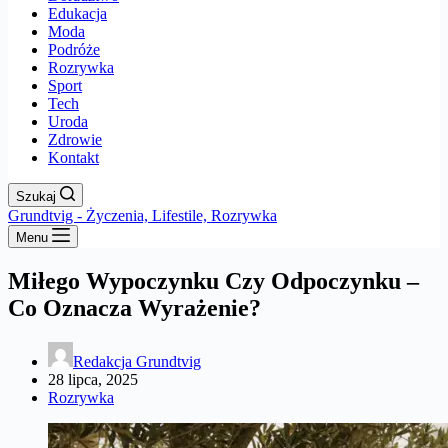
Edukacja
Moda
Podróże
Rozrywka
Sport
Tech
Uroda
Zdrowie
Kontakt
Szukaj
Grundtvig - Życzenia, Lifestile, Rozrywka
Menu
Miłego Wypoczynku Czy Odpoczynku –
Co Oznacza Wyrażenie?
Redakcja Grundtvig
28 lipca, 2025
Rozrywka