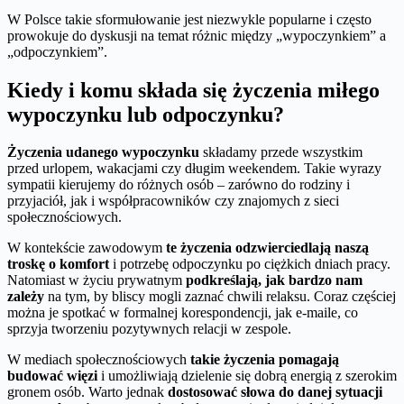
W Polsce takie sformułowanie jest niezwykle popularne i często
prowokuje do dyskusji na temat różnic między „wypoczynkiem” a
„odpoczynkiem”.
Kiedy i komu składa się życzenia miłego
wypoczynku lub odpoczynku?
Życzenia udanego wypoczynku
składamy przede wszystkim
przed urlopem, wakacjami czy długim weekendem. Takie wyrazy
sympatii kierujemy do różnych osób – zarówno do rodziny i
przyjaciół, jak i współpracowników czy znajomych z sieci
społecznościowych.
W kontekście zawodowym
te życzenia odzwierciedlają naszą
troskę o komfort
i potrzebę odpoczynku po ciężkich dniach pracy.
Natomiast w życiu prywatnym
podkreślają, jak bardzo nam
zależy
na tym, by bliscy mogli zaznać chwili relaksu. Coraz częściej
można je spotkać w formalnej korespondencji, jak e-maile, co
sprzyja tworzeniu pozytywnych relacji w zespole.
W mediach społecznościowych
takie życzenia pomagają
budować więzi
i umożliwiają dzielenie się dobrą energią z szerokim
gronem osób. Warto jednak
dostosować słowa do danej sytuacji