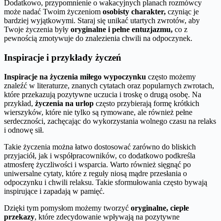
Dodatkowo, przypomnienie o wakacyjnych planach rozmówcy
może nadać Twoim życzeniom
osobisty charakter,
czyniąc je
bardziej wyjątkowymi. Staraj się unikać utartych zwrotów, aby
Twoje życzenia były
oryginalne i pełne entuzjazmu,
co z
pewnością zmotywuje do znalezienia chwili na odpoczynek.
Inspiracje i przykłady życzeń
Inspiracje na życzenia miłego wypoczynku
często możemy
znaleźć w literaturze, znanych cytatach oraz popularnych zwrotach,
które przekazują pozytywne uczucia i troskę o drugą osobę. Na
przykład,
życzenia na urlop
często przybierają formę krótkich
wierszyków, które nie tylko są rymowane, ale również pełne
serdeczności, zachęcając do wykorzystania wolnego czasu na relaks
i odnowę sił.
Takie życzenia można łatwo dostosować zarówno do bliskich
przyjaciół, jak i współpracowników, co dodatkowo podkreśla
atmosferę życzliwości i wsparcia. Warto również sięgnąć po
uniwersalne cytaty, które z reguły niosą mądre przesłania o
odpoczynku i chwili relaksu. Takie sformułowania często bywają
inspirujące i zapadają w pamięć.
Dzięki tym pomysłom możemy tworzyć
oryginalne, ciepłe
przekazy
, które zdecydowanie wpływają na pozytywne