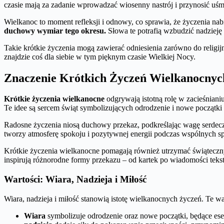
czasie mają za zadanie wprowadzać wiosenny nastrój i przynosić uś
Wielkanoc to moment refleksji i odnowy, co sprawia, że życzenia nab
duchowy wymiar tego okresu.
Słowa te potrafią wzbudzić nadzieję i
Takie krótkie życzenia mogą zawierać odniesienia zarówno do relig
znajdzie coś dla siebie w tym pięknym czasie Wielkiej Nocy.
Znaczenie Krótkich Życzeń Wielkanocnyc
Krótkie życzenia wielkanocne
odgrywają istotną rolę w zacieśnian
Te idee są sercem świąt symbolizujących odrodzenie i nowe początki
Radosne życzenia niosą duchowy przekaz, podkreślając wagę serdecznoś
tworzy atmosferę spokoju i pozytywnej energii podczas wspólnych s
Krótkie życzenia wielkanocne pomagają również utrzymać świąteczny 
inspirują różnorodne formy przekazu – od kartek po wiadomości teks
Wartości: Wiara, Nadzieja i Miłość
Wiara, nadzieja i miłość stanowią istotę wielkanocnych życzeń. Te w
Wiara
symbolizuje odrodzenie oraz nowe początki, będące es