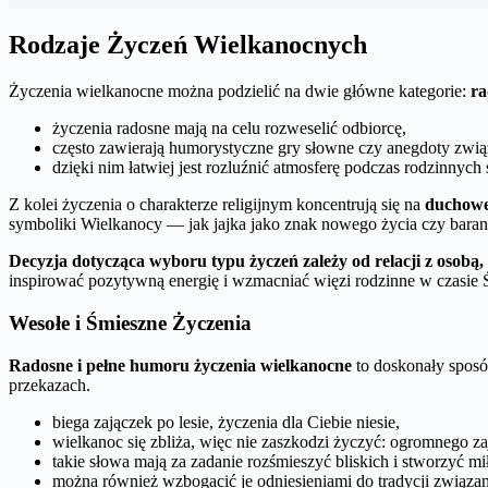
Rodzaje Życzeń Wielkanocnych
Życzenia wielkanocne można podzielić na dwie główne kategorie:
ra
życzenia radosne mają na celu rozweselić odbiorcę,
często zawierają humorystyczne gry słowne czy anegdoty zwią
dzięki nim łatwiej jest rozluźnić atmosferę podczas rodzinnych
Z kolei życzenia o charakterze religijnym koncentrują się na
duchowej
symboliki Wielkanocy — jak jajka jako znak nowego życia czy baranek
Decyzja dotycząca wyboru typu życzeń zależy od relacji z osobą, 
inspirować pozytywną energię i wzmacniać więzi rodzinne w czasie
Wesołe i Śmieszne Życzenia
Radosne i pełne humoru życzenia wielkanocne
to doskonały sposób
przekazach.
biega zajączek po lesie, życzenia dla Ciebie niesie,
wielkanoc się zbliża, więc nie zaszkodzi życzyć: ogromnego zaj
takie słowa mają za zadanie rozśmieszyć bliskich i stworzyć m
można również wzbogacić je odniesieniami do tradycji związa