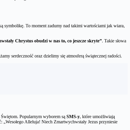
ką symbolikę. To moment zadumy nad takimi wartościami jak wiara,
stały Chrystus obudzi w nas to, co jeszcze skryte”
. Takie słowa
ażamy serdeczność oraz dzielimy się atmosferą świątecznej radości.
wym Świętom. Popularnym wyborem są
SMS-y
, które umożliwiają
: „Wesołego Alleluja! Niech Zmartwychwstały Jezus przyniesie