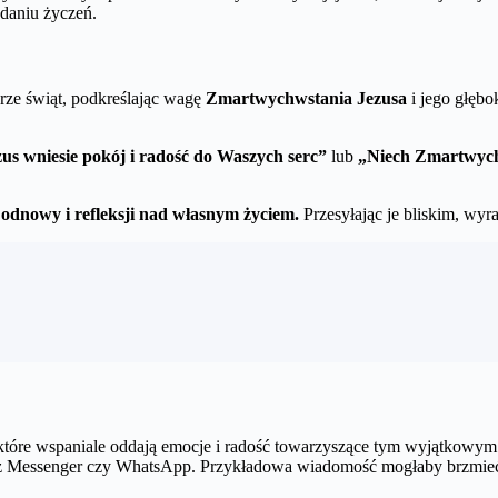
daniu życzeń.
rze świąt, podkreślając wagę
Zmartwychwstania Jezusa
i jego głębo
s wniesie pokój i radość do Waszych serc”
lub
„Niech Zmartwychw
o odnowy i refleksji nad własnym życiem.
Przesyłając je bliskim, wyr
 które wspaniale oddają emocje i radość towarzyszące tym wyjątko
rzez Messenger czy WhatsApp. Przykładowa wiadomość mogłaby brzmieć