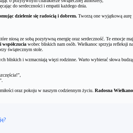
ając o pozytywnym charakterze świątecznej atmosfery,
cając do serdeczności i empatii każdego dnia.
omując dzielenie się radością i dobrem.
Tworzą one wyjątkową aurę pe
óre niosą ze sobą pozytywną energię oraz serdeczność. Te emocje m
 i współczucia
wobec bliskich nam osób. Wielkanoc sprzyja refleksji 
przy świątecznym stole.
ch bliskich i wzmacniają więzi rodzinne. Warto wybierać słowa budz
zczęścia!”,
”.
i miłości oraz pokoju w naszym codziennym życiu.
Radosna Wielkano
ją?