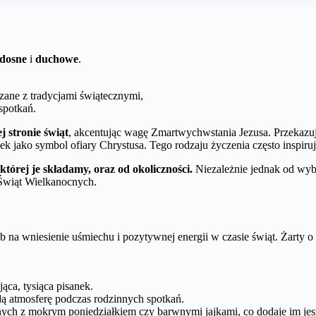
dosne
i
duchowe
.
zane z tradycjami świątecznymi,
 spotkań.
 stronie świąt
, akcentując wagę Zmartwychwstania Jezusa. Przekazują
 jako symbol ofiary Chrystusa. Tego rodzaju życzenia często inspirują 
której je składamy, oraz od okoliczności.
Niezależnie jednak od wybra
 Świąt Wielkanocnych.
 na wniesienie uśmiechu i pozytywnej energii w czasie świąt. Żarty o 
ąca, tysiąca pisanek.
iłą atmosferę podczas rodzinnych spotkań.
nych z mokrym poniedziałkiem czy barwnymi jajkami, co dodaje im je