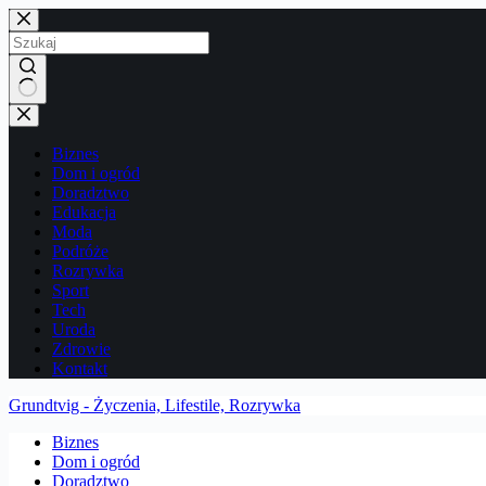
Przejdź
do
treści
Brak
wyników
Biznes
Dom i ogród
Doradztwo
Edukacja
Moda
Podróże
Rozrywka
Sport
Tech
Uroda
Zdrowie
Kontakt
Grundtvig - Życzenia, Lifestile, Rozrywka
Biznes
Dom i ogród
Doradztwo