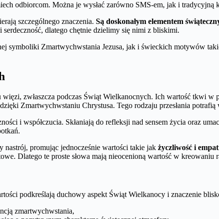
miech odbiorcom. Można je wysłać zarówno SMS-em, jak i tradycyjną k
ierają szczególnego znaczenia.
Są doskonałym elementem świąteczny
 serdeczność, dlatego chętnie dzielimy się nimi z bliskimi.
ijnej symboliki Zmartwychwstania Jezusa, jak i świeckich motywów tak
h
iu więzi, zwłaszcza podczas Świąt Wielkanocnych. Ich wartość tkwi w
 dzięki Zmartwychwstaniu Chrystusa. Tego rodzaju przesłania potrafi
ci i współczucia. Skłaniają do refleksji nad sensem życia oraz umacni
potkań.
nastrój, promując jednocześnie wartości takie jak
życzliwość i empat
towe. Dlatego te proste słowa mają nieocenioną wartość w kreowaniu 
artości podkreślają duchowy aspekt Świąt Wielkanocy i znaczenie blisko
encją zmartwychwstania,