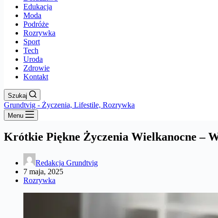
Edukacja
Moda
Podróże
Rozrywka
Sport
Tech
Uroda
Zdrowie
Kontakt
Szukaj
Grundtvig - Życzenia, Lifestile, Rozrywka
Menu
Krótkie Piękne Życzenia Wielkanocne – 
Redakcja Grundtvig
7 maja, 2025
Rozrywka