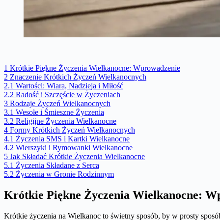
1
Krótkie Piękne Życzenia Wielkanocne: Wprowadzenie
2
Znaczenie Krótkich Życzeń Wielkanocnych
2.1
Wartości: Wiara, Nadzieja i Miłość
2.2
Radość i Szczęście w Życzeniach
3
Rodzaje Życzeń Wielkanocnych
3.1
Wesołe i Śmieszne Życzenia
3.2
Religijne Życzenia Wielkanocne
4
Formy Krótkich Życzeń Wielkanocnych
4.1
Życzenia SMS i Kartki Wielkanocne
4.2
Wierszyki i Rymowanki Wielkanocne
5
Jak Składać Krótkie Życzenia Wielkanocne
5.1
Życzenia Składane z Serca
5.2
Życzenia w Gronie Rodzinnym
Krótkie Piękne Życzenia Wielkanocne: W
Krótkie życzenia na Wielkanoc to świetny sposób, by w prosty sposó