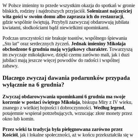
W Polsce imieniny to przede wszystkim okazja do spotkań w gronie
bliskich, rodziny i najdroższych przyjaciół.
Solenizant najczęściej
wita gości w swoim domu albo zaprasza ich do restauracji
,
gdzie wspólnie świętują. Przybyli zazwyczaj obdarowują jubilata
kwiatami, słodkościami bądź niewielkimi upominkami.
Podczas uroczystości nie brakuje toastów, wspólnego śpiewania
„Sto lat” oraz serdecznych życzeń.
Jednak imieniny Mikołaja
obchodzone 6 grudnia mają wyjątkowy charakter.
Towarzyszą
im zwyczaje mikołajkowe, dzięki czemu zarówno mali, jak i duzi
jubilaci mają jeszcze więcej powodów do radości i wspólnej
zabawy.
Dlaczego zwyczaj dawania podarunków przypada
wyłącznie na 6 grudnia?
Zwyczaj obdarowywania upominkami 6 grudnia ma swoje
korzenie w postaci świętego Mikołaja
, biskupa Miry z IV wieku,
znanego z wielkiej hojności i dobroczynności.
Według legend
,
potajemnie wspierał potrzebujących, wrzucając złote monety przez
okno lub komin.
Przez wieki ta tradycja była pielęgnowana zarówno przez
Kościół
, jak i lokalne społeczności, aż w końcu przekształciła się w