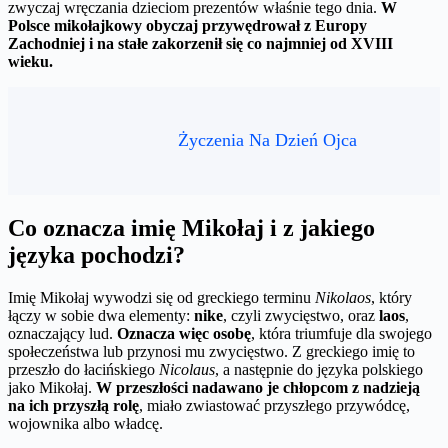
zwyczaj wręczania dzieciom prezentów właśnie tego dnia.
W
Polsce mikołajkowy obyczaj przywędrował z Europy
Zachodniej i na stałe zakorzenił się co najmniej od XVIII
wieku.
Życzenia Na Dzień Ojca
Co oznacza imię Mikołaj i z jakiego
języka pochodzi?
Imię Mikołaj wywodzi się od greckiego terminu
Nikolaos
, który
łączy w sobie dwa elementy:
nike
, czyli zwycięstwo, oraz
laos
,
oznaczający lud.
Oznacza więc osobę
, która triumfuje dla swojego
społeczeństwa lub przynosi mu zwycięstwo. Z greckiego imię to
przeszło do łacińskiego
Nicolaus
, a następnie do języka polskiego
jako Mikołaj.
W przeszłości nadawano je chłopcom z nadzieją
na ich przyszłą rolę
, miało zwiastować przyszłego przywódcę,
wojownika albo władcę.