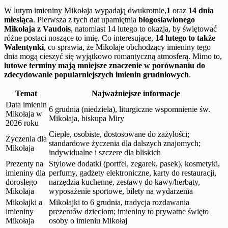
W lutym imieniny Mikołaja wypadają dwukrotnie,
1
oraz
14 dnia
miesiąca
. Pierwsza z tych dat upamiętnia
błogosławionego
Mikołaja z Vaudois
, natomiast 14 lutego to okazja, by świętować
różne postaci noszące to imię. Co interesujące,
14 lutego to także
Walentynki
, co sprawia, że Mikołaje obchodzący imieniny tego
dnia mogą cieszyć się wyjątkowo romantyczną atmosferą. Mimo to,
lutowe terminy mają mniejsze znaczenie w porównaniu do
zdecydowanie popularniejszych imienin grudniowych
.
Temat
Najważniejsze informacje
Data imienin
6 grudnia (niedziela), liturgiczne wspomnienie św.
Mikołaja w
Mikołaja, biskupa Miry
2026 roku
Ciepłe, osobiste, dostosowane do zażyłości;
Życzenia dla
standardowe życzenia dla dalszych znajomych;
Mikołaja
indywidualne i szczere dla bliskich
Prezenty na
Stylowe dodatki (portfel, zegarek, pasek), kosmetyki,
imieniny dla
perfumy, gadżety elektroniczne, karty do restauracji,
dorosłego
narzędzia kuchenne, zestawy do kawy/herbaty,
Mikołaja
wyposażenie sportowe, bilety na wydarzenia
Mikołajki a
Mikołajki to 6 grudnia, tradycja rozdawania
imieniny
prezentów dzieciom; imieniny to prywatne święto
Mikołaja
osoby o imieniu Mikołaj