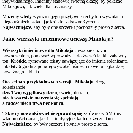
indywidualnego. Imieniny stanowią świetną okazję, by pokazać
Mikołajowi, jak wiele dla nas znaczy.
Możemy wtedy wyróżnić jego pozytywne cechy lub wywołać u
niego uśmiech, składając krótkie, zabawne życzenia.
Najważniejsze
, aby były one szczere i pochodziły prosto z serca.
Jakie wierszyki imieninowe ucieszą Mikołaja?
Wierszyki imieninowe dla Mikołaja
cieszą się dużym
powodzeniem, ponieważ wprowadzają do życzeń lekki i zabawny
ton.
Krótkie
, rymowane teksty nawiązujące do imienia solenizanta
lub daty 6 grudnia potrafią wywołać uśmiech nawet u najbardziej
poważnego jubilata.
Oto jedna z przykładowych wersji:
.
Mikołaju
, drogi
solenizancie,
dziś Twój wyjątkowy dzień
, świętuj do rana,
niech wszystkie marzenia się spełniają,
a radość niech trwa bez końca.
Takie rymowanki świetnie sprawdzą się
zarówno w SMS-ie,
wiadomości e-mail, jak i na tradycyjnej kartce z życzeniami.
Najważniejsze
, by były szczere i płynęły prosto z serca.