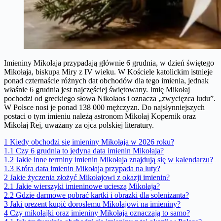
Imieniny Mikołaja przypadają głównie 6 grudnia, w dzień świętego
Mikołaja, biskupa Miry z IV wieku. W Kościele katolickim istnieje
ponad czternaście różnych dat obchodów dla tego imienia, jednak
właśnie 6 grudnia jest najczęściej świętowany. Imię Mikołaj
pochodzi od greckiego słowa Nikolaos i oznacza „zwycięzca ludu”.
W Polsce nosi je ponad 138 000 mężczyzn. Do najsłynniejszych
postaci o tym imieniu należą astronom Mikołaj Kopernik oraz
Mikołaj Rej, uważany za ojca polskiej literatury.
1
Kiedy obchodzi się imieniny Mikołaja w 2026 roku?
1.1
Czy 6 grudnia to jedyna data imienin Mikołaja?
1.2
Jakie inne terminy imienin Mikołaja znajdują się w kalendarzu?
1.3
Która data imienin Mikołaja przypada na luty?
2
Jakie życzenia złożyć Mikołajowi z okazji imienin?
2.1
Jakie wierszyki imieninowe ucieszą Mikołaja?
2.2
Gdzie darmowe pobrać kartki i obrazki dla solenizanta?
3
Jaki prezent kupić dorosłemu Mikołajowi na imieniny?
4
Czy mikołajki oraz imieniny Mikołaja oznaczają to samo?