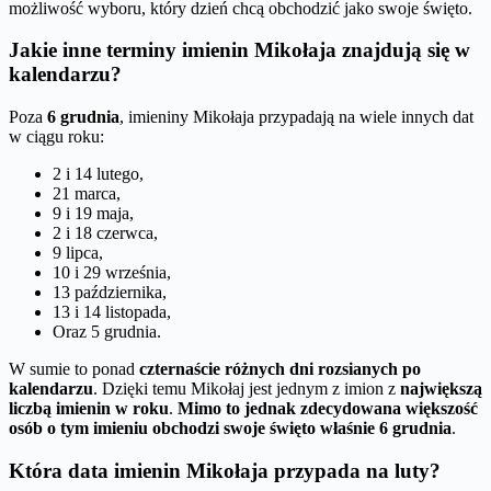
możliwość wyboru, który dzień chcą obchodzić jako swoje święto.
Jakie inne terminy imienin Mikołaja znajdują się w
kalendarzu?
Poza
6 grudnia
, imieniny Mikołaja przypadają na wiele innych dat
w ciągu roku:
2 i 14 lutego,
21 marca,
9 i 19 maja,
2 i 18 czerwca,
9 lipca,
10 i 29 września,
13 października,
13 i 14 listopada,
Oraz 5 grudnia.
W sumie to ponad
czternaście różnych dni rozsianych po
kalendarzu
. Dzięki temu Mikołaj jest jednym z imion z
największą
liczbą imienin w roku
.
Mimo to jednak zdecydowana większość
osób o tym imieniu obchodzi swoje święto właśnie 6 grudnia
.
Która data imienin Mikołaja przypada na luty?