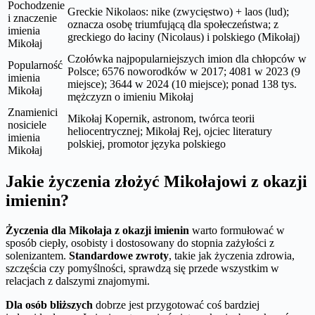
Pochodzenie
Greckie Nikolaos: nike (zwycięstwo) + laos (lud);
i znaczenie
oznacza osobę triumfującą dla społeczeństwa; z
imienia
greckiego do łaciny (Nicolaus) i polskiego (Mikołaj)
Mikołaj
Czołówka najpopularniejszych imion dla chłopców w
Popularność
Polsce; 6576 noworodków w 2017; 4081 w 2023 (9
imienia
miejsce); 3644 w 2024 (10 miejsce); ponad 138 tys.
Mikołaj
mężczyzn o imieniu Mikołaj
Znamienici
Mikołaj Kopernik, astronom, twórca teorii
nosiciele
heliocentrycznej; Mikołaj Rej, ojciec literatury
imienia
polskiej, promotor języka polskiego
Mikołaj
Jakie życzenia złożyć Mikołajowi z okazji
imienin?
Życzenia dla Mikołaja z okazji imienin
warto formułować w
sposób ciepły, osobisty i dostosowany do stopnia zażyłości z
solenizantem.
Standardowe zwroty
, takie jak życzenia zdrowia,
szczęścia czy pomyślności, sprawdzą się przede wszystkim w
relacjach z dalszymi znajomymi.
Dla osób bliższych
dobrze jest przygotować coś bardziej