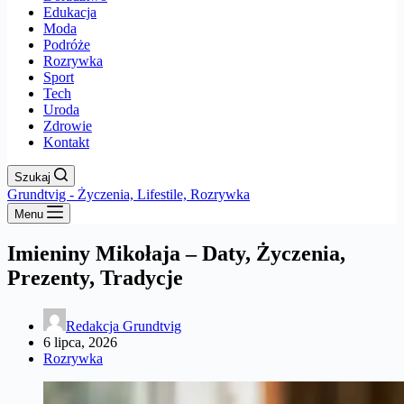
Edukacja
Moda
Podróże
Rozrywka
Sport
Tech
Uroda
Zdrowie
Kontakt
Szukaj
Grundtvig - Życzenia, Lifestile, Rozrywka
Menu
Imieniny Mikołaja – Daty, Życzenia,
Prezenty, Tradycje
Redakcja Grundtvig
6 lipca, 2026
Rozrywka