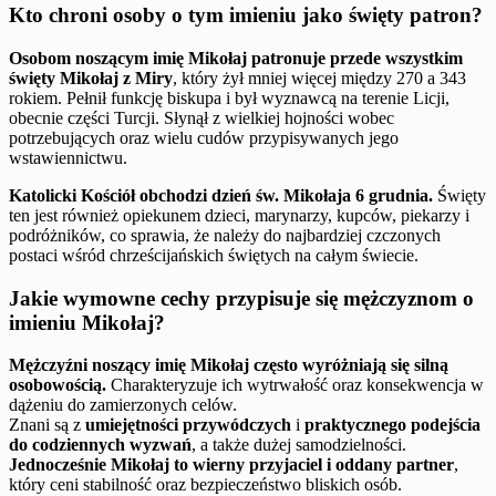
Kto chroni osoby o tym imieniu jako święty patron?
Osobom noszącym imię Mikołaj patronuje przede wszystkim
święty Mikołaj z Miry
, który żył mniej więcej między 270 a 343
rokiem. Pełnił funkcję biskupa i był wyznawcą na terenie Licji,
obecnie części Turcji. Słynął z wielkiej hojności wobec
potrzebujących oraz wielu cudów przypisywanych jego
wstawiennictwu.
Katolicki Kościół obchodzi dzień św. Mikołaja 6 grudnia.
Święty
ten jest również opiekunem dzieci, marynarzy, kupców, piekarzy i
podróżników, co sprawia, że należy do najbardziej czczonych
postaci wśród chrześcijańskich świętych na całym świecie.
Jakie wymowne cechy przypisuje się mężczyznom o
imieniu Mikołaj?
Mężczyźni noszący imię Mikołaj często wyróżniają się silną
osobowością.
Charakteryzuje ich wytrwałość oraz konsekwencja w
dążeniu do zamierzonych celów.
Znani są z
umiejętności przywódczych
i
praktycznego podejścia
do codziennych wyzwań
, a także dużej samodzielności.
Jednocześnie Mikołaj to wierny przyjaciel i oddany partner
,
który ceni stabilność oraz bezpieczeństwo bliskich osób.