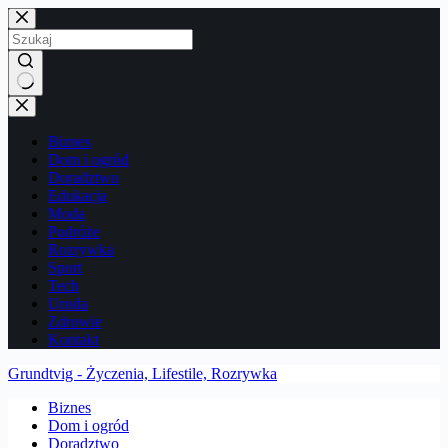
Przejdź
do
treści
Brak
wyników
Biznes
Dom i ogród
Doradztwo
Edukacja
Moda
Podróże
Rozrywka
Sport
Tech
Uroda
Zdrowie
Kontakt
Grundtvig - Życzenia, Lifestile, Rozrywka
Biznes
Dom i ogród
Doradztwo