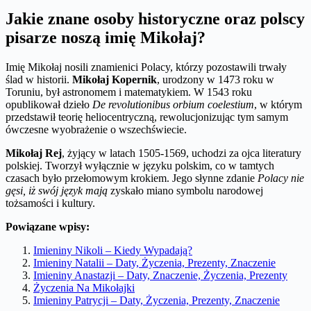
Jakie znane osoby historyczne oraz polscy
pisarze noszą imię Mikołaj?
Imię Mikołaj nosili znamienici Polacy, którzy pozostawili trwały
ślad w historii.
Mikołaj Kopernik
, urodzony w 1473 roku w
Toruniu, był astronomem i matematykiem. W 1543 roku
opublikował dzieło
De revolutionibus orbium coelestium
, w którym
przedstawił teorię heliocentryczną, rewolucjonizując tym samym
ówczesne wyobrażenie o wszechświecie.
Mikołaj Rej
, żyjący w latach 1505-1569, uchodzi za ojca literatury
polskiej. Tworzył wyłącznie w języku polskim, co w tamtych
czasach było przełomowym krokiem. Jego słynne zdanie
Polacy nie
gęsi, iż swój język mają
zyskało miano symbolu narodowej
tożsamości i kultury.
Powiązane wpisy:
Imieniny Nikoli – Kiedy Wypadają?
Imieniny Natalii – Daty, Życzenia, Prezenty, Znaczenie
Imieniny Anastazji – Daty, Znaczenie, Życzenia, Prezenty
Życzenia Na Mikołajki
Imieniny Patrycji – Daty, Życzenia, Prezenty, Znaczenie