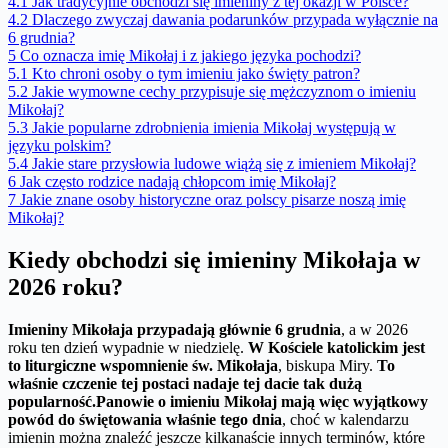
4.1
Jak tradycyjnie obchodzi się imieniny z tej okazji w Polsce?
4.2
Dlaczego zwyczaj dawania podarunków przypada wyłącznie na
6 grudnia?
5
Co oznacza imię Mikołaj i z jakiego języka pochodzi?
5.1
Kto chroni osoby o tym imieniu jako święty patron?
5.2
Jakie wymowne cechy przypisuje się mężczyznom o imieniu
Mikołaj?
5.3
Jakie popularne zdrobnienia imienia Mikołaj występują w
języku polskim?
5.4
Jakie stare przysłowia ludowe wiążą się z imieniem Mikołaj?
6
Jak często rodzice nadają chłopcom imię Mikołaj?
7
Jakie znane osoby historyczne oraz polscy pisarze noszą imię
Mikołaj?
Kiedy obchodzi się imieniny Mikołaja w
2026 roku?
Imieniny Mikołaja przypadają głównie 6 grudnia
, a w 2026
roku ten dzień wypadnie w niedzielę.
W Kościele katolickim jest
to liturgiczne wspomnienie św. Mikołaja
, biskupa Miry.
To
właśnie czczenie tej postaci nadaje tej dacie tak dużą
popularność.
Panowie o imieniu Mikołaj mają więc wyjątkowy
powód do świętowania właśnie tego dnia
, choć w kalendarzu
imienin można znaleźć jeszcze kilkanaście innych terminów, które