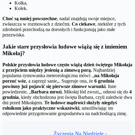
Kolka,
Kolek.
Choć są mniej powszechne
, nadal znajdują swoje miejsce,
zwłaszcza w rozmowach z dziećmi.
Co ciekawe
, niektóre z tych
zdrobnień przechodzą na dorosłych i funkcjonują jako stałe
przezwiska.
Jakie stare przysłowia ludowe wiążą się z imieniem
Mikołaj?
Polskie przysłowia ludowe często wiążą dzień świętego Mikołaja
z przejściem między jesienią a zimową porą.
Najbardziej
popularna rymowanka meteorologiczna mówi: „
na Mikołaja
porzuć wóz
, a zaprzęż sanie„. Sugeruje ona, że
6 grudnia
powinny już pojawić się pierwsze zimowe warunki
. Inne
powiedzenie, „
Barbara mrozi
, Mikołaj lód zwozi„, odnosi się do
4
grudnia
, kiedy obchodzona jest święta Barbara, czyli zaledwie dwa
dni przed Mikołajem.
Te ludowe mądrości służyły niegdyś
rolnikom jako praktyczne wskazówki
, umożliwiając im
odpowiednie przygotowanie gospodarstwa na nadchodzącą zimę.
Życzenia Na Niedzielę -