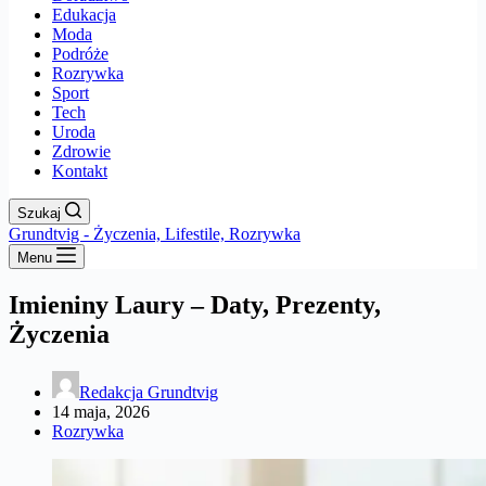
Edukacja
Moda
Podróże
Rozrywka
Sport
Tech
Uroda
Zdrowie
Kontakt
Szukaj
Grundtvig - Życzenia, Lifestile, Rozrywka
Menu
Imieniny Laury – Daty, Prezenty,
Życzenia
Redakcja Grundtvig
14 maja, 2026
Rozrywka