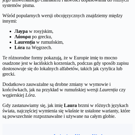
systemów pisma.
Wśród popularnych wersji obcojęzycznych znajdziemy między
innymi:
Лаура
w rosyjskim,
Λάουρα
po grecku,
Laurenția
w rumuńskim,
Lóra
na Węgrzech.
Te różnorodne formy pokazują, że w Europie imię to mocno
osadzone jest w łacińskich korzeniach, podczas gdy sposób zapisu
dostosowuje się do lokalnych alfabetów, takich jak cyrylica lub
grecki.
Dodatkowo zauważalne są drobne zmiany w wymowie i
końcówkach, jak na przykład w rumuńskiej wersji
Laurenția
czy
węgierskiej
Lóra
.
Gdy zastanawiamy się, jak imię
Laura
brzmi w różnych językach
świata, najczęściej wymienia się właśnie te ustalone warianty, które
są powszechnie rozpoznawalne i używane na całym globie.