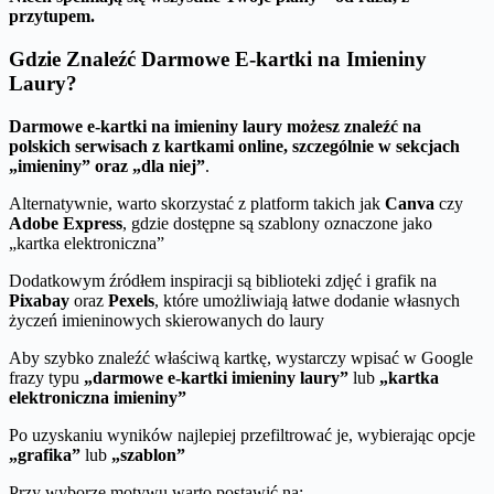
przytupem.
Gdzie Znaleźć Darmowe E-kartki na Imieniny
Laury?
Darmowe e-kartki na imieniny laury możesz znaleźć na
polskich serwisach z kartkami online, szczególnie w sekcjach
„imieniny” oraz „dla niej”
.
Alternatywnie, warto skorzystać z platform takich jak
Canva
czy
Adobe Express
, gdzie dostępne są szablony oznaczone jako
„kartka elektroniczna”
Dodatkowym źródłem inspiracji są biblioteki zdjęć i grafik na
Pixabay
oraz
Pexels
, które umożliwiają łatwe dodanie własnych
życzeń imieninowych skierowanych do laury
Aby szybko znaleźć właściwą kartkę, wystarczy wpisać w Google
frazy typu
„darmowe e-kartki imieniny laury”
lub
„kartka
elektroniczna imieniny”
Po uzyskaniu wyników najlepiej przefiltrować je, wybierając opcje
„grafika”
lub
„szablon”
Przy wyborze motywu warto postawić na: