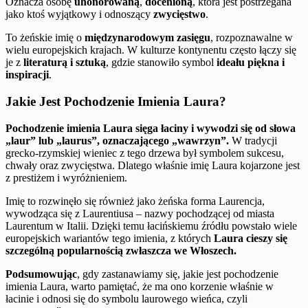
Oznacza osobę
uhonorowaną
,
docenioną
, która jest postrzegana
jako ktoś wyjątkowy i odnoszący
zwycięstwo
.
To żeńskie imię o
międzynarodowym zasięgu
, rozpoznawalne w
wielu europejskich krajach. W kulturze kontynentu często łączy się
je z
literaturą i sztuką
, gdzie stanowiło symbol
ideału piękna i
inspiracji
.
Jakie Jest Pochodzenie Imienia Laura?
Pochodzenie imienia Laura sięga łaciny i wywodzi się od słowa
„laur” lub „laurus”, oznaczającego „wawrzyn”.
W tradycji
grecko-rzymskiej wieniec z tego drzewa był symbolem sukcesu,
chwały oraz zwycięstwa. Dlatego właśnie imię Laura kojarzone jest
z prestiżem i wyróżnieniem.
Imię to rozwinęło się również jako żeńska forma Laurencja,
wywodząca się z Laurentiusa – nazwy pochodzącej od miasta
Laurentum w Italii. Dzięki temu łacińskiemu źródłu powstało wiele
europejskich wariantów tego imienia, z których
Laura cieszy się
szczególną popularnością zwłaszcza we Włoszech.
Podsumowując
, gdy zastanawiamy się, jakie jest pochodzenie
imienia Laura, warto pamiętać, że ma ono korzenie właśnie w
łacinie i odnosi się do symbolu laurowego wieńca, czyli