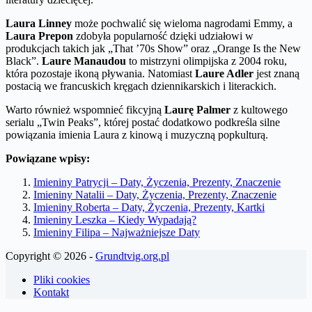
Laura Linney
może pochwalić się wieloma nagrodami Emmy, a
Laura Prepon
zdobyła popularność dzięki udziałowi w
produkcjach takich jak „That ’70s Show” oraz „Orange Is the New
Black”.
Laure Manaudou
to mistrzyni olimpijska z 2004 roku,
która pozostaje ikoną pływania. Natomiast
Laure Adler
jest znaną
postacią we francuskich kręgach dziennikarskich i literackich.
Warto również wspomnieć fikcyjną
Laurę Palmer
z kultowego
serialu „Twin Peaks”, której postać dodatkowo podkreśla silne
powiązania imienia Laura z kinową i muzyczną popkulturą.
Powiązane wpisy:
Imieniny Patrycji – Daty, Życzenia, Prezenty, Znaczenie
Imieniny Natalii – Daty, Życzenia, Prezenty, Znaczenie
Imieniny Roberta – Daty, Życzenia, Prezenty, Kartki
Imieniny Leszka – Kiedy Wypadają?
Imieniny Filipa – Najważniejsze Daty
Copyright © 2026 -
Grundtvig.org.pl
Pliki cookies
Kontakt