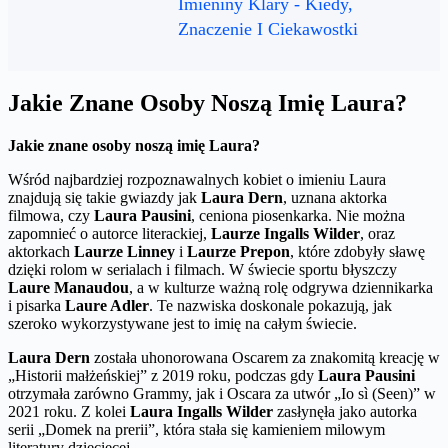
Imieniny Klary - Kiedy,
Znaczenie I Ciekawostki
Jakie Znane Osoby Noszą Imię Laura?
Jakie znane osoby noszą imię Laura?
Wśród najbardziej rozpoznawalnych kobiet o imieniu Laura
znajdują się takie gwiazdy jak
Laura Dern
, uznana aktorka
filmowa, czy
Laura Pausini
, ceniona piosenkarka. Nie można
zapomnieć o autorce literackiej,
Laurze Ingalls Wilder
, oraz
aktorkach
Laurze Linney
i
Laurze Prepon
, które zdobyły sławę
dzięki rolom w serialach i filmach. W świecie sportu błyszczy
Laure Manaudou
, a w kulturze ważną rolę odgrywa dziennikarka
i pisarka
Laure Adler
. Te nazwiska doskonale pokazują, jak
szeroko wykorzystywane jest to imię na całym świecie.
Laura Dern
została uhonorowana Oscarem za znakomitą kreację w
„Historii małżeńskiej” z 2019 roku, podczas gdy
Laura Pausini
otrzymała zarówno Grammy, jak i Oscara za utwór „Io sì (Seen)” w
2021 roku. Z kolei
Laura Ingalls Wilder
zasłynęła jako autorka
serii „Domek na prerii”, która stała się kamieniem milowym
literatury dziecięcej.