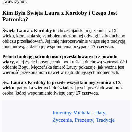
„wawrzynu”.
Kim Była Święta Laura z Kordoby i Czego Jest
Patronką?
Święta Laura z Kordoby
to chrześcijańska męczennica z IX
wieku, która stała się symbolem niezłomnej odwagi i siły ducha w
obliczu prześladowań. Jej imię nierozerwalnie wiąże się z tradycją
imieninową, a dzień jej wspomnienia przypada
17 czerwca
.
Pełniła funkcję patronki osób prześladowanych z powodu
wiary
, a jej życie i poświęcenie podkreślają duchową wytrwałość i
oddanie Bogu. Męczeńska śmierć Laury pokazuje, jak ważna jest
wierność przekonaniom nawet w najtrudniejszych momentach.
Św. Laura z Kordoby to przede wszystkim męczennica z IX
wieku
, patronka wiernych doświadczających prześladowań oraz
osoba, której wspomnienie świętujemy
17 czerwca
.
Imieniny Michała - Daty,
Życzenia, Prezenty, Tradycje