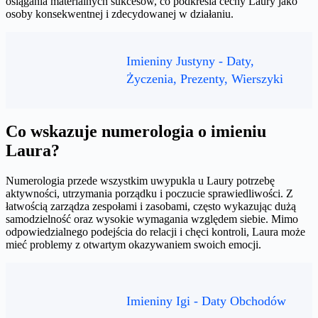
osiągania materialnych sukcesów, co podkreśla cechy Laury jako
osoby konsekwentnej i zdecydowanej w działaniu.
Imieniny Justyny - Daty,
Życzenia, Prezenty, Wierszyki
Co wskazuje numerologia o imieniu
Laura?
Numerologia przede wszystkim uwypukla u Laury potrzebę
aktywności, utrzymania porządku i poczucie sprawiedliwości. Z
łatwością zarządza zespołami i zasobami, często wykazując dużą
samodzielność oraz wysokie wymagania względem siebie. Mimo
odpowiedzialnego podejścia do relacji i chęci kontroli, Laura może
mieć problemy z otwartym okazywaniem swoich emocji.
Imieniny Igi - Daty Obchodów