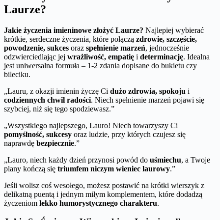
Laurze?
Jakie życzenia imieninowe złożyć Laurze?
Najlepiej wybierać
krótkie, serdeczne życzenia, które połączą
zdrowie, szczęście,
powodzenie, sukces
oraz
spełnienie marzeń
, jednocześnie
odzwierciedlając jej
wrażliwość, empatię
i
determinację
. Idealna
jest uniwersalna formuła – 1-2 zdania dopisane do bukietu czy
bileciku.
„Lauru, z okazji imienin życzę Ci
dużo zdrowia, spokoju
i
codziennych chwil radości
. Niech spełnienie marzeń pojawi się
szybciej, niż się tego spodziewasz.”
„Wszystkiego najlepszego, Lauro! Niech towarzyszy Ci
pomyślność, sukcesy
oraz ludzie, przy których czujesz się
naprawdę
bezpiecznie
.”
„Lauro, niech każdy dzień przynosi powód do
uśmiechu
, a Twoje
plany kończą się
triumfem niczym wieniec laurowy
.”
Jeśli wolisz coś wesołego, możesz postawić na krótki wierszyk z
delikatną puentą i jednym miłym komplementem, które dodadzą
życzeniom
lekko humorystycznego charakteru
.