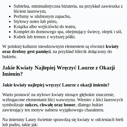
Subtelna, minimalistyczna biżuteria, na przykład zawieszka z
liściem laurowym,
Perfumy w ulubionym zapachu,
Stylowy notes lub pióro,
Książka albo wejściówki do teatru,
Komplet do domowego spa, obejmujący świecę, olejek i sól,
Kubek lub termos z wyższej półki.
W polskiej kulturze nieodzownym elementem są również
kwiaty
oraz drobny gest pamięci
, na przykład bilecik dołączony do
bukietu.
Jakie Kwiaty Najlepiej Wręczyć Laurze z Okazji
Imienin?
Jakie kwiaty najlepiej wręczyć Laurze z okazji imienin?
Warto postawić na stylowe kwiaty niosące głębokie znaczenie,
wzbogacone elementami liści wawrzynu. Wieniec z liści laurowych
symbolizuje
sukces, chwałę oraz honor
, dlatego bukiet
zawierający ten motyw nabiera wyjątkowego charakteru.
Na imieniny Laury świetnie sprawdzą się kwiaty w odcieniach bieli
lub pudru, takie jak: