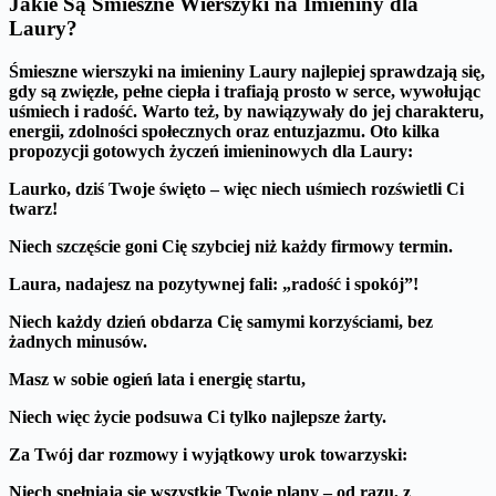
Jakie Są Śmieszne Wierszyki na Imieniny dla
Laury?
Śmieszne wierszyki na imieniny Laury najlepiej sprawdzają się,
gdy są zwięzłe, pełne ciepła i trafiają prosto w serce, wywołując
uśmiech i radość.
Warto też, by nawiązywały do jej charakteru,
energii, zdolności społecznych oraz entuzjazmu.
Oto kilka
propozycji gotowych życzeń imieninowych dla Laury:
Laurko, dziś Twoje święto – więc niech uśmiech rozświetli Ci
twarz!
Niech szczęście goni Cię szybciej niż każdy firmowy termin.
Laura, nadajesz na pozytywnej fali: „radość i spokój”!
Niech każdy dzień obdarza Cię samymi korzyściami, bez
żadnych minusów.
Masz w sobie ogień lata i energię startu,
Niech więc życie podsuwa Ci tylko najlepsze żarty.
Za Twój dar rozmowy i wyjątkowy urok towarzyski:
Niech spełniają się wszystkie Twoje plany – od razu, z