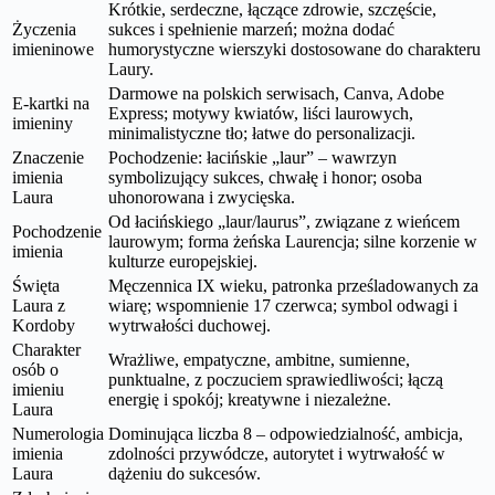
Krótkie, serdeczne, łączące zdrowie, szczęście,
Życzenia
sukces i spełnienie marzeń; można dodać
imieninowe
humorystyczne wierszyki dostosowane do charakteru
Laury.
Darmowe na polskich serwisach, Canva, Adobe
E-kartki na
Express; motywy kwiatów, liści laurowych,
imieniny
minimalistyczne tło; łatwe do personalizacji.
Znaczenie
Pochodzenie: łacińskie „laur” – wawrzyn
imienia
symbolizujący sukces, chwałę i honor; osoba
Laura
uhonorowana i zwycięska.
Od łacińskiego „laur/laurus”, związane z wieńcem
Pochodzenie
laurowym; forma żeńska Laurencja; silne korzenie w
imienia
kulturze europejskiej.
Święta
Męczennica IX wieku, patronka prześladowanych za
Laura z
wiarę; wspomnienie 17 czerwca; symbol odwagi i
Kordoby
wytrwałości duchowej.
Charakter
Wrażliwe, empatyczne, ambitne, sumienne,
osób o
punktualne, z poczuciem sprawiedliwości; łączą
imieniu
energię i spokój; kreatywne i niezależne.
Laura
Numerologia
Dominująca liczba 8 – odpowiedzialność, ambicja,
imienia
zdolności przywódcze, autorytet i wytrwałość w
Laura
dążeniu do sukcesów.