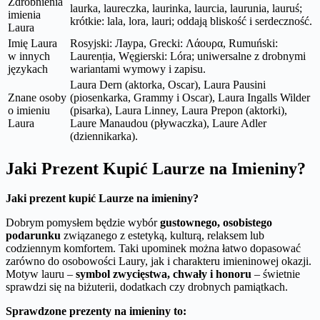
Zdrobnienia
laurka, laureczka, laurinka, laurcia, laurunia, lauruś;
imienia
krótkie: lala, lora, lauri; oddają bliskość i serdeczność.
Laura
Imię Laura
Rosyjski: Лаура, Grecki: Λάουρα, Rumuński:
w innych
Laurenția, Węgierski: Lóra; uniwersalne z drobnymi
językach
wariantami wymowy i zapisu.
Laura Dern (aktorka, Oscar), Laura Pausini
Znane osoby
(piosenkarka, Grammy i Oscar), Laura Ingalls Wilder
o imieniu
(pisarka), Laura Linney, Laura Prepon (aktorki),
Laura
Laure Manaudou (pływaczka), Laure Adler
(dziennikarka).
Jaki Prezent Kupić Laurze na Imieniny?
Jaki prezent kupić Laurze na imieniny?
Dobrym pomysłem będzie wybór
gustownego, osobistego
podarunku
związanego z estetyką, kulturą, relaksem lub
codziennym komfortem. Taki upominek można łatwo dopasować
zarówno do osobowości Laury, jak i charakteru imieninowej okazji.
Motyw lauru –
symbol zwycięstwa, chwały i honoru
– świetnie
sprawdzi się na biżuterii, dodatkach czy drobnych pamiątkach.
Sprawdzone prezenty na imieniny to: