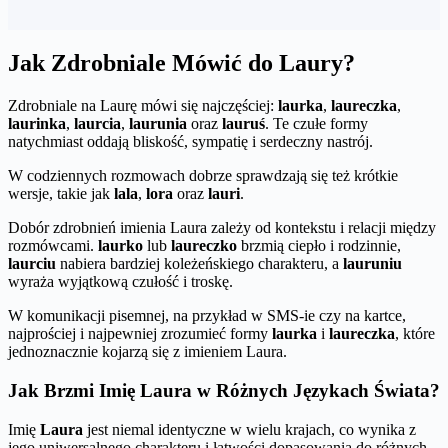
Jak Zdrobniale Mówić do Laury?
Zdrobniale na Laurę mówi się najczęściej:
laurka
,
laureczka
,
laurinka
,
laurcia
,
laurunia
oraz
lauruś
. Te czułe formy
natychmiast oddają bliskość, sympatię i serdeczny nastrój.
W codziennych rozmowach dobrze sprawdzają się też krótkie
wersje, takie jak
lala
,
lora
oraz
lauri
.
Dobór zdrobnień imienia Laura zależy od kontekstu i relacji między
rozmówcami.
laurko
lub
laureczko
brzmią ciepło i rodzinnie,
laurciu
nabiera bardziej koleżeńskiego charakteru, a
lauruniu
wyraża wyjątkową czułość i troskę.
W komunikacji pisemnej, na przykład w SMS-ie czy na kartce,
najprościej i najpewniej zrozumieć formy
laurka
i
laureczka
, które
jednoznacznie kojarzą się z imieniem Laura.
Jak Brzmi Imię Laura w Różnych Językach Świata?
Imię
Laura
jest niemal identyczne w wielu krajach, co wynika z
jego uniwersalnego charakteru i łatwości dopasowania do różnych