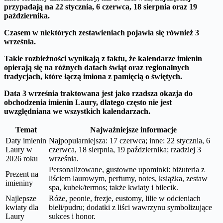
przypadają na 22 stycznia, 6 czerwca, 18 sierpnia oraz 19
października.
Czasem w niektórych zestawieniach pojawia się również 3
września.
Takie rozbieżności wynikają z faktu, że kalendarze imienin
opierają się na różnych datach świąt oraz regionalnych
tradycjach, które łączą imiona z pamięcią o świętych.
Data 3 września traktowana jest jako rzadsza okazja do
obchodzenia imienin Laury, dlatego często nie jest
uwzględniana we wszystkich kalendarzach.
Temat
Najważniejsze informacje
Daty imienin
Najpopularniejsza: 17 czerwca; inne: 22 stycznia, 6
Laury w
czerwca, 18 sierpnia, 19 października; rzadziej 3
2026 roku
września.
Personalizowane, gustowne upominki: biżuteria z
Prezent na
liściem laurowym, perfumy, notes, książka, zestaw
imieniny
spa, kubek/termos; także kwiaty i bilecik.
Najlepsze
Róże, peonie, frezje, eustomy, lilie w odcieniach
kwiaty dla
bieli/pudru; dodatki z liści wawrzynu symbolizujące
Laury
sukces i honor.