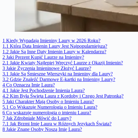
1
Kiedy Wypadają Imieniny Laury w 2026 Roku?
1.1
Która Data Imienin Laury Jest Najpopularniejsza?
1.2
Jakie Są Inne Daty Imienin Laury w Kalendarzu?
2
Jaki Prezent Kupić Laurze na Imieniny?
2.1
Jakie Kwiaty Najlepiej Wręczyć Laurze z Okazji Imienin?
3
Jakie Życzenia Imieninowe Złożyć Laurze?
3.1
Jakie Są Śmieszne Wierszyki na Imieniny dla Laury?
3.2
Gdzie Znaleźć Darmowe E-kartki na Imieniny Laury?
4
Co Oznacza Imię Laura?
4.1
Jakie Jest Pochodzenie Imienia Laura?
4.2
Kim Była Święta Laura z Kordoby i Czego Jest Patronką?
5
Jaki Charakter Mają Osoby o Imieniu Laura?
5.1
Co Wskazuje Numerologia o Imieniu Laura?
6
Co wskazuje numerologia o imieniu Laura?
7
Jak Zdrobniale Mówić do Laury?
7.1
Jak Brzmi Imię Laura w Różnych Językach Świata?
8
Jakie Znane Osoby Noszą Imię Laura?