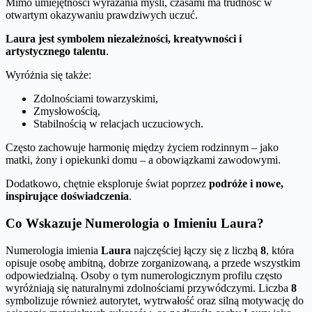
Mimo umiejętności wyrażania myśli, czasami ma trudność w
otwartym okazywaniu prawdziwych uczuć.
Laura jest symbolem niezależności, kreatywności i
artystycznego talentu
.
Wyróżnia się także:
Zdolnościami towarzyskimi,
Zmysłowością,
Stabilnością w relacjach uczuciowych.
Często zachowuje harmonię między życiem rodzinnym – jako
matki, żony i opiekunki domu – a obowiązkami zawodowymi.
Dodatkowo, chętnie eksploruje świat poprzez
podróże i nowe,
inspirujące doświadczenia
.
Co Wskazuje Numerologia o Imieniu Laura?
Numerologia imienia
Laura
najczęściej łączy się z liczbą
8
, która
opisuje osobę ambitną, dobrze zorganizowaną, a przede wszystkim
odpowiedzialną. Osoby o tym numerologicznym profilu często
wyróżniają się naturalnymi zdolnościami przywódczymi. Liczba
8
symbolizuje również autorytet, wytrwałość oraz silną motywację do