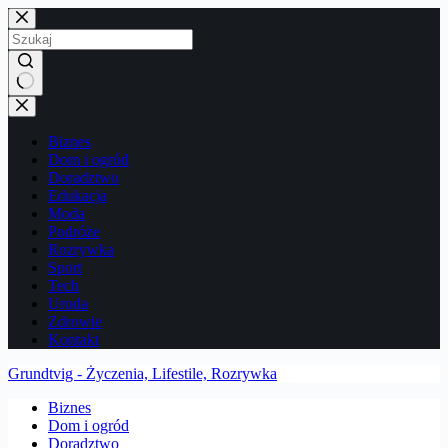
Przejdź
do
treści
Brak
wyników
Biznes
Dom i ogród
Doradztwo
Edukacja
Moda
Podróże
Rozrywka
Sport
Tech
Uroda
Zdrowie
Kontakt
Grundtvig - Życzenia, Lifestile, Rozrywka
Biznes
Dom i ogród
Doradztwo