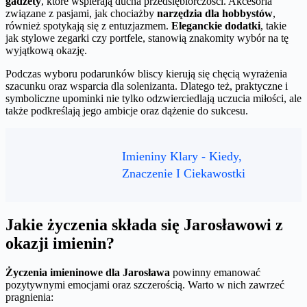
gadżety
, które wspierają ducha przedsiębiorczości. Akcesoria
związane z pasjami, jak chociażby
narzędzia dla hobbystów
,
również spotykają się z entuzjazmem.
Eleganckie dodatki
, takie
jak stylowe zegarki czy portfele, stanowią znakomity wybór na tę
wyjątkową okazję.
Podczas wyboru podarunków bliscy kierują się chęcią wyrażenia
szacunku oraz wsparcia dla solenizanta. Dlatego też, praktyczne i
symboliczne upominki nie tylko odzwierciedlają uczucia miłości, ale
także podkreślają jego ambicje oraz dążenie do sukcesu.
Imieniny Klary - Kiedy,
Znaczenie I Ciekawostki
Jakie życzenia składa się Jarosławowi z
okazji imienin?
Życzenia imieninowe dla Jarosława
powinny emanować
pozytywnymi emocjami oraz szczerością. Warto w nich zawrzeć
pragnienia: