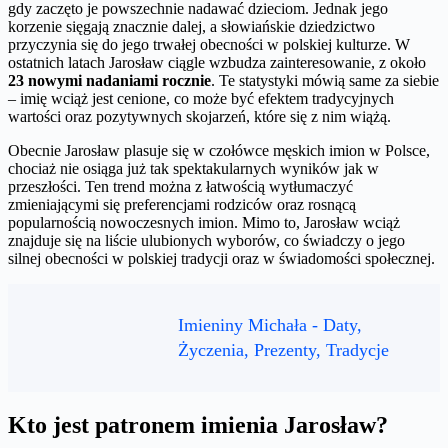
gdy zaczęto je powszechnie nadawać dzieciom. Jednak jego
korzenie sięgają znacznie dalej, a słowiańskie dziedzictwo
przyczynia się do jego trwałej obecności w polskiej kulturze. W
ostatnich latach Jarosław ciągle wzbudza zainteresowanie, z około
23 nowymi nadaniami rocznie
. Te statystyki mówią same za siebie
– imię wciąż jest cenione, co może być efektem tradycyjnych
wartości oraz pozytywnych skojarzeń, które się z nim wiążą.
Obecnie Jarosław plasuje się w czołówce męskich imion w Polsce,
chociaż nie osiąga już tak spektakularnych wyników jak w
przeszłości. Ten trend można z łatwością wytłumaczyć
zmieniającymi się preferencjami rodziców oraz rosnącą
popularnością nowoczesnych imion. Mimo to, Jarosław wciąż
znajduje się na liście ulubionych wyborów, co świadczy o jego
silnej obecności w polskiej tradycji oraz w świadomości społecznej.
Imieniny Michała - Daty,
Życzenia, Prezenty, Tradycje
Kto jest patronem imienia Jarosław?