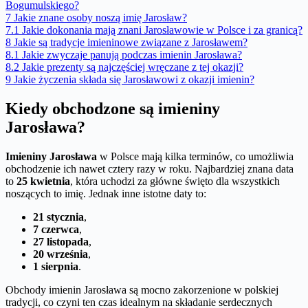
Bogumulskiego?
7
Jakie znane osoby noszą imię Jarosław?
7.1
Jakie dokonania mają znani Jarosławowie w Polsce i za granicą?
8
Jakie są tradycje imieninowe związane z Jarosławem?
8.1
Jakie zwyczaje panują podczas imienin Jarosława?
8.2
Jakie prezenty są najczęściej wręczane z tej okazji?
9
Jakie życzenia składa się Jarosławowi z okazji imienin?
Kiedy obchodzone są imieniny
Jarosława?
Imieniny Jarosława
w Polsce mają kilka terminów, co umożliwia
obchodzenie ich nawet cztery razy w roku. Najbardziej znana data
to
25 kwietnia
, która uchodzi za główne święto dla wszystkich
noszących to imię. Jednak inne istotne daty to:
21 stycznia
,
7 czerwca
,
27 listopada
,
20 września
,
1 sierpnia
.
Obchody imienin Jarosława są mocno zakorzenione w polskiej
tradycji, co czyni ten czas idealnym na składanie serdecznych