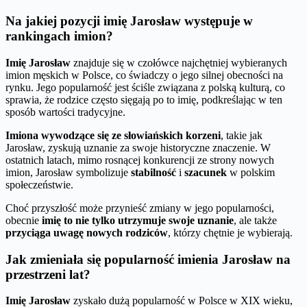
Na jakiej pozycji imię Jarosław występuje w
rankingach imion?
Imię Jarosław
znajduje się w czołówce najchętniej wybieranych
imion męskich w Polsce, co świadczy o jego silnej obecności na
rynku. Jego popularność jest ściśle związana z polską kulturą, co
sprawia, że rodzice często sięgają po to imię, podkreślając w ten
sposób wartości tradycyjne.
Imiona wywodzące się ze słowiańskich korzeni
, takie jak
Jarosław, zyskują uznanie za swoje historyczne znaczenie. W
ostatnich latach, mimo rosnącej konkurencji ze strony nowych
imion, Jarosław symbolizuje
stabilność
i
szacunek
w polskim
społeczeństwie.
Choć przyszłość może przynieść zmiany w jego popularności,
obecnie
imię to nie tylko utrzymuje swoje uznanie
, ale także
przyciąga uwagę nowych rodziców
, którzy chętnie je wybierają.
Jak zmieniała się popularność imienia Jarosław na
przestrzeni lat?
Imię Jarosław
zyskało dużą popularność w Polsce w XIX wieku,