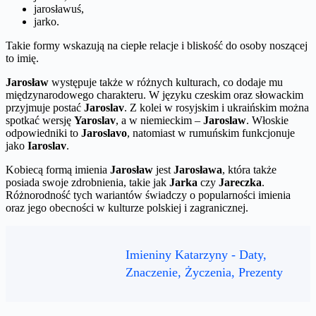
jarosławuś,
jarko.
Takie formy wskazują na ciepłe relacje i bliskość do osoby noszącej
to imię.
Jarosław
występuje także w różnych kulturach, co dodaje mu
międzynarodowego charakteru. W języku czeskim oraz słowackim
przyjmuje postać
Jaroslav
. Z kolei w rosyjskim i ukraińskim można
spotkać wersję
Yaroslav
, a w niemieckim –
Jaroslaw
. Włoskie
odpowiedniki to
Jaroslavo
, natomiast w rumuńskim funkcjonuje
jako
Iaroslav
.
Kobiecą formą imienia
Jarosław
jest
Jarosława
, która także
posiada swoje zdrobnienia, takie jak
Jarka
czy
Jareczka
.
Różnorodność tych wariantów świadczy o popularności imienia
oraz jego obecności w kulturze polskiej i zagranicznej.
Imieniny Katarzyny - Daty,
Znaczenie, Życzenia, Prezenty