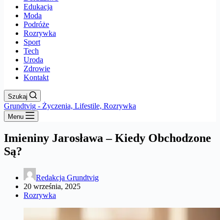
Edukacja
Moda
Podróże
Rozrywka
Sport
Tech
Uroda
Zdrowie
Kontakt
Szukaj
Grundtvig - Życzenia, Lifestile, Rozrywka
Menu
Imieniny Jarosława – Kiedy Obchodzone
Są?
Redakcja Grundtvig
20 września, 2025
Rozrywka