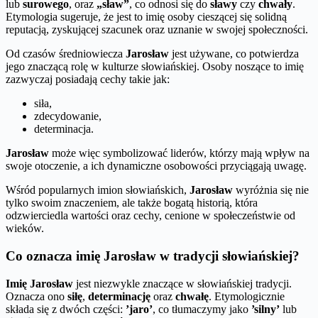
lub
surowego
, oraz
„sław”
, co odnosi się do
sławy
czy
chwały
.
Etymologia sugeruje, że jest to imię osoby cieszącej się solidną
reputacją, zyskującej szacunek oraz uznanie w swojej społeczności.
Od czasów średniowiecza
Jarosław
jest używane, co potwierdza
jego znaczącą rolę w kulturze słowiańskiej. Osoby noszące to imię
zazwyczaj posiadają cechy takie jak:
siła,
zdecydowanie,
determinacja.
Jarosław
może więc symbolizować liderów, którzy mają wpływ na
swoje otoczenie, a ich dynamiczne osobowości przyciągają uwagę.
Wśród popularnych imion słowiańskich,
Jarosław
wyróżnia się nie
tylko swoim znaczeniem, ale także bogatą historią, która
odzwierciedla wartości oraz cechy, cenione w społeczeństwie od
wieków.
Co oznacza imię Jarosław w tradycji słowiańskiej?
Imię Jarosław
jest niezwykle znaczące w słowiańskiej tradycji.
Oznacza ono
siłę
,
determinację
oraz
chwałę
. Etymologicznie
składa się z dwóch części:
’jaro’
, co tłumaczymy jako
’silny’
lub