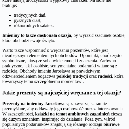
które nadają uroczystości wyjątkowy charakter. Na stole nie
brakuje:
tradycyjnych dań,
pysznych ciast,
różnorodnych sałatek.
Imieniny to także doskonała okazja
, by wyrazić szacunek osobie,
która obchodzi swoje święto.
Warto także wspomnieć o wręczaniu prezentów, które jest
nieodłącznym elementem tych obchodów. Upominki, choć często
symboliczne, niosą ze sobą wiele emocji i znaczenia. Zarówno
praktyczne, jak i osobiste, sentymentalne podarunki witane są z
radością. Obchody imienin Jarosława są prawdziwym
odzwierciedleniem bogactwa
polskiej tradycji
oraz
radości
, która
towarzyszy temu szczególnemu momentowi.
Jakie prezenty są najczęściej wręczane z tej okazji?
Prezenty na imieniny Jarosława
są zazwyczaj starannie
przemyślane, aby oddawały jego osobowość oraz zainteresowania.
W szczególności,
książki na temat ambitnych zagadnień
cieszą
się dużym uznaniem, inspirując do działania. Poza tym, wśród
popularnych podarunków znajdują się różnego rodzaju
biurowe