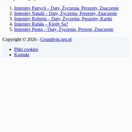
Imieniny Patrycji – Daty, Życzenia, Prezenty, Znaczenie
Imieniny Natalii – Daty, Życzenia, Prezenty, Znaczenie
Imieniny Roberta – Daty, Życzenia, Prezenty, Kartki
Imieniny Rafała – Kiedy Są?
Imieniny Piotra – Daty, Życzenia, Prezent, Znaczenie
Copyright © 2026 -
Grundtvig.org.pl
Pliki cookies
Kontakt