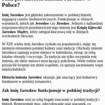
Polsce?
Imię Jarosław
jest głęboko zakorzenione w polskiej historii,
sięgającej czasów średniowiecznych. Funkcjonuje w różnych
wariantach, takich jak
Jerosław
czy
Jirosław
. Jednym z najbardziej
rozpoznawalnych przedstawicieli tego imienia jest
Książę kijowski
Jarosław Mądry
, który odegrał kluczową rolę w dziejach
wschodnich Słowian.
W XIX wieku imię Jarosław zyskało na popularności, stając się
istotnym elementem polskiej kultury oraz tradycji. Obchody imienin
Jarosława zajmują ważne miejsce w kalendarzu, niosąc ze sobą
lokalne obrzędy i zwyczaje. Ta tradycja nie tylko uwypukla rolę
imienia, ale także stanowi most łączący pokolenia. Wiele rodzin oraz
przyjaciół świętuje ten dzień wspólnie, co sprzyja zacieśnianiu więzi
międzyludzkich.
Historia imienia Jarosław
ukazuje, jak znaczący jest kulturowy
fundament w polskiej tożsamości.
Jak imię Jarosław funkcjonuje w polskiej tradycji?
Imię Jarosław
nosi ze sobą bogate znaczenie w polskiej tradycji i
historii. Reprezentuje moc, zdecydowanie oraz szacunek, co