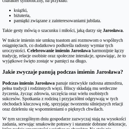
charakter symboliczny, na przykład:
książki,
biżuteria,
pamiątki związane z zainteresowaniami jubilata.
Takie gesty mówią o szacunku i miłości, jaką darzy się
Jarosława
.
W trakcie imienin nie umkną toastom ani rozmowom o wspólnych
osiągnięciach, co dodatkowo podkreśla radosny wymiar tych
uroczystości.
Celebrowanie imienin Jarosława
harmonijnie łączy
tradycję, relacje osobiste oraz społeczne interakcje, sprawiając, że to
wyjątkowe święto zostaje w pamięci na długo.
Jakie zwyczaje panują podczas imienin Jarosława?
Podczas imienin Jarosława
panuje niezwykle radosna atmosfera,
pełna tradycji i rodzinnych więzi. Bliscy składają mu serdeczne
życzenia, życząc zdrowia, szczęścia oraz wielu osobistych
sukcesów. Spotkania z rodziną i przyjaciółmi odgrywają w tych
obchodach kluczową rolę, sprzyjając tworzeniu silniejszych relacji
oraz dzieleniu się wspomnieniami o pięknych chwilach.
W tym szczególnym dniu gospodarze zazwyczaj stają na wysokości
zadania, serwując smakowite potrawy i starannie dobrane dekoracje,