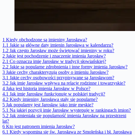
1
Kiedy obchodzone są imieniny Jarosława?
1.1
Jakie są główne daty imienin Jarosława w kalendarzu?
1.2
Jak często Jarosław może świętować imieniny w roku?
2
Jakie jest pochodzenie i znaczenie imienia Jarosław?
2.1
Co oznacza imię Jarosław w tradycji słowiańskiej?
2.2
Jakie są popularne zdrobnienia i inne formy imienia Jarosław?
3
Jakie cechy charakteryzują osoby o imieniu Jarosław?
3.1
Jakie cechy osobowości przypisywane są Jarosławom?
3.2
Jak imię Jarosław wpływa na relacje rodzinne i towarzyskie?
4
Jaka jest historia imienia Jarosław w Polsce?
4.1
Jak imię Jarosław funkcjonuje w polskiej tradycji?
4.2
Kiedy imieniny Jarosława stały się popularne?
5
Jak popularny jest Jarosław jako imię męskie?
5.1
Na jakiej pozycji imię Jarosław występuje w rankingach imion?
5.2
Jak zmieniała się popularność imienia Jarosław na przestrzeni
lat?
6
Kto jest patronem imienia Jarosław?
6.1
Kiedy wspomina się św. Jarosława ze Smoleńska i bł. Jarosława