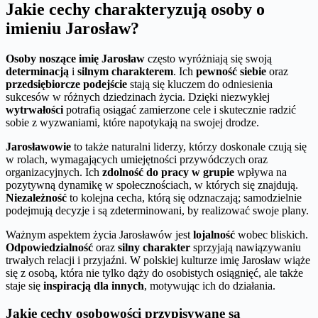
Jakie cechy charakteryzują osoby o
imieniu Jarosław?
Osoby noszące imię Jarosław
często wyróżniają się swoją
determinacją
i
silnym charakterem
. Ich
pewność siebie
oraz
przedsiębiorcze podejście
stają się kluczem do odniesienia
sukcesów w różnych dziedzinach życia. Dzięki niezwykłej
wytrwałości
potrafią osiągać zamierzone cele i skutecznie radzić
sobie z wyzwaniami, które napotykają na swojej drodze.
Jarosławowie
to także naturalni liderzy, którzy doskonale czują się
w rolach, wymagających umiejętności przywódczych oraz
organizacyjnych. Ich
zdolność do pracy w grupie
wpływa na
pozytywną dynamikę w społecznościach, w których się znajdują.
Niezależność
to kolejna cecha, którą się odznaczają; samodzielnie
podejmują decyzje i są zdeterminowani, by realizować swoje plany.
Ważnym aspektem życia Jarosławów jest
lojalność
wobec bliskich.
Odpowiedzialność
oraz
silny charakter
sprzyjają nawiązywaniu
trwałych relacji i przyjaźni. W polskiej kulturze imię Jarosław wiąże
się z osobą, która nie tylko dąży do osobistych osiągnięć, ale także
staje się
inspiracją dla innych
, motywując ich do działania.
Jakie cechy osobowości przypisywane są