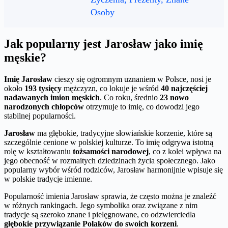
Osoby
Jak popularny jest Jarosław jako imię
męskie?
Imię Jarosław
cieszy się ogromnym uznaniem w Polsce, nosi je
około
193 tysięcy
mężczyzn, co lokuje je wśród
40 najczęściej
nadawanych imion męskich
. Co roku, średnio
23 nowo
narodzonych chłopców
otrzymuje to imię, co dowodzi jego
stabilnej popularności.
Jarosław
ma głębokie, tradycyjne słowiańskie korzenie, które są
szczególnie cenione w polskiej kulturze. To imię odgrywa istotną
rolę w kształtowaniu
tożsamości narodowej
, co z kolei wpływa na
jego obecność w rozmaitych dziedzinach życia społecznego. Jako
popularny wybór wśród rodziców, Jarosław harmonijnie wpisuje się
w polskie tradycje imienne.
Popularność imienia Jarosław sprawia, że często można je znaleźć
w różnych rankingach. Jego symbolika oraz związane z nim
tradycje są szeroko znane i pielęgnowane, co odzwierciedla
głębokie przywiązanie Polaków do swoich korzeni
.