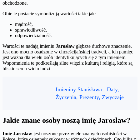
obchodzone.
Obie te postacie symbolizują wartości takie jak:
mądrość,
sprawiedliwość,
odpowiedzialność.
Wartości te nadają imieniu
Jarosław
głębsze duchowe znaczenie.
Jest ono mocno osadzone w chrześcijańskiej tradycji, a ich pamięć
jest ważna dla wielu osób identyfikujących się z tym imieniem.
Wspomnienia te podkreślają silne więzi z kulturą i religią, które są
bliskie sercu wielu ludzi.
Imieniny Stanisława - Daty,
Życzenia, Prezenty, Zwyczaje
Jakie znane osoby noszą imię Jarosław?
Imię Jarosław
jest noszone przez wiele znanych osobistości w
Polsce, które osiągnęły sukcesy w różnych dziedzinach. Oto kilka z