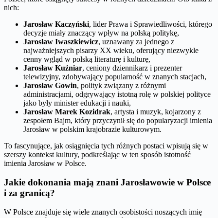
nich:
Jarosław Kaczyński
, lider Prawa i Sprawiedliwości, którego
decyzje miały znaczący wpływ na polską politykę,
Jarosław Iwaszkiewicz
, uznawany za jednego z
najważniejszych pisarzy XX wieku, oferujący niezwykle
cenny wgląd w polską literaturę i kulturę,
Jarosław Kuźniar
, ceniony dziennikarz i prezenter
telewizyjny, zdobywający popularność w znanych stacjach,
Jarosław Gowin
, polityk związany z różnymi
administracjami, odgrywający istotną rolę w polskiej polityce
jako były minister edukacji i nauki,
Jarosław Marek Kozidrak
, artysta i muzyk, kojarzony z
zespołem Bajm, który przyczynił się do popularyzacji imienia
Jarosław w polskim krajobrazie kulturowym.
To fascynujące, jak osiągnięcia tych różnych postaci wpisują się w
szerszy kontekst kultury, podkreślając w ten sposób istotność
imienia Jarosław w Polsce.
Jakie dokonania mają znani Jarosławowie w Polsce
i za granicą?
W Polsce znajduje się wiele znanych osobistości noszących imię