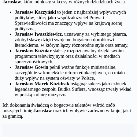
Jarosław
, które odniosły sukcesy w różnych dziedzinach życia.
Jarosław Kaczyński
to jeden z najbardziej wpływowych
polityków, który jako współzałożyciel Prawa i
Sprawiedliwości ma znaczący wpływ na krajową scenę
polityczną,
Jarosław Iwaszkiewicz
, uznawany za wybitnego pisarza,
zdobył sławę dzięki swojemu bogatemu dorobkowi
literackiemu, w którym łączy różnorodne style oraz tematy,
Jarosław Kuźniar
stał się rozpoznawalny dzięki swoim
programom telewizyjnym oraz działalności w mediach
społecznościowych,
Jarosław Gowin
pełnił ważne funkcje ministerialne,
szczególnie w kontekście reform edukacyjnych, co miało
duży wpływ na system oświaty w Polsce,
Jarosław Marek Kozidrak
osiągnął sukces jako członek
legendarnego zespołu Budka Suflera, wnosząc trwały wkład
w polską kulturę muzyczną.
Ich dokonania świadczą o bogactwie talentów wśród osób
noszących imię
Jarosław
oraz ich wpływie zarówno w kraju, jak i
za granicą.