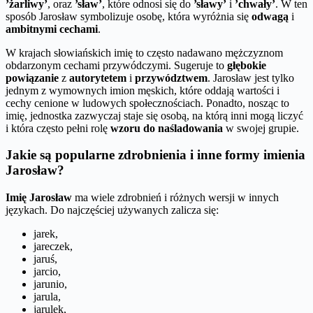
’żarliwy’
, oraz
’sław’
, które odnosi się do
’sławy’
i
’chwały’
. W ten
sposób Jarosław symbolizuje osobę, która wyróżnia się
odwagą
i
ambitnymi cechami
.
W krajach słowiańskich imię to często nadawano mężczyznom
obdarzonym cechami przywódczymi. Sugeruje to
głębokie
powiązanie
z
autorytetem
i
przywództwem
. Jarosław jest tylko
jednym z wymownych imion męskich, które oddają wartości i
cechy cenione w ludowych społecznościach. Ponadto, nosząc to
imię, jednostka zazwyczaj staje się osobą, na którą inni mogą liczyć
i która często pełni rolę
wzoru do naśladowania
w swojej grupie.
Jakie są popularne zdrobnienia i inne formy imienia
Jarosław?
Imię Jarosław
ma wiele zdrobnień i różnych wersji w innych
językach. Do najczęściej używanych zalicza się:
jarek,
jareczek,
jaruś,
jarcio,
jarunio,
jarula,
jarulek,