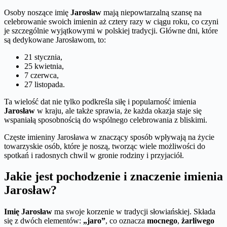
Osoby noszące imię
Jarosław
mają niepowtarzalną szansę na
celebrowanie swoich imienin aż cztery razy w ciągu roku, co czyni
je szczególnie wyjątkowymi w polskiej tradycji. Główne dni, które
są dedykowane Jarosławom, to:
21 stycznia,
25 kwietnia,
7 czerwca,
27 listopada.
Ta wielość dat nie tylko podkreśla siłę i popularność imienia
Jarosław
w kraju, ale także sprawia, że każda okazja staje się
wspaniałą sposobnością do wspólnego celebrowania z bliskimi.
Częste imieniny Jarosława w znaczący sposób wpływają na życie
towarzyskie osób, które je noszą, tworząc wiele możliwości do
spotkań i radosnych chwil w gronie rodziny i przyjaciół.
Jakie jest pochodzenie i znaczenie imienia
Jarosław?
Imię Jarosław
ma swoje korzenie w tradycji słowiańskiej. Składa
się z dwóch elementów:
„jaro”
, co oznacza
mocnego
,
żarliwego