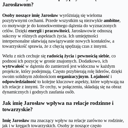
Jarosławom?
Osoby noszące imię Jarosław
wyróżniają się wieloma
pozytywnymi cechami. Przede wszystkim są niezwykle
ambitne
,
co motywuje je do konsekwentnego dążenia do wyznaczonych
celów. Dzięki
energii
i
pracowitości
, Jarosławowie odnoszą
sukcesy w różnych aspektach życia. Ich umiejętności
interpersonalne ułatwiają nawiązywanie nowych kontaktów, a
towarzyskość sprawia, że z chęcią spędzają czas z innymi.
Wielu z nich cechuje się
radością życia
i
pewnością siebie
, co
podnosi ich pozycję w gronie znajomych. Dodatkowo, ich
wytrwałość
w dążeniu do zamierzeń jest widoczna w każdym
projekcie, który podejmują. Często przybierają rolę liderów, dzięki
swoim solidnym zdolnościom
organizacyjnym
.
Lojalność
i
odpowiedzialność
to kolejne kluczowe aspekty, które wpływają na
ich relacje z innymi. Te cechy, w połączeniu, składają się na obraz
dynamicznych i godnych zaufania osób.
Jak imię Jarosław wpływa na relacje rodzinne i
towarzyskie?
Imię Jarosław
ma znaczący wpływ na relacje zarówno w rodzinie,
jak i w kręgach towarzyskich. Osoby je noszące często