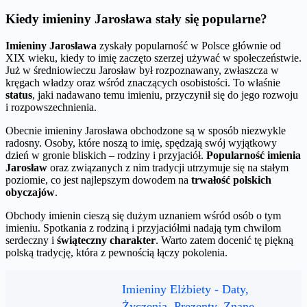
Kiedy imieniny Jarosława stały się popularne?
Imieniny Jarosława
zyskały popularność w Polsce głównie od
XIX wieku, kiedy to imię zaczęto szerzej używać w społeczeństwie.
Już w średniowieczu Jarosław był rozpoznawany, zwłaszcza w
kręgach władzy oraz wśród znaczących osobistości. To właśnie
status
, jaki nadawano temu imieniu, przyczynił się do jego rozwoju
i rozpowszechnienia.
Obecnie imieniny Jarosława obchodzone są w sposób niezwykle
radosny. Osoby, które noszą to imię, spędzają swój wyjątkowy
dzień w gronie bliskich – rodziny i przyjaciół.
Popularność imienia
Jarosław
oraz związanych z nim tradycji utrzymuje się na stałym
poziomie, co jest najlepszym dowodem na
trwałość polskich
obyczajów
.
Obchody imienin cieszą się dużym uznaniem wśród osób o tym
imieniu. Spotkania z rodziną i przyjaciółmi nadają tym chwilom
serdeczny i
świąteczny charakter
. Warto zatem docenić tę piękną
polską tradycję, która z pewnością łączy pokolenia.
Imieniny Elżbiety - Daty,
Życzenia, Prezenty, Znane