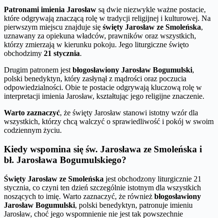
Patronami imienia Jarosław
są dwie niezwykle ważne postacie,
które odgrywają znaczącą rolę w tradycji religijnej i kulturowej. Na
pierwszym miejscu znajduje się
święty Jarosław ze Smoleńska
,
uznawany za opiekuna władców, prawników oraz wszystkich,
którzy zmierzają w kierunku pokoju. Jego liturgiczne święto
obchodzimy
21 stycznia
.
Drugim patronem jest
błogosławiony Jarosław Bogumulski
,
polski benedyktyn, który zasłynął z mądrości oraz poczucia
odpowiedzialności. Obie te postacie odgrywają kluczową rolę w
interpretacji imienia Jarosław, kształtując jego religijne znaczenie.
Warto zaznaczyć
, że święty Jarosław stanowi istotny wzór dla
wszystkich, którzy chcą walczyć o sprawiedliwość i pokój w swoim
codziennym życiu.
Kiedy wspomina się św. Jarosława ze Smoleńska i
bł. Jarosława Bogumulskiego?
Święty Jarosław ze Smoleńska
jest obchodzony liturgicznie 21
stycznia, co czyni ten dzień szczególnie istotnym dla wszystkich
noszących to imię. Warto zaznaczyć, że również
błogosławiony
Jarosław Bogumulski
, polski benedyktyn, patronuje imieniu
Jarosław, choć jego wspomnienie nie jest tak powszechnie