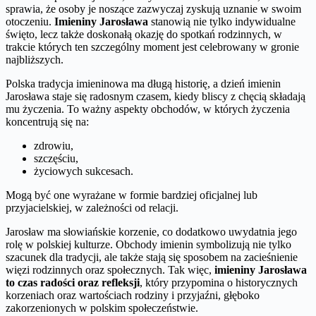
sprawia, że osoby je noszące zazwyczaj zyskują uznanie w swoim
otoczeniu.
Imieniny Jarosława
stanowią nie tylko indywidualne
święto, lecz także doskonałą okazję do spotkań rodzinnych, w
trakcie których ten szczególny moment jest celebrowany w gronie
najbliższych.
Polska tradycja imieninowa ma długą historię, a dzień imienin
Jarosława staje się radosnym czasem, kiedy bliscy z chęcią składają
mu życzenia. To ważny aspekty obchodów, w których życzenia
koncentrują się na:
zdrowiu,
szczęściu,
życiowych sukcesach.
Mogą być one wyrażane w formie bardziej oficjalnej lub
przyjacielskiej, w zależności od relacji.
Jarosław ma słowiańskie korzenie, co dodatkowo uwydatnia jego
rolę w polskiej kulturze. Obchody imienin symbolizują nie tylko
szacunek dla tradycji, ale także stają się sposobem na zacieśnienie
więzi rodzinnych oraz społecznych. Tak więc,
imieniny Jarosława
to czas radości oraz refleksji
, który przypomina o historycznych
korzeniach oraz wartościach rodziny i przyjaźni, głęboko
zakorzenionych w polskim społeczeństwie.