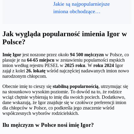
Jakie są najpopularniejsze
imiona obchodzące…
Jak wygląda popularność imienia Igor w
Polsce?
Imię Igor
jest noszone przez około
94 500 mężczyzn
w Polsce, co
plasuje je na
64-65 miejscu
w zestawieniu popularności męskich
imion według rejestru PESEL w
2025 roku
. W
roku 2024
Igor
zajął z kolei
26. lokatę
wśród najczęściej nadawanych imion nowo
narodzonym chłopcom.
Obecnie imię to cieszy się
stabilną popularnością
, utrzymując się
na stosunkowo wysokim poziomie. To dowód na to, że rodzice
wciąż chętnie wybierają to imię dla swoich pociech. Dodatkowo,
dane wskazują, że Igor znajduje się w czołówce preferencji imion
dla chłopców w Polsce, co podkreśla jego znaczenie wśród
współczesnych wyborów rodzicielskich.
Ilu mężczyzn w Polsce nosi imię Igor?