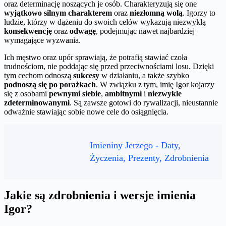
oraz determinację noszących je osób. Charakteryzują się one
wyjątkowo silnym charakterem
oraz
niezłomną wolą
. Igorzy to
ludzie, którzy w dążeniu do swoich celów wykazują niezwykłą
konsekwencję
oraz
odwagę
, podejmując nawet najbardziej
wymagające wyzwania.
Ich męstwo oraz upór sprawiają, że potrafią stawiać czoła
trudnościom, nie poddając się przed przeciwnościami losu. Dzięki
tym cechom odnoszą
sukcesy
w działaniu, a także szybko
podnoszą się po porażkach
. W związku z tym, imię Igor kojarzy
się z osobami
pewnymi siebie
,
ambitnymi
i
niezwykle
zdeterminowanymi
. Są zawsze gotowi do rywalizacji, nieustannie
odważnie stawiając sobie nowe cele do osiągnięcia.
Imieniny Jerzego - Daty,
Życzenia, Prezenty, Zdrobnienia
Jakie są zdrobnienia i wersje imienia
Igor?