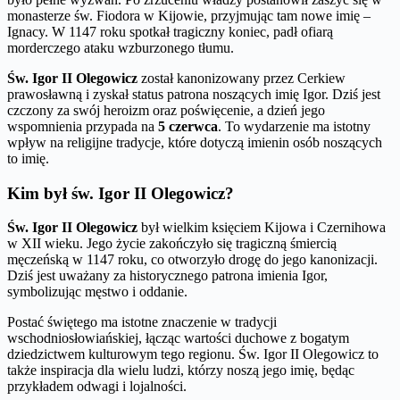
monasterze św. Fiodora w Kijowie, przyjmując tam nowe imię –
Ignacy. W 1147 roku spotkał tragiczny koniec, padł ofiarą
morderczego ataku wzburzonego tłumu.
Św. Igor II Olegowicz
został kanonizowany przez Cerkiew
prawosławną i zyskał status patrona noszących imię Igor. Dziś jest
czczony za swój heroizm oraz poświęcenie, a dzień jego
wspomnienia przypada na
5 czerwca
. To wydarzenie ma istotny
wpływ na religijne tradycje, które dotyczą imienin osób noszących
to imię.
Kim był św. Igor II Olegowicz?
Św. Igor II Olegowicz
był wielkim księciem Kijowa i Czernihowa
w XII wieku. Jego życie zakończyło się tragiczną śmiercią
męczeńską w 1147 roku, co otworzyło drogę do jego kanonizacji.
Dziś jest uważany za historycznego patrona imienia Igor,
symbolizując męstwo i oddanie.
Postać świętego ma istotne znaczenie w tradycji
wschodniosłowiańskiej, łącząc wartości duchowe z bogatym
dziedzictwem kulturowym tego regionu. Św. Igor II Olegowicz to
także inspiracja dla wielu ludzi, którzy noszą jego imię, będąc
przykładem odwagi i lojalności.