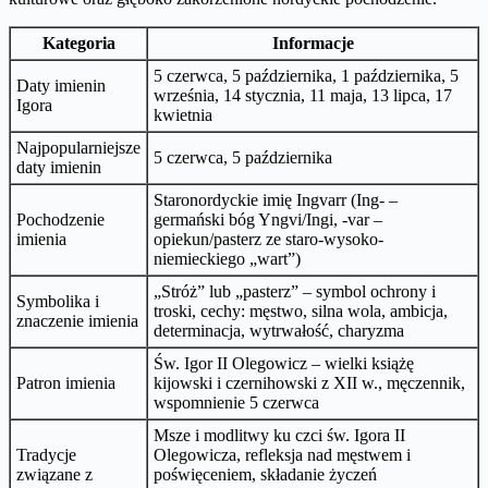
Kategoria
Informacje
5 czerwca, 5 października, 1 października, 5
Daty imienin
września, 14 stycznia, 11 maja, 13 lipca, 17
Igora
kwietnia
Najpopularniejsze
5 czerwca, 5 października
daty imienin
Staronordyckie imię Ingvarr (Ing- –
Pochodzenie
germański bóg Yngvi/Ingi, -var –
imienia
opiekun/pasterz ze staro-wysoko-
niemieckiego „wart”)
„Stróż” lub „pasterz” – symbol ochrony i
Symbolika i
troski, cechy: męstwo, silna wola, ambicja,
znaczenie imienia
determinacja, wytrwałość, charyzma
Św. Igor II Olegowicz – wielki książę
Patron imienia
kijowski i czernihowski z XII w., męczennik,
wspomnienie 5 czerwca
Msze i modlitwy ku czci św. Igora II
Tradycje
Olegowicza, refleksja nad męstwem i
związane z
poświęceniem, składanie życzeń