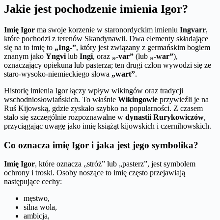
Jakie jest pochodzenie imienia Igor?
Imię Igor
ma swoje korzenie w staronordyckim imieniu
Ingvarr
,
które pochodzi z terenów Skandynawii. Dwa elementy składające
się na to imię to
„Ing-”
, który jest związany z germańskim bogiem
znanym jako
Yngvi
lub
Ingi
, oraz
„-var”
(lub
„-war”
),
oznaczający opiekuna lub pasterza; ten drugi człon wywodzi się ze
staro-wysoko-niemieckiego słowa
„wart”
.
Historię imienia Igor łączy wpływ wikingów oraz tradycji
wschodniosłowiańskich. To właśnie
Wikingowie
przywieźli je na
Ruś Kijowską, gdzie zyskało szybko na popularności. Z czasem
stało się szczególnie rozpoznawalne w
dynastii Rurykowiczów
,
przyciągając uwagę jako imię książąt kijowskich i czernihowskich.
Co oznacza imię Igor i jaka jest jego symbolika?
Imię Igor
, które oznacza „stróż” lub „pasterz”, jest symbolem
ochrony i troski. Osoby noszące to imię często przejawiają
następujące cechy:
męstwo,
silna wola,
ambicja,