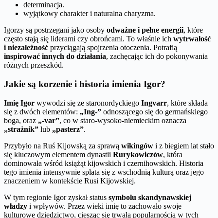
determinacja.
wyjątkowy charakter i naturalna charyzma.
Igorzy są postrzegani jako osoby
odważne i pełne energii
, które
często stają się liderami czy obrońcami. To właśnie ich
wytrwałość
i niezależność
przyciągają spojrzenia otoczenia. Potrafią
inspirować innych do działania
, zachęcając ich do pokonywania
różnych przeszkód.
Jakie są korzenie i historia imienia Igor?
Imię Igor
wywodzi się ze staronordyckiego
Ingvarr
, które składa
się z dwóch elementów:
„Ing-”
odnoszącego się do germańskiego
boga, oraz
„-var”
, co w staro-wysoko-niemieckim oznacza
„strażnik”
lub
„pasterz”
.
Przybyło na Ruś Kijowską za sprawą
wikingów
i z biegiem lat stało
się kluczowym elementem dynastii
Rurykowiczów
, która
dominowała wśród książąt kijowskich i czernihowskich. Historia
tego imienia intensywnie splata się z wschodnią kulturą oraz jego
znaczeniem w kontekście Rusi Kijowskiej.
W tym regionie Igor zyskał status
symbolu skandynawskiej
władzy
i wpływów. Przez wieki imię to zachowało swoje
kulturowe dziedzictwo, ciesząc się trwałą popularnością w tych