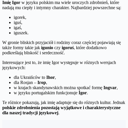
Imię Igor
w języku polskim ma wiele uroczych zdrobnień, które
nadają mu ciepły i intymny charakter. Najbardziej powszechne są:
igorek,
iguś,
igaś,
iguszek.
W gronie bliskich przyjaciół i rodziny coraz częściej pojawiają się
także formy takie jak
igunio
czy
igoruś
, które dodatkowo
podkreślają bliskość i serdeczność.
Interesujące jest to, że imię Igor występuje w różnych wersjach
językowych:
dla Ukraińców to
Ihor
,
dla Rosjan –
Ігор
,
w krajach skandynawskich można spotkać formę
Ingvar
,
w języku portugalskim funkcjonuje
Ígor
.
Te różnice pokazują, jak imię adaptuje się do różnych kultur. Jednak
polskie zdrobnienia pozostają wyjątkowe i charakterystyczne
dla naszej tradycji językowej
.