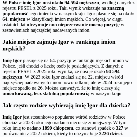
W Polsce imię Igor nosi około 94 594 mężczyzn
, według danych z
rejestru PESEL z 2025 roku. Taki wynik wskazuje na
znaczną
popularność
tego imienia w naszym kraju. Igor plasuje się na około
64. miejscu
w klasyfikacji imion męskich. Co więcej, w ciągu
ostatnich lat
utrzymuje ono nieprzerwanie mocną pozycję
w
zestawieniach najczęściej nadawanych imion.
Jakie miejsce zajmuje Igor w rankingu imion
męskich?
Imię Igor
plasuje się na 64. pozycji w rankingu męskich imion w
Polsce, jeśli chodzi o liczbę osób je posiadających. Z danych z
rejestru PESEL z 2025 roku wynika, że nosi je około
94 594
mężczyzn
. W 2023 roku Igor znalazł się na 22. miejscu wśród
najczęściej nadawanych imion noworodkom, ale w 2024 roku jego
miejsce spadło na 26. Można zauważyć, że to imię cieszy się
umiarkowaną, lecz stabilną popularnością
w naszym kraju.
Jak często rodzice wybierają imię Igor dla dziecka?
Imię Igor
jest stosunkowo popularne wśród rodziców w Polsce,
chociaż w 2023 roku jego nadania nieco się zmniejszyły. W tym
roku imię to nadano
1899 chłopcom
, co stanowi spadek o
327
w
porównaniu z 2022 rokiem, kiedy to otrzymało je
2226 dzieci
.