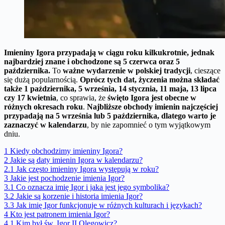
Imieniny Igora przypadają w ciągu roku kilkukrotnie, jednak
najbardziej znane i obchodzone są
5 czerwca oraz 5
października
.
To
ważne wydarzenie w polskiej tradycji
, cieszące
się dużą popularnością.
Oprócz tych dat, życzenia można składać
także 1 października, 5 września, 14 stycznia, 11 maja, 13 lipca
czy 17 kwietnia
, co sprawia, że
święto Igora jest obecne w
różnych okresach roku
.
Najbliższe obchody imienin najczęściej
przypadają na 5 września lub 5 października, dlatego warto je
zaznaczyć w kalendarzu
, by nie zapomnieć o tym wyjątkowym
dniu.
1
Kiedy obchodzimy imieniny Igora?
2
Jakie są daty imienin Igora w kalendarzu?
2.1
Jak często imieniny Igora występują w roku?
3
Jakie jest pochodzenie imienia Igor?
3.1
Co oznacza imię Igor i jaka jest jego symbolika?
3.2
Jakie są korzenie i historia imienia Igor?
3.3
Jak imię Igor funkcjonuje w różnych kulturach i językach?
4
Kto jest patronem imienia Igor?
4.1
Kim był św. Igor II Olegowicz?