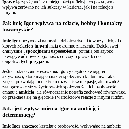
Igorzy
łączą siłę woli z umiejętnością refleksji, co pozytywnie
wpływa zarówno na ich sukcesy w karierze, jak i na relacje z
innymi.
Jak imię Igor wpływa na relacje, hobby i kontakty
towarzyskie?
Imię Igor
przywodzi na myśl ludzi otwartych i towarzyskich, dla
których
relacje z innymi
mają ogromne znaczenie. Dzięki swej
charyzmie
i
spokojnemu usposobieniu
, potrafią oni szybko
nawiązywać nowe znajomości, co często prowadzi do
długotrwałych
przyjaźni
.
Jeśli chodzi o zainteresowania, Igorzy często stawiają na
aktywności, które mają charakter społeczny i kulturalny. Takie
zajęcia pozwalają im nie tylko rozwijać swoje pasje, ale również
zaangażować się w życie swoich społeczności. Ich osobowość
emanuje
ambicją
, ale równocześnie potrafią zachować równowagę,
co przekłada się na głębokie i wartościowe relacje z innymi ludźmi.
Jaki jest wpływ imienia Igor na ambicję i
determinację?
Imię Igor
znacząco kształtuje osobowość, wpływając na ambicję