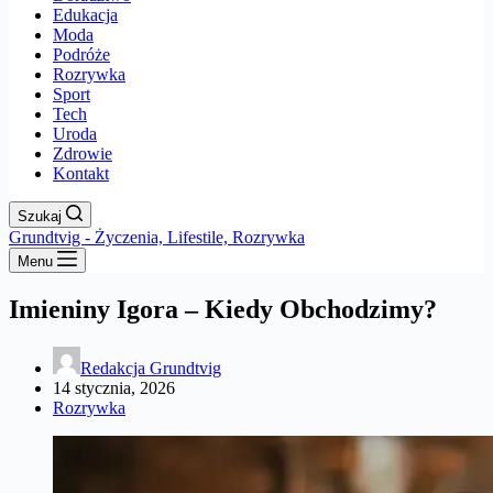
Edukacja
Moda
Podróże
Rozrywka
Sport
Tech
Uroda
Zdrowie
Kontakt
Szukaj
Grundtvig - Życzenia, Lifestile, Rozrywka
Menu
Imieniny Igora – Kiedy Obchodzimy?
Redakcja Grundtvig
14 stycznia, 2026
Rozrywka