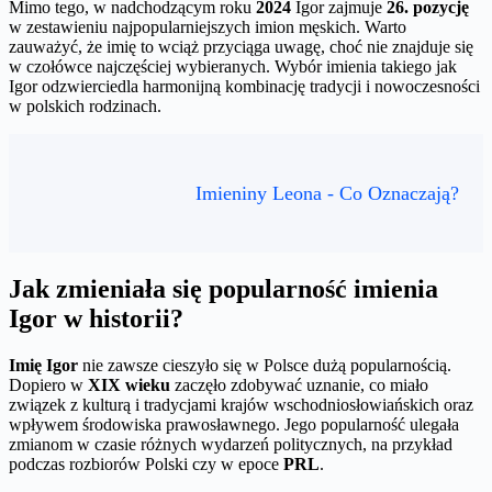
Mimo tego, w nadchodzącym roku
2024
Igor zajmuje
26. pozycję
w zestawieniu najpopularniejszych imion męskich. Warto
zauważyć, że imię to wciąż przyciąga uwagę, choć nie znajduje się
w czołówce najczęściej wybieranych. Wybór imienia takiego jak
Igor odzwierciedla harmonijną kombinację tradycji i nowoczesności
w polskich rodzinach.
Imieniny Leona - Co Oznaczają?
Jak zmieniała się popularność imienia
Igor w historii?
Imię Igor
nie zawsze cieszyło się w Polsce dużą popularnością.
Dopiero w
XIX wieku
zaczęło zdobywać uznanie, co miało
związek z kulturą i tradycjami krajów wschodniosłowiańskich oraz
wpływem środowiska prawosławnego. Jego popularność ulegała
zmianom w czasie różnych wydarzeń politycznych, na przykład
podczas rozbiorów Polski czy w epoce
PRL
.