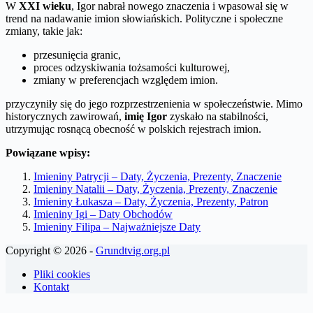
W
XXI wieku
, Igor nabrał nowego znaczenia i wpasował się w
trend na nadawanie imion słowiańskich. Polityczne i społeczne
zmiany, takie jak:
przesunięcia granic,
proces odzyskiwania tożsamości kulturowej,
zmiany w preferencjach względem imion.
przyczyniły się do jego rozprzestrzenienia w społeczeństwie. Mimo
historycznych zawirowań,
imię Igor
zyskało na stabilności,
utrzymując rosnącą obecność w polskich rejestrach imion.
Powiązane wpisy:
Imieniny Patrycji – Daty, Życzenia, Prezenty, Znaczenie
Imieniny Natalii – Daty, Życzenia, Prezenty, Znaczenie
Imieniny Łukasza – Daty, Życzenia, Prezenty, Patron
Imieniny Igi – Daty Obchodów
Imieniny Filipa – Najważniejsze Daty
Copyright © 2026 -
Grundtvig.org.pl
Pliki cookies
Kontakt