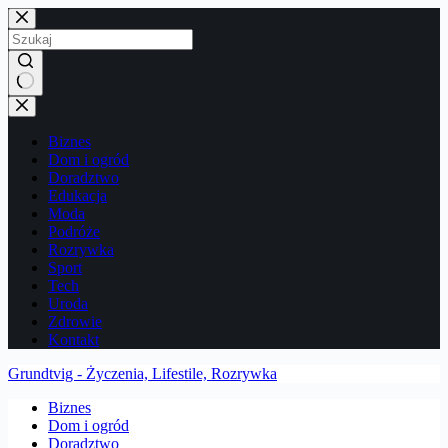
Przejdź
do
treści
Brak
wyników
Biznes
Dom i ogród
Doradztwo
Edukacja
Moda
Podróże
Rozrywka
Sport
Tech
Uroda
Zdrowie
Kontakt
Grundtvig - Życzenia, Lifestile, Rozrywka
Biznes
Dom i ogród
Doradztwo