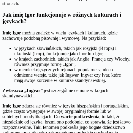
stronach.
Jak imię Igor funkcjonuje w różnych kulturach i
językach?
Imię Igor
można znaleźć w wielu językach i kulturach, gdzie
zachowuje podobną pisownię i wymowę. Na przykład:
w językach słowiańskich, takich jak rosyjski (Игорь) i
ukraiński (Ігор), funkcjonuje jako Ihor lub Igor,
w krajach zachodnich, takich jak Anglia, Francja czy Włochy,
również przyjmuje formę „Igor”,
w niemieckojęzycznych rejonach popularne są nieco
odmienne wersje, takie jak Ingwar, Ingvar czy Ivar, które
mają swoje korzenie w kulturze skandynawskiej.
Zwłaszcza „Ingvar”
jest szczególnie cenione w krajach
skandynawskich.
Imię Igor
zdarza się również w języku hiszpańskim i portugalskim,
gdzie często występuje w swojej oryginalnej formie lub w
subtelnych modyfikacjach.
Co warte podkreślenia
, to fakt, że
niezależnie od języka, brzmi ono podobnie, co sprawia, że jest łatwo
rozpoznawalne. Taki fenomen podkreśla jego bogate dziedzictwo
kulturowe oraz głęboko zakorzenione nordyckie pochodzenie.