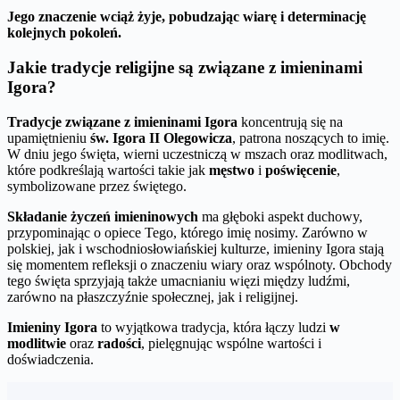
Jego znaczenie wciąż żyje, pobudzając wiarę i determinację
kolejnych pokoleń.
Jakie tradycje religijne są związane z imieninami
Igora?
Tradycje związane z imieninami Igora
koncentrują się na
upamiętnieniu
św. Igora II Olegowicza
, patrona noszących to imię.
W dniu jego święta, wierni uczestniczą w mszach oraz modlitwach,
które podkreślają wartości takie jak
męstwo
i
poświęcenie
,
symbolizowane przez świętego.
Składanie życzeń imieninowych
ma głęboki aspekt duchowy,
przypominając o opiece Tego, którego imię nosimy. Zarówno w
polskiej, jak i wschodniosłowiańskiej kulturze, imieniny Igora stają
się momentem refleksji o znaczeniu wiary oraz wspólnoty. Obchody
tego święta sprzyjają także umacnianiu więzi między ludźmi,
zarówno na płaszczyźnie społecznej, jak i religijnej.
Imieniny Igora
to wyjątkowa tradycja, która łączy ludzi
w
modlitwie
oraz
radości
, pielęgnując wspólne wartości i
doświadczenia.