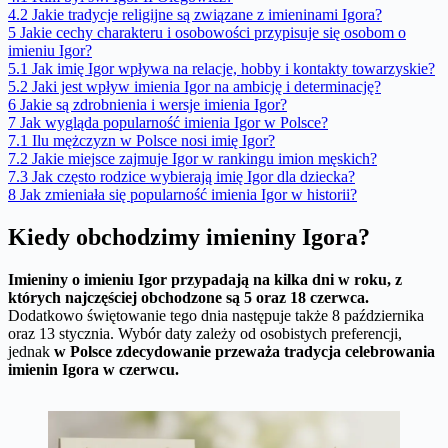
4.2
Jakie tradycje religijne są związane z imieninami Igora?
5
Jakie cechy charakteru i osobowości przypisuje się osobom o
imieniu Igor?
5.1
Jak imię Igor wpływa na relacje, hobby i kontakty towarzyskie?
5.2
Jaki jest wpływ imienia Igor na ambicję i determinację?
6
Jakie są zdrobnienia i wersje imienia Igor?
7
Jak wygląda popularność imienia Igor w Polsce?
7.1
Ilu mężczyzn w Polsce nosi imię Igor?
7.2
Jakie miejsce zajmuje Igor w rankingu imion męskich?
7.3
Jak często rodzice wybierają imię Igor dla dziecka?
8
Jak zmieniała się popularność imienia Igor w historii?
Kiedy obchodzimy imieniny Igora?
Imieniny o imieniu Igor przypadają na kilka dni w roku, z
których najczęściej obchodzone są 5 oraz 18 czerwca.
Dodatkowo świętowanie tego dnia następuje także 8 października
oraz 13 stycznia. Wybór daty zależy od osobistych preferencji,
jednak
w Polsce zdecydowanie przeważa tradycja celebrowania
imienin Igora w czerwcu.