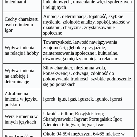
imieninami
imieninowych, umacnianie więzi społecznych
i religijnych
Ambicja, determinacja, lojalność, szybkie
Cechy charakteru
myślenie, zdolność analizy, spokój, stałość w
osób o imieniu
działaniu, charyzma, zdystansowanie
Igor
społeczne
Towarzyskość, łatwość nawiązywania
Wpływ imienia
znajomości, głębokie przyjaźnie,
na relacje i hobby
zainteresowania społeczne i kulturalne,
równowaga między ambicją a relacjami
Silny charakter, niezłomna wola,
Wpływ imienia
konsekwencja, odwaga, zdolność do
na ambicję i
pokonywania trudności, szybkie podnoszenie
determinację
się po porażkach
Zdrobnienia
imienia w języku
igorek, iguś, igaś, iguszek, igunio, igoruś
polskim
Ukraiński: Ihor; Rosyjski: Ігор;
Wersje imienia w
Skandynawski: Ingvar; Portugalski: Ígor;
innych językach
Niemiecki: Ingwar, Ingvar, Ivar
Około 94 594 mężczyzn, 64-65 miejsce w
Popularność w