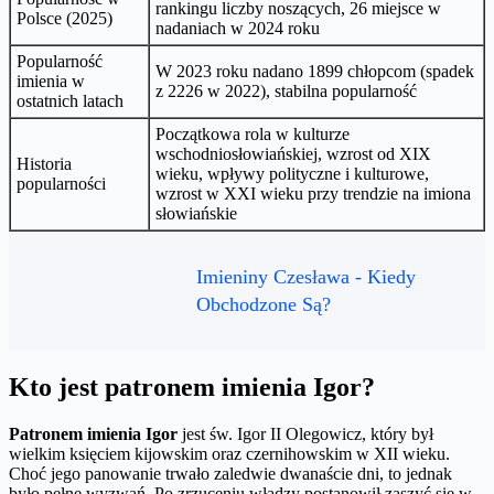
rankingu liczby noszących, 26 miejsce w
Polsce (2025)
nadaniach w 2024 roku
Popularność
W 2023 roku nadano 1899 chłopcom (spadek
imienia w
z 2226 w 2022), stabilna popularność
ostatnich latach
Początkowa rola w kulturze
wschodniosłowiańskiej, wzrost od XIX
Historia
wieku, wpływy polityczne i kulturowe,
popularności
wzrost w XXI wieku przy trendzie na imiona
słowiańskie
Imieniny Czesława - Kiedy
Obchodzone Są?
Kto jest patronem imienia Igor?
Patronem imienia Igor
jest św. Igor II Olegowicz, który był
wielkim księciem kijowskim oraz czernihowskim w XII wieku.
Choć jego panowanie trwało zaledwie dwanaście dni, to jednak
było pełne wyzwań. Po zrzuceniu władzy postanowił zaszyć się w