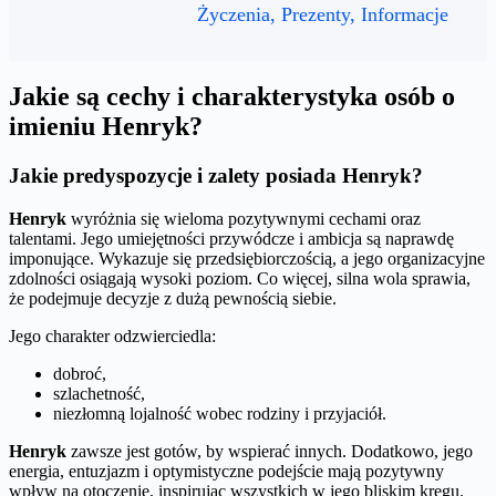
Życzenia, Prezenty, Informacje
Jakie są cechy i charakterystyka osób o
imieniu Henryk?
Jakie predyspozycje i zalety posiada Henryk?
Henryk
wyróżnia się wieloma pozytywnymi cechami oraz
talentami. Jego umiejętności przywódcze i ambicja są naprawdę
imponujące. Wykazuje się przedsiębiorczością, a jego organizacyjne
zdolności osiągają wysoki poziom. Co więcej, silna wola sprawia,
że podejmuje decyzje z dużą pewnością siebie.
Jego charakter odzwierciedla:
dobroć,
szlachetność,
niezłomną lojalność wobec rodziny i przyjaciół.
Henryk
zawsze jest gotów, by wspierać innych. Dodatkowo, jego
energia, entuzjazm i optymistyczne podejście mają pozytywny
wpływ na otoczenie, inspirując wszystkich w jego bliskim kręgu.