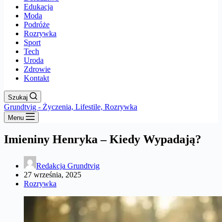
Edukacja
Moda
Podróże
Rozrywka
Sport
Tech
Uroda
Zdrowie
Kontakt
Szukaj
Grundtvig - Życzenia, Lifestile, Rozrywka
Menu
Imieniny Henryka – Kiedy Wypadają?
Redakcja Grundtvig
27 września, 2025
Rozrywka