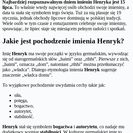
Najbardziej rozpoznawalnym dniem imienin Henryka jest 15
lipca.
To właśnie wtedy najwięcej osób obchodzi swoje imieniny, a
data ta stała się symbolem tego święta. Tuż za nią plasuje się 19
stycznia, jednak obchody lipcowe dominują w polskiej tradycji.
Wiele osób w tym czasie z entuzjazmem celebruje swoje imieniny,
sprawiając, że lipiec staje się miesiącem pełnym radości i spotkań.
Jakie jest pochodzenie imienia Henryk?
Imię
Henryk
ma swoje początki w języku germańskim, wywodząc
się od starogermańskich słów „haimi” oraz „rihhi”. Pierwsze z nich,
„haimi”, oznacza „dom”, natomiast „rihhi” można przetłumaczyć
jako „władca”. Dlatego etymologia imienia
Henryk
sugeruje
znaczenie „władca domu”.
To wyjątkowe pochodzenie uwydatnia cechy takie jak:
siła,
potęga,
bogactwo,
autorytet,
stabilność.
Henryk
stał się symbolem
bogactwa
i
autorytetu
, co nadaje mu
dodatkowy wymiar
stabilności
. W kulturze germańskiej imię to