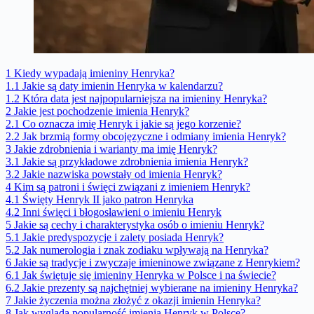
1
Kiedy wypadają imieniny Henryka?
1.1
Jakie są daty imienin Henryka w kalendarzu?
1.2
Która data jest najpopularniejsza na imieniny Henryka?
2
Jakie jest pochodzenie imienia Henryk?
2.1
Co oznacza imię Henryk i jakie są jego korzenie?
2.2
Jak brzmią formy obcojęzyczne i odmiany imienia Henryk?
3
Jakie zdrobnienia i warianty ma imię Henryk?
3.1
Jakie są przykładowe zdrobnienia imienia Henryk?
3.2
Jakie nazwiska powstały od imienia Henryk?
4
Kim są patroni i święci związani z imieniem Henryk?
4.1
Święty Henryk II jako patron Henryka
4.2
Inni święci i błogosławieni o imieniu Henryk
5
Jakie są cechy i charakterystyka osób o imieniu Henryk?
5.1
Jakie predyspozycje i zalety posiada Henryk?
5.2
Jak numerologia i znak zodiaku wpływają na Henryka?
6
Jakie są tradycje i zwyczaje imieninowe związane z Henrykiem?
6.1
Jak świętuje się imieniny Henryka w Polsce i na świecie?
6.2
Jakie prezenty są najchętniej wybierane na imieniny Henryka?
7
Jakie życzenia można złożyć z okazji imienin Henryka?
8
Jak wygląda popularność imienia Henryk w Polsce?