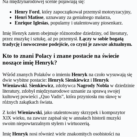
Na międzynarodowej scenie pojawiają się:
Henry Ford
, który zapoczątkował przemysł motoryzacyjny,
Henri Matisse
, uznawany za genialnego malarza,
Enrique Iglesias
, popularny i utalentowany piosenkarz.
Imię Henryk zatem obejmuje różnorodne dziedziny, od literatury,
przez muzykę i sztukę, aż po przemysł.
Łączy w sobie bogatą
tradycję i nowoczesne podejście, co czyni je zawsze aktualnym.
Kto to znani Polacy i znane postacie na świecie
noszące imię Henryk?
Wśród znanych Polaków o imieniu
Henryk
na czoło wysuwają się
dwie wybitne postacie:
Henryk Sienkiewicz
i
Henryk
Wieniawski
.
Sienkiewicz
, zdobywca
Nagrody Nobla
w dziedzinie
literatury, zdobył międzynarodowe uznanie za sprawą swojej
kultowej powieści „Quo Vadis”, która przyniosła mu sławę w
różnych zakątkach świata.
Z kolei
Wieniawski
, jako utalentowany skrzypek i kompozytor
XIX wieku, na zawsze zapisał się w annałach historii muzyki
swoim niepowtarzalnym stylem i wirtuozerią.
Imię
Henryk
nosi również wiele znakomitych osobistości na