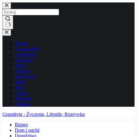
Przejdź
do
treści
Brak
wyników
Biznes
Dom i ogród
Doradztwo
Edukacja
Moda
Podróże
Rozrywka
Sport
Tech
Uroda
Zdrowie
Kontakt
Grundtvig - Życzenia, Lifestile, Rozrywka
Biznes
Dom i ogród
Doradztwo