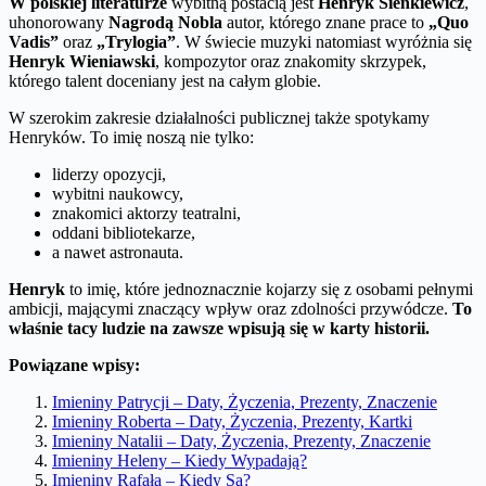
W polskiej literaturze
wybitną postacią jest
Henryk Sienkiewicz
,
uhonorowany
Nagrodą Nobla
autor, którego znane prace to
„Quo
Vadis”
oraz
„Trylogia”
. W świecie muzyki natomiast wyróżnia się
Henryk Wieniawski
, kompozytor oraz znakomity skrzypek,
którego talent doceniany jest na całym globie.
W szerokim zakresie działalności publicznej także spotykamy
Henryków. To imię noszą nie tylko:
liderzy opozycji,
wybitni naukowcy,
znakomici aktorzy teatralni,
oddani bibliotekarze,
a nawet astronauta.
Henryk
to imię, które jednoznacznie kojarzy się z osobami pełnymi
ambicji, mającymi znaczący wpływ oraz zdolności przywódcze.
To
właśnie tacy ludzie na zawsze wpisują się w karty historii.
Powiązane wpisy:
Imieniny Patrycji – Daty, Życzenia, Prezenty, Znaczenie
Imieniny Roberta – Daty, Życzenia, Prezenty, Kartki
Imieniny Natalii – Daty, Życzenia, Prezenty, Znaczenie
Imieniny Heleny – Kiedy Wypadają?
Imieniny Rafała – Kiedy Są?