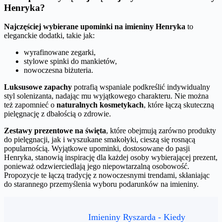
Henryka?
Najczęściej wybierane upominki na imieniny Henryka
to
eleganckie dodatki, takie jak:
wyrafinowane zegarki,
stylowe spinki do mankietów,
nowoczesna biżuteria.
Luksusowe zapachy
potrafią wspaniale podkreślić indywidualny
styl solenizanta, nadając mu wyjątkowego charakteru. Nie można
też zapomnieć o
naturalnych kosmetykach
, które łączą skuteczną
pielęgnację z dbałością o zdrowie.
Zestawy prezentowe na święta
, które obejmują zarówno produkty
do pielęgnacji, jak i wyszukane smakołyki, cieszą się rosnącą
popularnością. Wyjątkowe upominki, dostosowane do pasji
Henryka, stanowią inspirację dla każdej osoby wybierającej prezent,
ponieważ odzwierciedlają jego niepowtarzalną osobowość.
Propozycje te łączą tradycję z nowoczesnymi trendami, skłaniając
do starannego przemyślenia wyboru podarunków na imieniny.
Imieniny Ryszarda - Kiedy