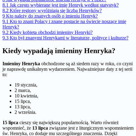
8.1
Jak często wybierane jest imię Henryk według statystyk?
8.2
Które regiony wyróżniają się liczbą Henryków?
9
Kto należy do znanych osób o imieniu Henryk?
9.1
Kto to znani Polacy i znane postacie na świecie noszące imię
Henryk?
9.2
Kiedy kobieta obchodzi imieniny Henryki?
9.3
Kto był znanymi Henrykami w literaturze, polityce i kulturze?
Kiedy wypadają imieniny Henryka?
Imieniny Henryka
obchodzone są aż siedem razy w roku, co czyni
je naprawdę unikalnym wydarzeniem. Najważniejsze daty z tej serii
to:
19 stycznia,
2 marca,
10 kwietnia,
15 lipca,
13 lipca,
2 września.
15 lipca
cieszy się największą popularnością. Warto również
wspomnieć, że
13 lipca
związane jest z liturgicznym wspomnieniem
św. Henryka, co dodaje mu szczególnego znaczenia. Dzięki