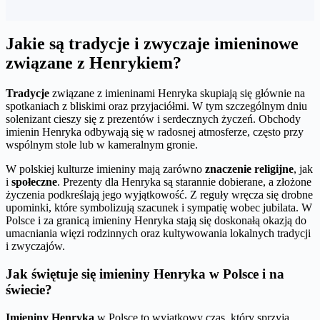
Jakie są tradycje i zwyczaje imieninowe
związane z Henrykiem?
Tradycje
związane z imieninami Henryka skupiają się głównie na
spotkaniach z bliskimi oraz przyjaciółmi. W tym szczególnym dniu
solenizant cieszy się z prezentów i serdecznych życzeń. Obchody
imienin Henryka odbywają się w radosnej atmosferze, często przy
wspólnym stole lub w kameralnym gronie.
W polskiej kulturze imieniny mają zarówno
znaczenie religijne
, jak
i
społeczne
. Prezenty dla Henryka są starannie dobierane, a złożone
życzenia podkreślają jego wyjątkowość. Z reguły wręcza się drobne
upominki, które symbolizują szacunek i sympatię wobec jubilata. W
Polsce i za granicą imieniny Henryka stają się doskonałą okazją do
umacniania więzi rodzinnych oraz kultywowania lokalnych tradycji
i zwyczajów.
Jak świętuje się imieniny Henryka w Polsce i na
świecie?
Imieniny Henryka
w Polsce to wyjątkowy czas, który sprzyja