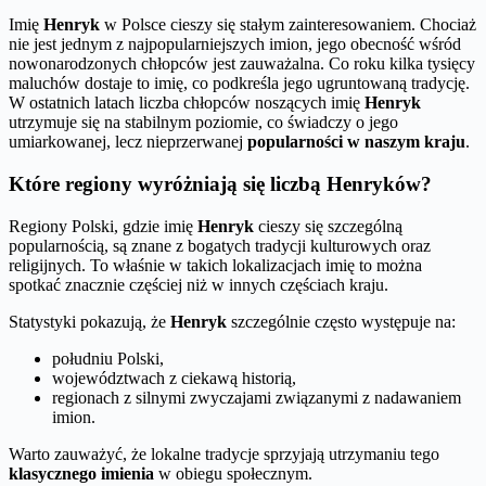
Imię
Henryk
w Polsce cieszy się stałym zainteresowaniem. Chociaż
nie jest jednym z najpopularniejszych imion, jego obecność wśród
nowonarodzonych chłopców jest zauważalna. Co roku kilka tysięcy
maluchów dostaje to imię, co podkreśla jego ugruntowaną tradycję.
W ostatnich latach liczba chłopców noszących imię
Henryk
utrzymuje się na stabilnym poziomie, co świadczy o jego
umiarkowanej, lecz nieprzerwanej
popularności w naszym kraju
.
Które regiony wyróżniają się liczbą Henryków?
Regiony Polski, gdzie imię
Henryk
cieszy się szczególną
popularnością, są znane z bogatych tradycji kulturowych oraz
religijnych. To właśnie w takich lokalizacjach imię to można
spotkać znacznie częściej niż w innych częściach kraju.
Statystyki pokazują, że
Henryk
szczególnie często występuje na:
południu Polski,
województwach z ciekawą historią,
regionach z silnymi zwyczajami związanymi z nadawaniem
imion.
Warto zauważyć, że lokalne tradycje sprzyjają utrzymaniu tego
klasycznego imienia
w obiegu społecznym.