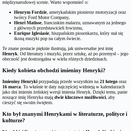
międzynarodowej scenie. Warto wspomnieć o:
Henrym Fordzie
, amerykańskim pionierze motoryzacji oraz
twórcy Ford Motor Company,
Henri Matisse
, francuskim malarzu, uznawanym za jednego
z głównych przedstawicieli fowizmu,
Enrique Iglesiasie
, hiszpańskim piosenkarzu, który stał się
ikoną muzyki pop na całym świecie.
Te znane postacie pięknie ilustrują, jak uniwersalne jest imię
Henryk
. Od literatury i muzyki, przez sztukę, aż po przemysł – jego
obecność jest dostrzegalna w wielu różnych dziedzinach.
Kiedy kobieta obchodzi imieniny Henryki?
Imieniny Henryki
przypadają przede wszystkim na
21 lutego
oraz
16 marca
. To właśnie te daty najczęściej widnieją w kalendarzach
jako dni imienin żeńskiej wersji imienia Henryk. Dzięki temu, panie
noszące imię Henryka mają
dwie kluczowe możliwości
, aby
cieszyć się swoim świętem.
Kto był znanymi Henrykami w literaturze, polityce i
kulturze?