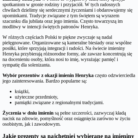
spotkaniom w gronie rodziny i przyjaciół. W tych radosnych
chwilach dzielimy się serdecznymi życzeniami i obdarowujemy się
upominkami. Tradycje związane z tym świętem są wyrazem
szacunku dla jubilata oraz jego imienia. Często towarzyszą im
modlitwy w intencji świętych patronów Henryka.
W różnych częściach Polski te piękne zwyczaje są nadal
pielęgnowane. Organizowane są kameralne biesiady oraz wspólne
posiłki, które sprzyjają integracji i radości. Na świecie imieniny
Henryka przybierają różnorodne formy, ale zawsze koncentrują się
na docenieniu osoby, która nosi to imię, wyrażając pamięć i
sympatię dla solenizanta.
Wybór prezentów z okazji imienin Henryka
często odzwierciedla
jego zainteresowania. Bardzo popularne są:
książki,
użyteczne przedmioty,
pamiątki związane z regionalnymi tradycjami.
Życzenia w dniu imienin
są pełne szczerości, zazwyczaj kładą
nacisk na zdrowie, pomyślność oraz osiągnięcia zarówno w życiu
osobistym, jak i zawodowym.
Jakie prezenty są najchętniej wybierane na imieniny