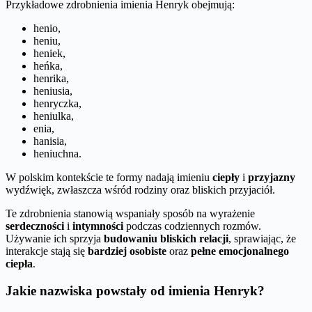
Przykładowe zdrobnienia imienia Henryk obejmują:
henio,
heniu,
heniek,
heńka,
henrika,
heniusia,
henryczka,
heniulka,
enia,
hanisia,
heniuchna.
W polskim kontekście te formy nadają imieniu
ciepły
i
przyjazny
wydźwięk, zwłaszcza wśród rodziny oraz bliskich przyjaciół.
Te zdrobnienia stanowią wspaniały sposób na wyrażenie
serdeczności
i
intymności
podczas codziennych rozmów.
Używanie ich sprzyja
budowaniu bliskich relacji
, sprawiając, że
interakcje stają się
bardziej osobiste
oraz
pełne emocjonalnego
ciepła
.
Jakie nazwiska powstały od imienia Henryk?