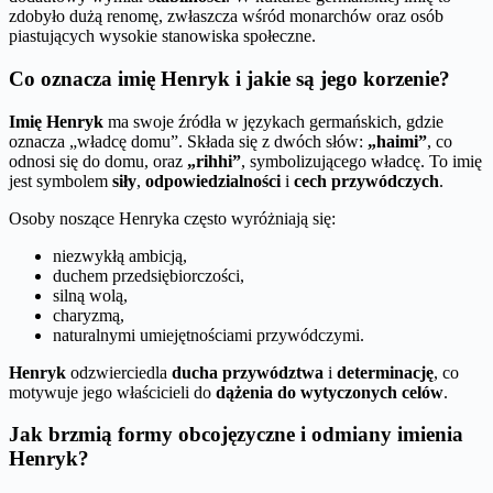
zdobyło dużą renomę, zwłaszcza wśród monarchów oraz osób
piastujących wysokie stanowiska społeczne.
Co oznacza imię Henryk i jakie są jego korzenie?
Imię Henryk
ma swoje źródła w językach germańskich, gdzie
oznacza „władcę domu”. Składa się z dwóch słów:
„haimi”
, co
odnosi się do domu, oraz
„rihhi”
, symbolizującego władcę. To imię
jest symbolem
siły
,
odpowiedzialności
i
cech przywódczych
.
Osoby noszące Henryka często wyróżniają się:
niezwykłą ambicją,
duchem przedsiębiorczości,
silną wolą,
charyzmą,
naturalnymi umiejętnościami przywódczymi.
Henryk
odzwierciedla
ducha przywództwa
i
determinację
, co
motywuje jego właścicieli do
dążenia do wytyczonych celów
.
Jak brzmią formy obcojęzyczne i odmiany imienia
Henryk?