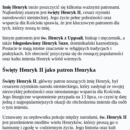
Imię Henryk
może poszczycić się kilkoma ważnymi patronami.
Najbardziej znanym jest
święty Henryk II
, cesarz rzymski
narodowości niemieckiej. Jego życie pełne pobożności oraz
wsparcia dla Kościoła sprawia, że jest kluczowym patronem dla
tych, którzy noszą to imię.
Innym patronem jest
św. Henryk z Uppsali
, biskup i męczennik, a
także
błogosławiony Henryk Suzo
, dominikański kaznodzieja.
Postacie te mają istotne znaczenie w religijnych tradycjach i
praktykach. Ich obecność przyczynia się do rosnącej popularności
oraz kultu imienia Henryk wśród wiernych.
Święty Henryk II jako patron Henryka
Święty Henryk II
, główny patron noszących imię Henryk, był
cesarzem rzymskim narodu niemieckiego, który zasłynął ze swojej
niezwykłej pobożności oraz nieustannego wsparcia dla Kościoła.
Jego liturgiczne wspomnienie przypada na 13 lipca, co czyni tę datę
jedną z najpopularniejszych okazji do obchodzenia imienin dla osób
o tym imieniu.
Uznawany za orędownika pokoju między narodami,
św. Henryk II
jest przedmiotem modlitw wielu Henryków, którzy proszą go o
harmonię i zgodę w codziennym życiu. Jego historia oraz kult