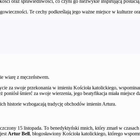
ości oraz sprawiedliwości, co czyni go niezwykle inspirującą postacią
gowieczności. Te cechy podkreślają jego ważne miejsce w kulturze ora
bie wiarę z męczeństwem.
życie za swoje przekonania w imieniu Kościoła katolickiego, wspominan
ież poniósł śmierć za swoje wierzenia, jego beatyfikacja miała miejsc
 a ich historie wzbogacają tradycję obchodów imienin Artura.
st czczony 15 listopada. To benedyktyński mnich, który zmarł w czasac
jest
Artur Bell
, błogosławiony Kościoła katolickiego, którego wspomn