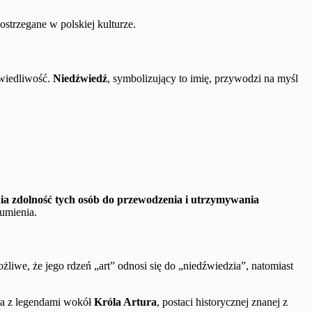
ostrzegane w polskiej kulturze.
awiedliwość.
Niedźwiedź
, symbolizujący to imię, przywodzi na myśl
nia zdolność tych osób do przewodzenia i utrzymywania
zumienia.
liwe, że jego rdzeń „art” odnosi się do „niedźwiedzia”, natomiast
gra z legendami wokół
Króla Artura
, postaci historycznej znanej z