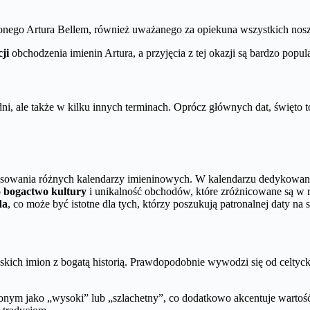
onego Artura Bellem, również uważanego za opiekuna wszystkich nosz
ji
obchodzenia imienin Artura, a przyjęcia z tej okazji są bardzo popul
i, ale także w kilku innych terminach. Oprócz głównych dat, święto t
stosowania różnych kalendarzy imieninowych. W kalendarzu dedykowa
o bogactwo kultury
i unikalność obchodów, które zróżnicowane są w 
da
, co może być istotne dla tych, którzy poszukują patronalnej daty na 
kich imion z bogatą historią. Prawdopodobnie wywodzi się od celtycki
aczonym jako „wysoki” lub „szlachetny”, co dodatkowo akcentuje wartoś