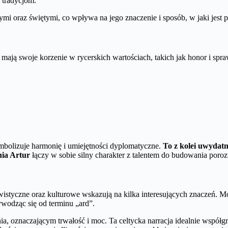
 tradycjom.
ymi oraz świętymi, co wpływa na jego znaczenie i sposób, w jaki jest p
mają swoje korzenie w rycerskich wartościach, takich jak honor i spr
ymbolizuje harmonię i umiejętności dyplomatyczne.
To z kolei uwydat
nia Artur
łączy w sobie silny charakter z talentem do budowania poro
istyczne oraz kulturowe wskazują na kilka interesujących znaczeń. Moż
ywodząc się od terminu „ard”.
ia, oznaczającym trwałość i moc. Ta celtycka narracja idealnie współ