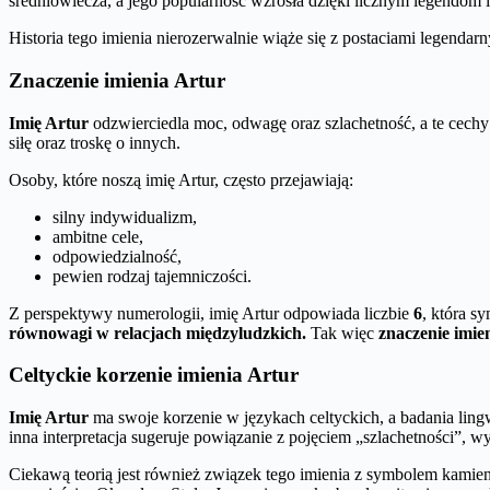
średniowiecza, a jego popularność wzrosła dzięki licznym legendom i
Historia tego imienia nierozerwalnie wiąże się z postaciami legendarn
Znaczenie imienia Artur
Imię Artur
odzwierciedla moc, odwagę oraz szlachetność, a te cechy 
siłę oraz troskę o innych.
Osoby, które noszą imię Artur, często przejawiają:
silny indywidualizm,
ambitne cele,
odpowiedzialność,
pewien rodzaj tajemniczości.
Z perspektywy numerologii, imię Artur odpowiada liczbie
6
, która s
równowagi w relacjach międzyludzkich.
Tak więc
znaczenie imie
Celtyckie korzenie imienia Artur
Imię Artur
ma swoje korzenie w językach celtyckich, a badania lingw
inna interpretacja sugeruje powiązanie z pojęciem „szlachetności”, w
Ciekawą teorią jest również związek tego imienia z symbolem kamien