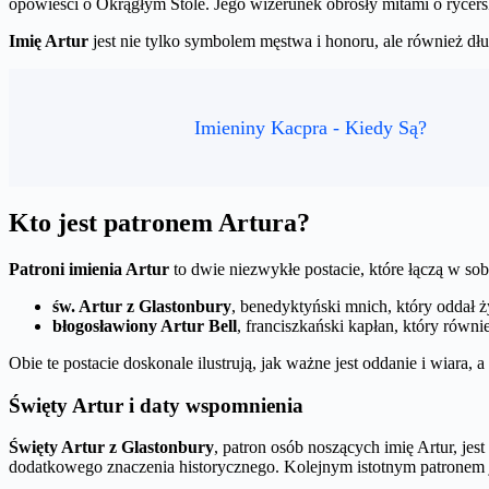
opowieści o Okrągłym Stole. Jego wizerunek obrosły mitami o rycersk
Imię Artur
jest nie tylko symbolem męstwa i honoru, ale również dłu
Imieniny Kacpra - Kiedy Są?
Kto jest patronem Artura?
Patroni imienia Artur
to dwie niezwykłe postacie, które łączą w so
św. Artur z Glastonbury
, benedyktyński mnich, który oddał 
błogosławiony Artur Bell
, franciszkański kapłan, który równ
Obie te postacie doskonale ilustrują, jak ważne jest oddanie i wiara,
Święty Artur i daty wspomnienia
Święty Artur z Glastonbury
, patron osób noszących imię Artur, je
dodatkowego znaczenia historycznego. Kolejnym istotnym patronem 