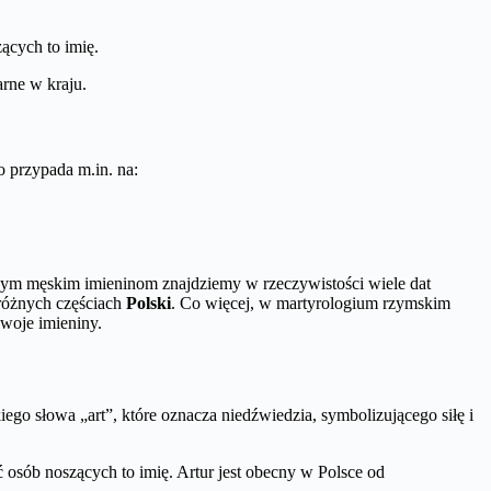
ących to imię.
arne w kraju.
o przypada m.in. na:
nym męskim imieninom znajdziemy w rzeczywistości wiele dat
różnych częściach
Polski
. Co więcej, w martyrologium rzymskim
swoje imieniny.
ego słowa „art”, które oznacza niedźwiedzia, symbolizującego siłę i
ć osób noszących to imię. Artur jest obecny w Polsce od