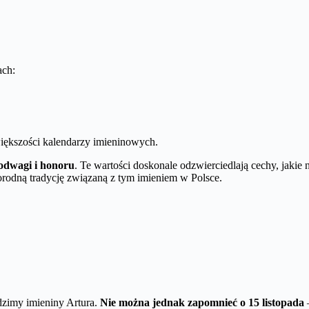
ach:
iększości kalendarzy imieninowych.
, odwagi i honoru
. Te wartości doskonale odzwierciedlają cechy, jakie
norodną tradycję związaną z tym imieniem w Polsce.
zimy imieniny Artura.
Nie można jednak zapomnieć o 15 listopada
–