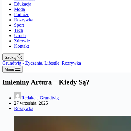
Edukacja
Moda
Podróże
Rozrywka
Sport
Tech
Uroda
Zdrowie
Kontakt
Szukaj
Grundtvig - Życzenia, Lifestile, Rozrywka
Menu
Imieniny Artura – Kiedy Są?
Redakcja Grundtvig
27 września, 2025
Rozrywka