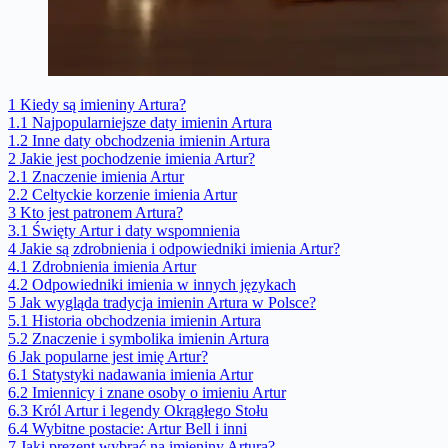
1
Kiedy są imieniny Artura?
1.1
Najpopularniejsze daty imienin Artura
1.2
Inne daty obchodzenia imienin Artura
2
Jakie jest pochodzenie imienia Artur?
2.1
Znaczenie imienia Artur
2.2
Celtyckie korzenie imienia Artur
3
Kto jest patronem Artura?
3.1
Święty Artur i daty wspomnienia
4
Jakie są zdrobnienia i odpowiedniki imienia Artur?
4.1
Zdrobnienia imienia Artur
4.2
Odpowiedniki imienia w innych językach
5
Jak wygląda tradycja imienin Artura w Polsce?
5.1
Historia obchodzenia imienin Artura
5.2
Znaczenie i symbolika imienin Artura
6
Jak popularne jest imię Artur?
6.1
Statystyki nadawania imienia Artur
6.2
Imiennicy i znane osoby o imieniu Artur
6.3
Król Artur i legendy Okrągłego Stołu
6.4
Wybitne postacie: Artur Bell i inni
7
Jaki prezent wybrać na imieniny Artura?