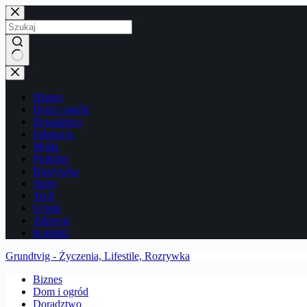
Przejdź
do
treści
Brak
wyników
Biznes
Dom i ogród
Doradztwo
Edukacja
Moda
Podróże
Rozrywka
Sport
Tech
Uroda
Zdrowie
Kontakt
Grundtvig - Życzenia, Lifestile, Rozrywka
Biznes
Dom i ogród
Doradztwo