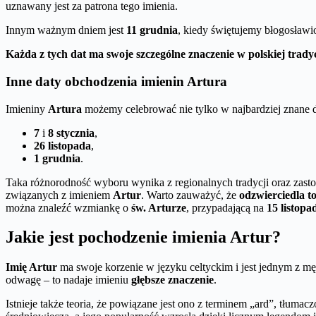
uznawany jest za patrona tego imienia.
Innym ważnym dniem jest
11 grudnia
, kiedy świętujemy błogosławi
Każda z tych dat ma swoje szczególne znaczenie w polskiej tradyc
Inne daty obchodzenia imienin Artura
Imieniny
Artura
możemy celebrować nie tylko w najbardziej znane dn
7
i
8 stycznia
,
26 listopada
,
1 grudnia
.
Taka różnorodność wyboru wynika z regionalnych tradycji oraz za
związanych z imieniem
Artur
. Warto zauważyć, że
odzwierciedla t
można znaleźć wzmiankę o
św. Arturze
, przypadającą na
15 listopa
Jakie jest pochodzenie imienia Artur?
Imię Artur
ma swoje korzenie w języku celtyckim i jest jednym z męs
odwagę – to nadaje imieniu
głębsze znaczenie
.
Istnieje także teoria, że powiązane jest ono z terminem „ard”, tłum