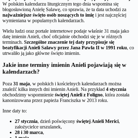
W polskim kalendarzu liturgicznym tego dnia wspomina się
błogosławioną Anielę Salawę, co sprawia, że ta data uchodzi za
najważniejsze święto osób noszących to imię
i jest najczęściej
wymieniana w popularnych kalendarzach.
Wielu ludzi oraz portale internetowe podaje właśnie 31 maja jako
datę imienin Anieli, choć oficjalnie obchodzi się je w różnych
terminach.
Szczególne znaczenie tej daty przypisuje się
beatyfikacji Anieli Salawy przez Jana Pawła II w 1991 roku
, co
utrwaliło ją jako główne święto imienin.
Jakie inne terminy imienin Anieli pojawiają się w
kalendarzach?
Poza
31 maja
, w polskich i kościelnych kalendarzach można
znaleźć kilka innych dni imienin Anieli. Na przykład
4 stycznia
obchodzimy wspomnienie
świętej Anieli z Foligno
, która została
kanonizowana przez papieża Franciszka w 2013 roku.
Inne daty to:
27 stycznia
, dzień poświęcony
świętej Anieli Merici
,
założycielce urszulanek,
28 i 30 marca
,
1 maja
,