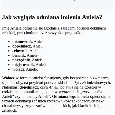
Jak wygląda odmiana imienia Aniela?
Imię
Aniela
odmienia się zgodnie z zasadami polskiej deklinacji
żeńskiej, przechodząc przez wszystkie przypadki:
mianownik
, Aniela,
dopełniacz
, Anieli,
celownik
, Anieli,
biernik
, Anielę,
narzędnik
, Anielą,
miejscownik
, Anieli,
wołacz
, Anielo.
Wołacz
w formie
Anielo!
Stosujemy, gdy bezpośrednio zwracamy
się do osoby, na przykład podczas składania życzeń imieninowych.
Natomiast
dopełniacz
, czyli
Anieli
, pojawia się najczęściej w
codziennej komunikacji, jak np. w wyrażeniach „życzenia dla
Anieli” czy ”imieniny Anieli”.
Odmiana
tego imienia opiera się na
wzorcu deklinacji żeńskich rzeczowników zakończonych na
-a
,
charakterystycznym zarówno dla polskich, jak i łacińskich imion
żeńskich.