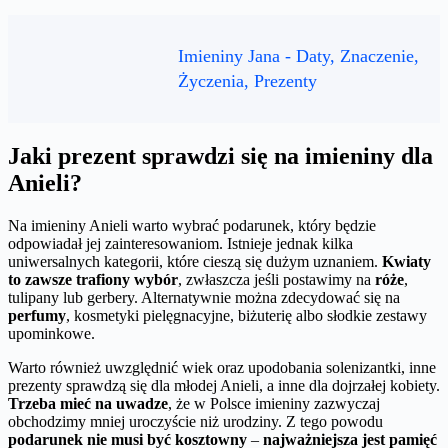
Imieniny Jana - Daty, Znaczenie,
Życzenia, Prezenty
Jaki prezent sprawdzi się na imieniny dla
Anieli?
Na imieniny Anieli warto wybrać podarunek, który będzie
odpowiadał jej zainteresowaniom. Istnieje jednak kilka
uniwersalnych kategorii, które cieszą się dużym uznaniem.
Kwiaty
to zawsze trafiony wybór
, zwłaszcza jeśli postawimy na
róże
,
tulipany lub gerbery. Alternatywnie można zdecydować się na
perfumy
, kosmetyki pielęgnacyjne, biżuterię albo słodkie zestawy
upominkowe.
Warto również uwzględnić wiek oraz upodobania solenizantki, inne
prezenty sprawdzą się dla młodej Anieli, a inne dla dojrzałej kobiety.
Trzeba mieć na uwadze
, że w Polsce imieniny zazwyczaj
obchodzimy mniej uroczyście niż urodziny. Z tego powodu
podarunek nie musi być kosztowny
–
najważniejsza jest pamięć