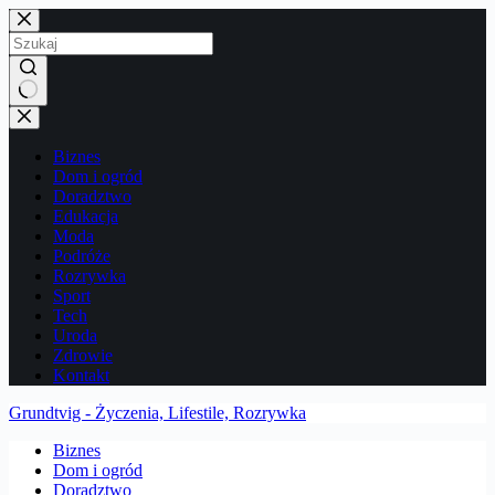
Przejdź
do
treści
Brak
wyników
Biznes
Dom i ogród
Doradztwo
Edukacja
Moda
Podróże
Rozrywka
Sport
Tech
Uroda
Zdrowie
Kontakt
Grundtvig - Życzenia, Lifestile, Rozrywka
Biznes
Dom i ogród
Doradztwo