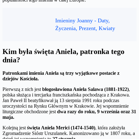
Imieniny Joanny - Daty,
Życzenia, Prezent, Kwiaty
Kim była święta Aniela, patronka tego
dnia?
Patronkami imienia Aniela są trzy wyjątkowe postacie z
dziejów Kościoła.
Pierwszą z nich jest
błogosławiona Aniela Salawa (1881-1922)
,
polska służąca i tercjarka franciszkańska pochodząca z Krakowa.
Jan Paweł II beatyfikował ją 13 sierpnia 1991 roku podczas
uroczystości na Rynku Głównym w Krakowie. Jej wspomnienie
liturgiczne obchodzone jest
dwa razy do roku, 9 września oraz 31
maja.
Kolejną jest
święta Aniela Merici (1474-1540)
, która założyła
Zgromadzenie Sióstr Urszulanek. Kanonizowano ją w 1807 roku, a
dzień jej wspomnienia to
27 stycznia.