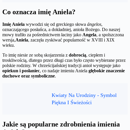
Co oznacza imię Aniela?
Imię Aniela
wywodzi się od greckiego słowa
ángelos
,
oznaczającego posłańca, a dokładniej, anioła Bożego. Do naszej
mowy trafiło za pośrednictwem łaciny jako
Angela
, a spolszczona
wersja,
Aniela
, zaczęła zyskiwać popularność w XVIII i XIX
wieku.
To imię niesie ze sobą skojarzenia z
dobrocią
, ciepłem i
troskliwością, dlatego przez długi czas było często wybierane przez
polskie rodziny. W chrześcijańskiej tradycji anioł występuje jako
opiekun i posłaniec
, co nadaje imieniu Aniela
głębokie znaczenie
duchowe oraz symboliczne
.
Kwiaty Na Urodziny - Symbol
Piękna I Świeżości
Jakie są popularne zdrobnienia imienia