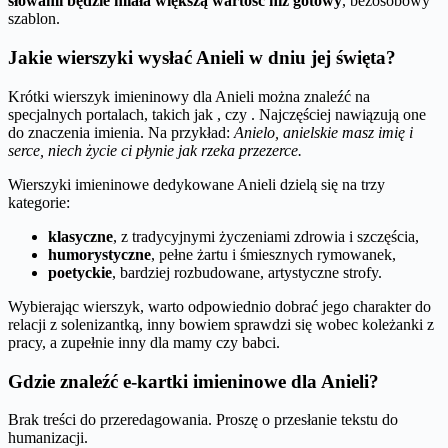
słowami będzie miała większą wartość niż gotowy
, bezosobowy
szablon.
Jakie wierszyki wysłać Anieli w dniu jej święta?
Krótki wierszyk imieninowy dla Anieli można znaleźć na
specjalnych portalach, takich jak , czy . Najczęściej nawiązują one
do znaczenia imienia. Na przykład:
Anielo, anielskie masz imię i
serce, niech życie ci płynie jak rzeka przezerce.
Wierszyki imieninowe dedykowane Anieli dzielą się na trzy
kategorie:
klasyczne
, z tradycyjnymi życzeniami zdrowia i szczęścia,
humorystyczne
, pełne żartu i śmiesznych rymowanek,
poetyckie
, bardziej rozbudowane, artystyczne strofy.
Wybierając wierszyk, warto odpowiednio dobrać jego charakter do
relacji z solenizantką, inny bowiem sprawdzi się wobec koleżanki z
pracy, a zupełnie inny dla mamy czy babci.
Gdzie znaleźć e-kartki imieninowe dla Anieli?
Brak treści do przeredagowania. Proszę o przesłanie tekstu do
humanizacji.