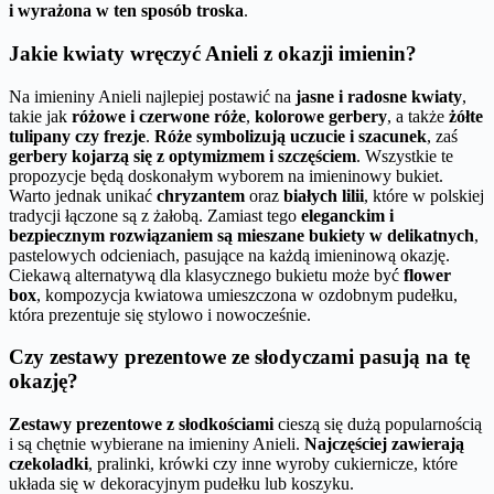
i wyrażona w ten sposób troska
.
Jakie kwiaty wręczyć Anieli z okazji imienin?
Na imieniny Anieli najlepiej postawić na
jasne i radosne kwiaty
,
takie jak
różowe i czerwone róże
,
kolorowe gerbery
, a także
żółte
tulipany czy frezje
.
Róże symbolizują uczucie i szacunek
, zaś
gerbery kojarzą się z optymizmem i szczęściem
. Wszystkie te
propozycje będą doskonałym wyborem na imieninowy bukiet.
Warto jednak unikać
chryzantem
oraz
białych lilii
, które w polskiej
tradycji łączone są z żałobą. Zamiast tego
eleganckim i
bezpiecznym rozwiązaniem są mieszane bukiety w delikatnych
,
pastelowych odcieniach, pasujące na każdą imieninową okazję.
Ciekawą alternatywą dla klasycznego bukietu może być
flower
box
, kompozycja kwiatowa umieszczona w ozdobnym pudełku,
która prezentuje się stylowo i nowocześnie.
Czy zestawy prezentowe ze słodyczami pasują na tę
okazję?
Zestawy prezentowe z słodkościami
cieszą się dużą popularnością
i są chętnie wybierane na imieniny Anieli.
Najczęściej zawierają
czekoladki
, pralinki, krówki czy inne wyroby cukiernicze, które
układa się w dekoracyjnym pudełku lub koszyku.