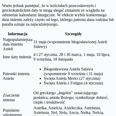
Warto jednak pamiętać, że w kościołach prawosławnym i
greckokatolickim daty te mogą ulegać zmianom ze względu na
odmienne kalendarze liturgiczne. W efekcie wybór konkretnego
dnia imienin zależy często od tego, którego patrona dana rodzina lub
parafia uznaje za najważniejszego.
Informacja
Szczegóły
Najpopularniejsza
31 maja (wspomnienie błogosławionej Anieli
data imienin
Salawy)
Anieli
4 i 27 stycznia, 28 i 30 marca, 1 maja, 10 lipca,
Inne daty imienin
9 września, 18 listopada
Błogosławiona Aniela Salawa
Patronki imienia
(wspomnienie 9 września i 31 maja)
Aniela
Święta Aniela Merici (27 stycznia)
Święta Aniela z Foligno (4 stycznia)
Od greckiego „ángelos” oznaczającego
Znaczenie
posłańca, anioła Bożego; symbolizuje dobroć,
imienia
ciepło i troskliwość
Anielka, Anielcia, Anieleczka, Anielunia,
Popularne
Anielusia, Nel, Nela, Ancia, Nelka, Nelcia,
zdrobnienia