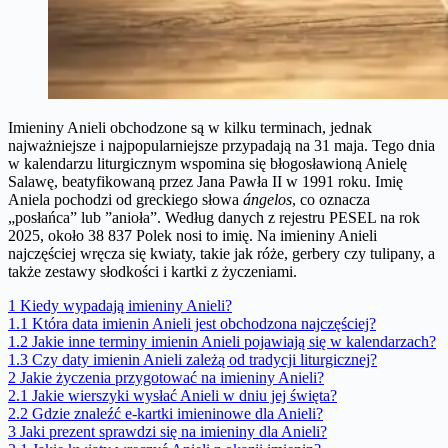
Imieniny Anieli obchodzone są w kilku terminach, jednak
najważniejsze i najpopularniejsze przypadają na 31 maja. Tego dnia
w kalendarzu liturgicznym wspomina się błogosławioną Anielę
Salawę, beatyfikowaną przez Jana Pawła II w 1991 roku. Imię
Aniela pochodzi od greckiego słowa
ángelos
, co oznacza
„posłańca” lub ”anioła”. Według danych z rejestru PESEL na rok
2025, około 38 837 Polek nosi to imię. Na imieniny Anieli
najczęściej wręcza się kwiaty, takie jak róże, gerbery czy tulipany, a
także zestawy słodkości i kartki z życzeniami.
1
Kiedy wypadają imieniny Anieli?
1.1
Która data imienin Anieli jest obchodzona najczęściej?
1.2
Jakie inne terminy imienin Anieli pojawiają się w kalendarzach?
1.3
Czy daty imienin Anieli zależą od tradycji liturgicznej?
2
Jakie życzenia przygotować na imieniny Anieli?
2.1
Jakie wierszyki wysłać Anieli w dniu jej święta?
2.2
Gdzie znaleźć e-kartki imieninowe dla Anieli?
3
Jaki prezent sprawdzi się na imieniny dla Anieli?