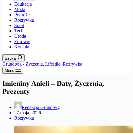
Edukacja
Moda
Podróże
Rozrywka
Sport
Tech
Uroda
Zdrowie
Kontakt
Szukaj
Grundtvig - Życzenia, Lifestile, Rozrywka
Menu
Imieniny Anieli – Daty, Życzenia,
Prezenty
Redakcja Grundtvig
27 maja, 2026
Rozrywka