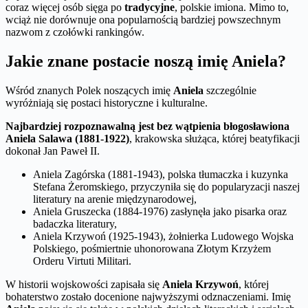
coraz więcej osób sięga po
tradycyjne
, polskie imiona. Mimo to,
wciąż nie dorównuje ona popularnością bardziej powszechnym
nazwom z czołówki rankingów.
Jakie znane postacie noszą imię Aniela?
Wśród znanych Polek noszących imię
Aniela
szczególnie
wyróżniają się postaci historyczne i kulturalne.
Najbardziej rozpoznawalną jest bez wątpienia błogosławiona
Aniela Salawa (1881-1922)
, krakowska służąca, której beatyfikacji
dokonał Jan Paweł II.
Aniela Zagórska (1881-1943), polska tłumaczka i kuzynka
Stefana Żeromskiego, przyczyniła się do popularyzacji naszej
literatury na arenie międzynarodowej,
Aniela Gruszecka (1884-1976) zasłynęła jako pisarka oraz
badaczka literatury,
Aniela Krzywoń (1925-1943), żołnierka Ludowego Wojska
Polskiego, pośmiertnie uhonorowana Złotym Krzyżem
Orderu Virtuti Militari.
W historii wojskowości zapisała się
Aniela Krzywoń
, której
bohaterstwo zostało docenione najwyższymi odznaczeniami. Imię