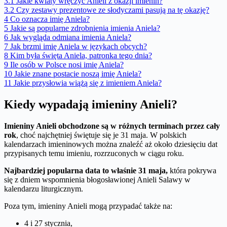
3.1
Jakie kwiaty wręczyć Anieli z okazji imienin?
3.2
Czy zestawy prezentowe ze słodyczami pasują na tę okazję?
4
Co oznacza imię Aniela?
5
Jakie są popularne zdrobnienia imienia Aniela?
6
Jak wygląda odmiana imienia Aniela?
7
Jak brzmi imię Aniela w językach obcych?
8
Kim była święta Aniela, patronka tego dnia?
9
Ile osób w Polsce nosi imię Aniela?
10
Jakie znane postacie noszą imię Aniela?
11
Jakie przysłowia wiążą się z imieniem Aniela?
Kiedy wypadają imieniny Anieli?
Imieniny Anieli obchodzone są w różnych terminach przez cały
rok
, choć najchętniej świętuje się je 31 maja. W polskich
kalendarzach imieninowych można znaleźć aż około dziesięciu dat
przypisanych temu imieniu, rozrzuconych w ciągu roku.
Najbardziej popularna data to właśnie 31 maja,
która pokrywa
się z dniem wspomnienia błogosławionej Anieli Salawy w
kalendarzu liturgicznym.
Poza tym, imieniny Anieli mogą przypadać także na:
4 i 27 stycznia,