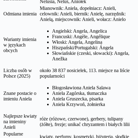
Nelusia, Neluś, Aniołek
Mianownik: Aniela, dopełniacz: Anieli,
Odmiana imienia
celownik: Anieli, biernik: Anielę, narzędnik:
Anielą, miejscownik: Anieli, wołacz: Anielo
Angielski: Angela, Angelica
Francuski: Angèle, Angélique
Warianty imienia
Włoski: Angela, Angelina
w językach
Hiszpański/Portugalski: Ángela
obcych
Słowiańskie (czeski, słowacki): Angela,
Anežka
Liczba osób w
około 38 837 nosicielek, 113. miejsce na liście
Polsce (2025)
popularności
Błogosławiona Aniela Salawa
Znane postacie o
Aniela Zagórska, tłumaczka
imieniu Aniela
Aniela Gruszecka, pisarka
Aniela Krzywoń, żołnierka
Najlepsze kwiaty
róże (różowe, czerwone), gerbery, tulipany
na imieniny
(żółte), frezje; unikać chryzantem i białych lilii
Anieli
Popularne
kwiaty, perfumy, kosmetyki, biżuteria, słodkie