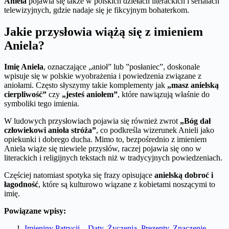
Aniela
pojawia się także w polskich dziełach literackich i serialach
telewizyjnych, gdzie nadaje się je fikcyjnym bohaterkom.
Jakie przysłowia wiążą się z imieniem
Aniela?
Imię Aniela
, oznaczające „anioł” lub ”posłaniec”, doskonale
wpisuje się w polskie wyobrażenia i powiedzenia związane z
aniołami. Często słyszymy takie komplementy jak
„masz anielską
cierpliwość”
czy
„jesteś aniołem”
, które nawiązują właśnie do
symboliki tego imienia.
W ludowych przysłowiach pojawia się również zwrot
„Bóg dał
człowiekowi anioła stróża”
, co podkreśla wizerunek Anieli jako
opiekunki i dobrego ducha. Mimo to, bezpośrednio z imieniem
Aniela wiąże się niewiele przysłów, raczej pojawia się ono w
literackich i religijnych tekstach niż w tradycyjnych powiedzeniach.
Częściej natomiast spotyka się frazy opisujące
anielską dobroć i
łagodność
, które są kulturowo wiązane z kobietami noszącymi to
imię.
Powiązane wpisy:
Imieniny Patrycji – Daty, Życzenia, Prezenty, Znaczenie