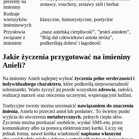
prezenty na
zestawy, vouchery, zestawy ziół i herbat
imieniny
Rodzaje
wierszyków
klasyczne, humorystyczne, poetyckie
imieninowych
Przysłowia
„masz anielską cierpliwość”, ”jesteś aniołem”,
związane z
”Bóg dał człowiekowi anioła stróża”,
imieniem
podkreślają dobroć i łagodność
Jakie życzenia przygotować na imieniny
Anieli?
Na imieniny Anieli najlepiej wybrać
życzenia pełne serdeczności i
indywidualnego charakteru
, które podkreślą niepowtarzalność
solenizantki. Warto życzyć jej przede wszystkim
zdrowia
, radości,
realizacji marzeń oraz otoczenia szczerymi, wspierającymi ludźmi.
Tradycyjne zwroty można urozmaicić
nawiązaniem do znaczenia
imienia
, Aniela to przecież anioł lub posłaniec. To świetny punkt
wyjścia do stworzenia
metaforycznych
, pełnych ciepła słów.
Życzenia można przekazać osobiście, wysłać SMS-em, przez
komunikatory albo za pomocą elektronicznej kartki. Liczy się
jednak forma, nawet krótka wiadomość
napisana własnymi