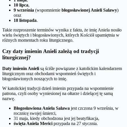
10 lipca
,
9 września
(wspomnienie
błogosławionej Anieli Salawy
)
oraz
18 listopada
.
Takie rozproszenie terminów wynika z faktu, że imię Aniela nosiło
wielu świętych i błogosławionych, których Kościół upamiętnia w
różnych momentach roku liturgicznego.
Czy daty imienin Anieli zależą od tradycji
liturgicznej?
Daty imienin Anieli
są ściśle powiązane z katolickim kalendarzem
liturgicznym oraz obchodami wspomnień świętych i
błogosławionych noszących to imię.
W katolickiej tradycji dzień imienin przypada na wspomnienie
patrona, czyli osoby wyniesionej na ołtarze i dzielącej tę samą
nazwę.
Błogosławiona Aniela Salawa
jest czczona 9 września, w
rocznicę swojej śmierci,
31 maja, kiedy obchodzona jest jej beatyfikacja,
święta Aniela Merici
przypada na 27 stycznia.