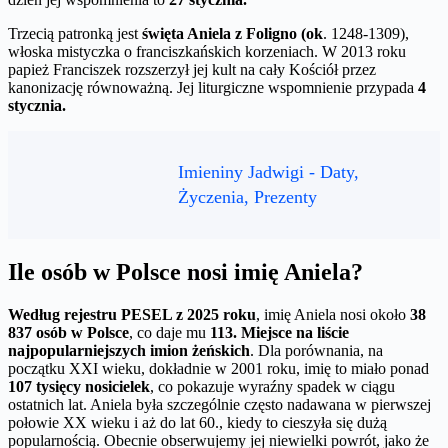
Trzecią patronką jest
święta Aniela z Foligno (ok
. 1248-1309),
włoska mistyczka o franciszkańskich korzeniach. W 2013 roku
papież Franciszek rozszerzył jej kult na cały Kościół przez
kanonizację równoważną. Jej liturgiczne wspomnienie przypada
4
stycznia.
Imieniny Jadwigi - Daty,
Życzenia, Prezenty
Ile osób w Polsce nosi imię Aniela?
Według rejestru PESEL z 2025 roku
, imię Aniela nosi około
38
837 osób w Polsce
, co daje mu
113. Miejsce na liście
najpopularniejszych imion żeńskich
. Dla porównania, na
początku XXI wieku, dokładnie w 2001 roku, imię to miało ponad
107 tysięcy nosicielek
, co pokazuje wyraźny spadek w ciągu
ostatnich lat. Aniela była szczególnie często nadawana w pierwszej
połowie XX wieku i aż do lat 60., kiedy to cieszyła się dużą
popularnością. Obecnie obserwujemy jej niewielki powrót, jako że