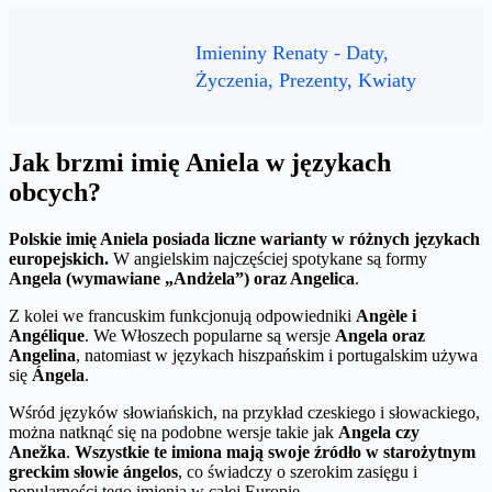
Imieniny Renaty - Daty,
Życzenia, Prezenty, Kwiaty
Jak brzmi imię Aniela w językach
obcych?
Polskie imię Aniela posiada liczne warianty w różnych językach
europejskich.
W angielskim najczęściej spotykane są formy
Angela (wymawiane „Andżela”) oraz Angelica
.
Z kolei we francuskim funkcjonują odpowiedniki
Angèle i
Angélique
. We Włoszech popularne są wersje
Angela oraz
Angelina
, natomiast w językach hiszpańskim i portugalskim używa
się
Ángela
.
Wśród języków słowiańskich, na przykład czeskiego i słowackiego,
można natknąć się na podobne wersje takie jak
Angela czy
Anežka
.
Wszystkie te imiona mają swoje źródło w starożytnym
greckim słowie ángelos
, co świadczy o szerokim zasięgu i
popularności tego imienia w całej Europie.